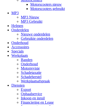
Motorscooters
Motorscooters nieuw
Motorscooters gebruikt
MP3
MP3 Nieuw
MP3 Gebruikt
Helmen
Onderdelen
Nieuwe onderdelen
Gebruikte onderdelen
Onderhoud
Accessoires
Specials
Werkplaats
Banden
Onderhoud
Motorrevisie
Schadetaxatie
Schadeherstel
Werkplaatsafspraak
Diensten
Export
Ophaalservice
Inkoop en inruil
Financiering en Lease