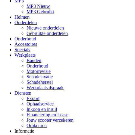
MP3
MP3 Nieuw
MP3 Gebruikt
Helmen
Onderdelen
Nieuwe onderdelen
Gebruikte onderdelen
Onderhoud
Accessoires
Specials
Werkplaats
Banden
Onderhoud
Motorrevisie
Schadetaxatie
Schadeherstel
Werkplaatsafspraak
Diensten
Export
Ophaalservice
Inkoop en inruil
Financiering en Lease
Jouw scooter verzekeren
Omkeuren
Informatie