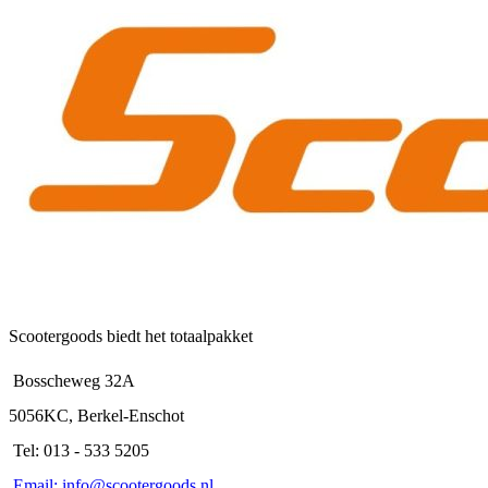
Scootergoods biedt het totaalpakket
Bosscheweg 32A
5056KC, Berkel-Enschot
Tel: 013 - 533 5205
Email: info@scootergoods.nl