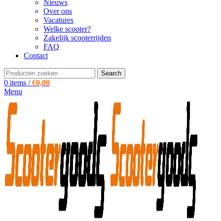
Nieuws
Over ons
Vacatures
Welke scooter?
Zakelijk scooterrijden
FAQ
Contact
Search
0
items
/
€
0,00
Menu