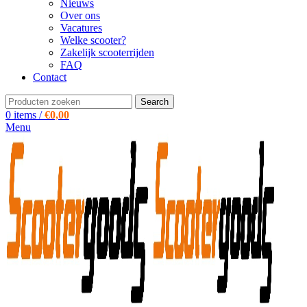
Nieuws
Over ons
Vacatures
Welke scooter?
Zakelijk scooterrijden
FAQ
Contact
Search
0
items
/
€
0,00
Menu