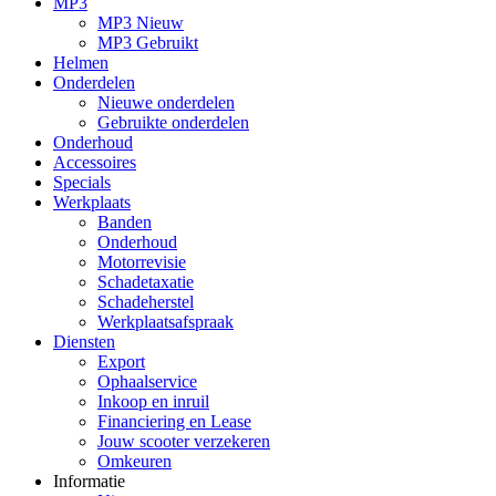
MP3
MP3 Nieuw
MP3 Gebruikt
Helmen
Onderdelen
Nieuwe onderdelen
Gebruikte onderdelen
Onderhoud
Accessoires
Specials
Werkplaats
Banden
Onderhoud
Motorrevisie
Schadetaxatie
Schadeherstel
Werkplaatsafspraak
Diensten
Export
Ophaalservice
Inkoop en inruil
Financiering en Lease
Jouw scooter verzekeren
Omkeuren
Informatie