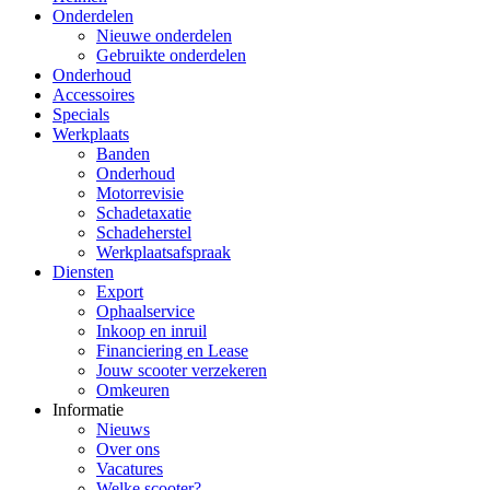
Onderdelen
Nieuwe onderdelen
Gebruikte onderdelen
Onderhoud
Accessoires
Specials
Werkplaats
Banden
Onderhoud
Motorrevisie
Schadetaxatie
Schadeherstel
Werkplaatsafspraak
Diensten
Export
Ophaalservice
Inkoop en inruil
Financiering en Lease
Jouw scooter verzekeren
Omkeuren
Informatie
Nieuws
Over ons
Vacatures
Welke scooter?