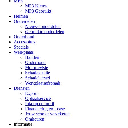
MP3
MP3 Nieuw
MP3 Gebruikt
Helmen
Onderdelen
Nieuwe onderdelen
Gebruikte onderdelen
Onderhoud
Accessoires
Specials
Werkplaats
Banden
Onderhoud
Motorrevisie
Schadetaxatie
Schadeherstel
Werkplaatsafspraak
Diensten
Export
Ophaalservice
Inkoop en inruil
Financiering en Lease
Jouw scooter verzekeren
Omkeuren
Informatie