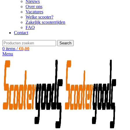
Nieuws
Over ons
Vacatures
Welke scooter?
Zakelijk scooterrijden
FAQ
Contact
Search
0
items
/
€
0,00
Menu