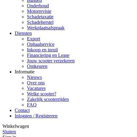
Banden
Onderhoud
Motorrevisie
Schadetaxatie
Schadeherstel
Werkplaatsafspraak
Diensten
Export
Ophaalservice
Inkoop en inruil
Financiering en Lease
Jouw scooter verzekeren
Omkeuren
Informatie
Nieuws
Over ons
Vacatures
Welke scooter?
Zakelijk scooterrijden
FAQ
Contact
Inloggen / Registreren
Winkelwagen
Sluiten