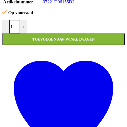
Artikelnummer
07221D06155D2
Op voorraad
SLOTVANGER ZADEL KYMCO AGILITY FAT 12 INCH A aanta
-
+
TOEVOEGEN AAN WINKELWAGEN