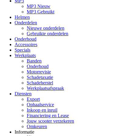
MP3
MP3 Nieuw
MP3 Gebruikt
Helmen
Onderdelen
Nieuwe onderdelen
Gebruikte onderdelen
Onderhoud
Accessoires
Specials
Werkplaats
Banden
Onderhoud
Motorrevisie
Schadetaxatie
Schadeherstel
Werkplaatsafspraak
Diensten
Export
Ophaalservice
Inkoop en inruil
Financiering en Lease
Jouw scooter verzekeren
Omkeuren
Informatie