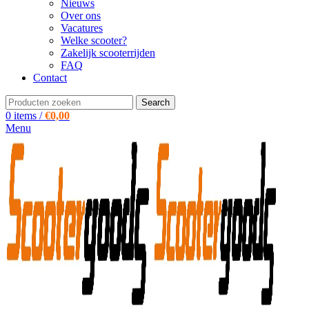
Nieuws
Over ons
Vacatures
Welke scooter?
Zakelijk scooterrijden
FAQ
Contact
Search
0
items
/
€
0,00
Menu