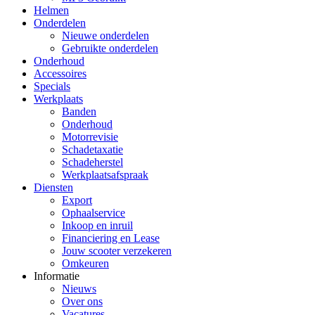
Helmen
Onderdelen
Nieuwe onderdelen
Gebruikte onderdelen
Onderhoud
Accessoires
Specials
Werkplaats
Banden
Onderhoud
Motorrevisie
Schadetaxatie
Schadeherstel
Werkplaatsafspraak
Diensten
Export
Ophaalservice
Inkoop en inruil
Financiering en Lease
Jouw scooter verzekeren
Omkeuren
Informatie
Nieuws
Over ons
Vacatures