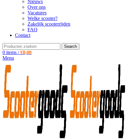
Nieuws
Over ons
Vacatures
Welke scooter?
Zakelijk scooterrijden
FAQ
Contact
Search
0
items
/
€
0,00
Menu