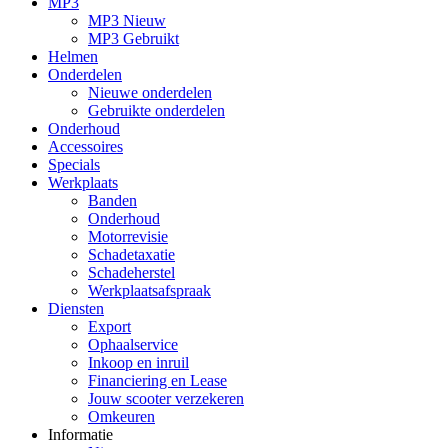
MP3
MP3 Nieuw
MP3 Gebruikt
Helmen
Onderdelen
Nieuwe onderdelen
Gebruikte onderdelen
Onderhoud
Accessoires
Specials
Werkplaats
Banden
Onderhoud
Motorrevisie
Schadetaxatie
Schadeherstel
Werkplaatsafspraak
Diensten
Export
Ophaalservice
Inkoop en inruil
Financiering en Lease
Jouw scooter verzekeren
Omkeuren
Informatie