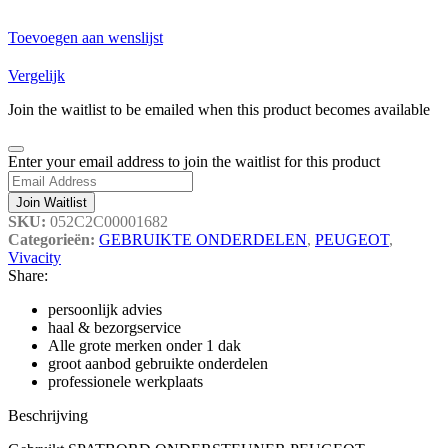
Toevoegen aan wenslijst
Vergelijk
Join the waitlist to be emailed when this product becomes available
Dismiss
Enter your email address to join the waitlist for this product
notification
Join Waitlist
SKU:
052C2C00001682
Categorieën:
GEBRUIKTE ONDERDELEN
,
PEUGEOT
,
Vivacity
Share:
persoonlijk advies
haal & bezorgservice
Alle grote merken onder 1 dak
groot aanbod gebruikte onderdelen
professionele werkplaats
Beschrijving