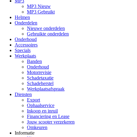
MP3
MP3 Nieuw
MP3 Gebruikt
Helmen
Onderdelen
Nieuwe onderdelen
Gebruikte onderdelen
Onderhoud
Accessoires
Specials
Werkplaats
Banden
Onderhoud
Motorrevisie
Schadetaxatie
Schadeherstel
Werkplaatsafspraak
Diensten
Export
Ophaalservice
Inkoop en inruil
Financiering en Lease
Jouw scooter verzekeren
Omkeuren
Informatie