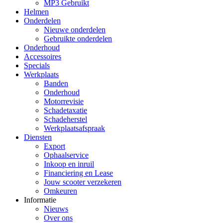
MP3 Gebruikt
Helmen
Onderdelen
Nieuwe onderdelen
Gebruikte onderdelen
Onderhoud
Accessoires
Specials
Werkplaats
Banden
Onderhoud
Motorrevisie
Schadetaxatie
Schadeherstel
Werkplaatsafspraak
Diensten
Export
Ophaalservice
Inkoop en inruil
Financiering en Lease
Jouw scooter verzekeren
Omkeuren
Informatie
Nieuws
Over ons