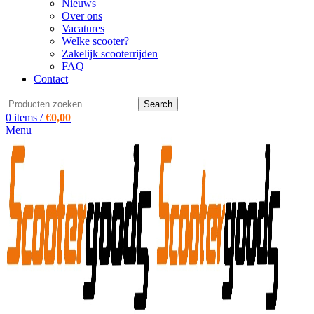
Nieuws
Over ons
Vacatures
Welke scooter?
Zakelijk scooterrijden
FAQ
Contact
Search
0
items
/
€
0,00
Menu