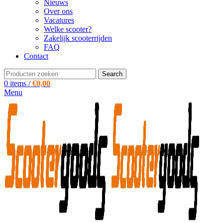
Nieuws
Over ons
Vacatures
Welke scooter?
Zakelijk scooterrijden
FAQ
Contact
Search
0
items
/
€
0,00
Menu