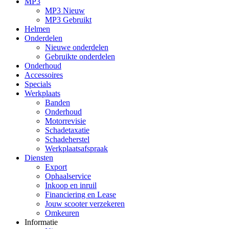
MP3
MP3 Nieuw
MP3 Gebruikt
Helmen
Onderdelen
Nieuwe onderdelen
Gebruikte onderdelen
Onderhoud
Accessoires
Specials
Werkplaats
Banden
Onderhoud
Motorrevisie
Schadetaxatie
Schadeherstel
Werkplaatsafspraak
Diensten
Export
Ophaalservice
Inkoop en inruil
Financiering en Lease
Jouw scooter verzekeren
Omkeuren
Informatie