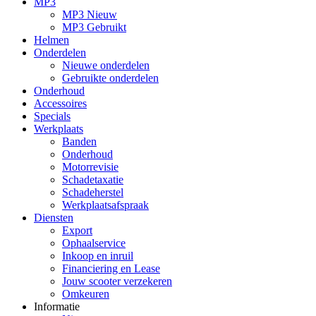
MP3
MP3 Nieuw
MP3 Gebruikt
Helmen
Onderdelen
Nieuwe onderdelen
Gebruikte onderdelen
Onderhoud
Accessoires
Specials
Werkplaats
Banden
Onderhoud
Motorrevisie
Schadetaxatie
Schadeherstel
Werkplaatsafspraak
Diensten
Export
Ophaalservice
Inkoop en inruil
Financiering en Lease
Jouw scooter verzekeren
Omkeuren
Informatie