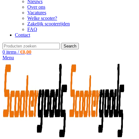
Nieuws
Over ons
Vacatures
Welke scooter?
Zakelijk scooterrijden
FAQ
Contact
Search
0
items
/
€
0,00
Menu