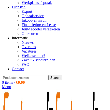
Werkplaatsafspraak
Diensten
Export
Ophaalservice
Inkoop en inruil
Financiering en Lease
Jouw scooter verzekeren
Omkeuren
Informatie
Nieuws
Over ons
Vacatures
Welke scooter?
Zakelijk scooterrijden
FAQ
Contact
Search
0
items
/
€
0,00
Menu