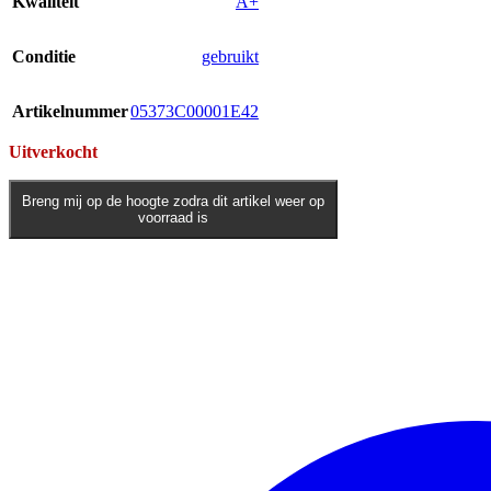
Kwaliteit
A+
Conditie
gebruikt
Artikelnummer
05373C00001E42
Uitverkocht
Breng mij op de hoogte zodra dit artikel weer op
voorraad is