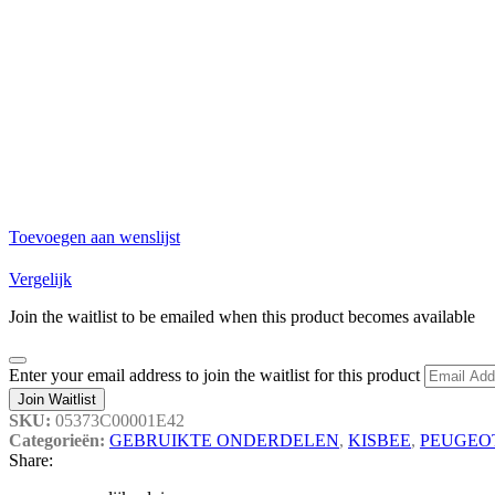
Toevoegen aan wenslijst
Vergelijk
Join the waitlist to be emailed when this product becomes available
Dismiss
Enter your email address to join the waitlist for this product
notification
Join Waitlist
SKU:
05373C00001E42
Categorieën:
GEBRUIKTE ONDERDELEN
,
KISBEE
,
PEUGEO
Share: