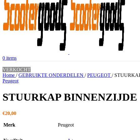
0
items
VERKOCHT
Home
/
GEBRUIKTE ONDERDELEN
/
PEUGEOT
/
STUURKAP
Peugeot
STUURKAP BINNENZIJDE 
€
20,00
Merk
Peugeot