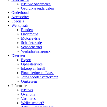
Nieuwe onderdelen
Gebruikte onderdelen
Onderhoud
Accessoires
Specials
Werkplaats
Banden
Onderhoud
Motorrevisie
Schadetaxatie
Schadeherstel
Werkplaatsafspraak
Diensten
Export
Ophaalservice
Inkoop en inruil
Financiering en Lease
Jouw scooter verzekeren
Omkeuren
Informatie
Nieuws
Over ons
Vacatures
Welke scooter?