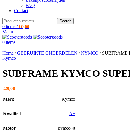
Zakelijk scooterrijden
FAQ
Contact
Search
0
items
/
€
0,00
Menu
0
items
Home
/
GEBRUIKTE ONDERDELEN
/
KYMCO
/
SUBFRAME 
Kymco
SUBFRAME KYMCO SUPER
€
20,00
Merk
Kymco
Kwaliteit
A+
Motor
kymco 4t