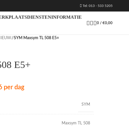
Tel: 013 - 533 5205
ERKPLAATS
DIENSTEN
INFORMATIE
0
/
€
0,00
NIEUW
/
SYM Maxsym TL 508 E5+
08 E5+
6
per dag
SYM
Maxsym TL 508