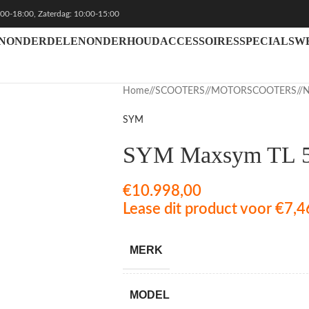
:00-18:00, Zaterdag: 10:00-15:00
N
ONDERDELEN
ONDERHOUD
ACCESSOIRES
SPECIALS
W
Home
/
SCOOTERS
/
MOTORSCOOTERS
/
SYM
SYM Maxsym TL 5
€
10.998,00
Lease dit product voor
€
7,4
MERK
MODEL