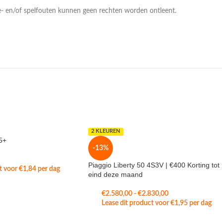
pe- en/of spelfouten kunnen geen rechten worden ontleent.
2 KLEUREN
5+
-13%
Piaggio Liberty 50 4S3V | €400 Korting tot
ct voor
€
1,84
per dag
eind deze maand
€
2.580,00
-
€
2.830,00
Lease dit product voor
€
1,95
per dag