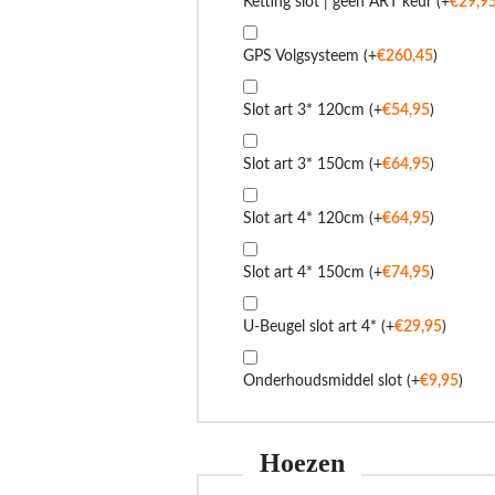
Ketting slot | geen ART keur
(+
€
29,9
GPS Volgsysteem
(+
€
260,45
)
Slot art 3* 120cm
(+
€
54,95
)
Slot art 3* 150cm
(+
€
64,95
)
Slot art 4* 120cm
(+
€
64,95
)
Slot art 4* 150cm
(+
€
74,95
)
U-Beugel slot art 4*
(+
€
29,95
)
Onderhoudsmiddel slot
(+
€
9,95
)
Hoezen