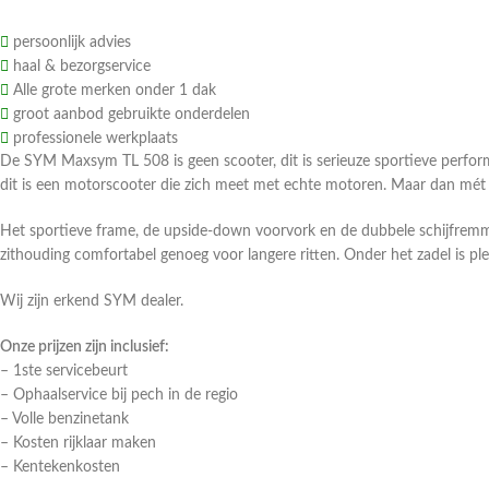
persoonlijk advies
haal & bezorgservice
Alle grote merken onder 1 dak
groot aanbod gebruikte onderdelen
professionele werkplaats
De SYM Maxsym TL 508 is geen scooter, dit is serieuze sportieve perfo
dit is een motorscooter die zich meet met echte motoren. Maar dan mé
Het sportieve frame, de upside-down voorvork en de dubbele schijfremmen
zithouding comfortabel genoeg voor langere ritten. Onder het zadel is pl
Wij zijn erkend SYM dealer.
Onze prijzen zijn inclusief:
– 1ste servicebeurt
– Ophaalservice bij pech in de regio
– Volle benzinetank
– Kosten rijklaar maken
– Kentekenkosten