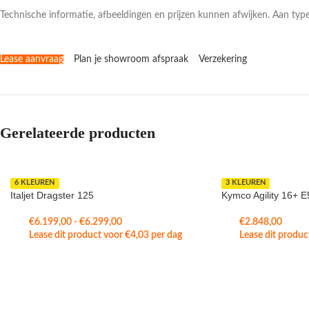
Technische informatie, afbeeldingen en prijzen kunnen afwijken. Aan ty
Lease aanvraag
Plan je showroom afspraak
Verzekering
Gerelateerde producten
6 KLEUREN
3 KLEUREN
Italjet Dragster 125
Kymco Agility 16+ E
€
6.199,00
-
€
6.299,00
€
2.848,00
Lease dit product voor
€
4,03
per dag
Lease dit produ