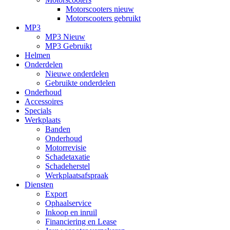
Motorscooters nieuw
Motorscooters gebruikt
MP3
MP3 Nieuw
MP3 Gebruikt
Helmen
Onderdelen
Nieuwe onderdelen
Gebruikte onderdelen
Onderhoud
Accessoires
Specials
Werkplaats
Banden
Onderhoud
Motorrevisie
Schadetaxatie
Schadeherstel
Werkplaatsafspraak
Diensten
Export
Ophaalservice
Inkoop en inruil
Financiering en Lease