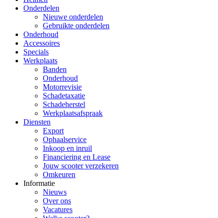
Onderdelen
Nieuwe onderdelen
Gebruikte onderdelen
Onderhoud
Accessoires
Specials
Werkplaats
Banden
Onderhoud
Motorrevisie
Schadetaxatie
Schadeherstel
Werkplaatsafspraak
Diensten
Export
Ophaalservice
Inkoop en inruil
Financiering en Lease
Jouw scooter verzekeren
Omkeuren
Informatie
Nieuws
Over ons
Vacatures