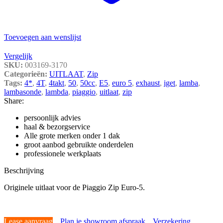
Toevoegen aan wenslijst
Vergelijk
SKU:
003169-3170
Categorieën:
UITLAAT
,
Zip
Tags:
4*
,
4T
,
4takt
,
50
,
50cc
,
E5
,
euro 5
,
exhaust
,
iget
,
lamba
,
lambasonde
,
lambda
,
piaggio
,
uitlaat
,
zip
Share:
persoonlijk advies
haal & bezorgservice
Alle grote merken onder 1 dak
groot aanbod gebruikte onderdelen
professionele werkplaats
Beschrijving
Originele uitlaat voor de Piaggio Zip Euro-5.
Lease aanvraag
Plan je showroom afspraak
Verzekering