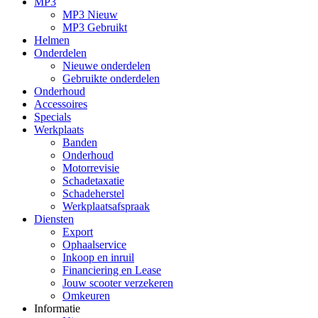
MP3
MP3 Nieuw
MP3 Gebruikt
Helmen
Onderdelen
Nieuwe onderdelen
Gebruikte onderdelen
Onderhoud
Accessoires
Specials
Werkplaats
Banden
Onderhoud
Motorrevisie
Schadetaxatie
Schadeherstel
Werkplaatsafspraak
Diensten
Export
Ophaalservice
Inkoop en inruil
Financiering en Lease
Jouw scooter verzekeren
Omkeuren
Informatie