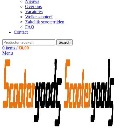
Nieuws
Over ons
Vacatures
Welke scooter?
Zakelijk scooterrijden
FAQ
Contact
Search
0
items
/
€
0,00
Menu