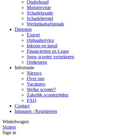
Onderhoud
Motorrevisie
Schadetaxatie
Schadeherstel
Werkplaatsafspraak
Diensten
Export
Ophaalservice
Inkoop en inruil
Financiering en Lease
Jouw scooter verzekeren
Omkeuren
Informatie
Nieuws
Over ons
Vacatures
Welke scooter?
Zakelijk scooterrijden
FAQ
Contact
Inloggen / Registreren
Winkelwagen
Sluiten
Sign in