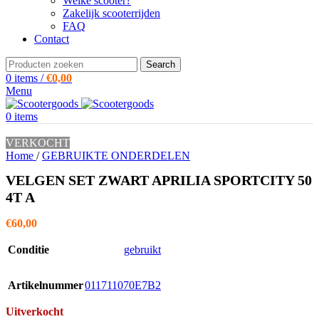
Welke scooter?
Zakelijk scooterrijden
FAQ
Contact
Search
0
items
/
€
0,00
Menu
0
items
VERKOCHT
Home
/
GEBRUIKTE ONDERDELEN
VELGEN SET ZWART APRILIA SPORTCITY 50
4T A
€
60,00
Conditie
gebruikt
Artikelnummer
011711070E7B2
Uitverkocht