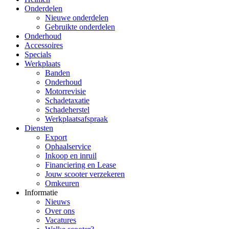
Onderdelen
Nieuwe onderdelen
Gebruikte onderdelen
Onderhoud
Accessoires
Specials
Werkplaats
Banden
Onderhoud
Motorrevisie
Schadetaxatie
Schadeherstel
Werkplaatsafspraak
Diensten
Export
Ophaalservice
Inkoop en inruil
Financiering en Lease
Jouw scooter verzekeren
Omkeuren
Informatie
Nieuws
Over ons
Vacatures