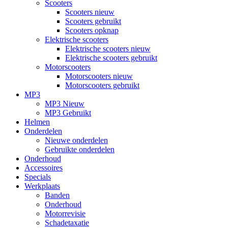
Scooters
Scooters nieuw
Scooters gebruikt
Scooters opknap
Elektrische scooters
Elektrische scooters nieuw
Elektrische scooters gebruikt
Motorscooters
Motorscooters nieuw
Motorscooters gebruikt
MP3
MP3 Nieuw
MP3 Gebruikt
Helmen
Onderdelen
Nieuwe onderdelen
Gebruikte onderdelen
Onderhoud
Accessoires
Specials
Werkplaats
Banden
Onderhoud
Motorrevisie
Schadetaxatie