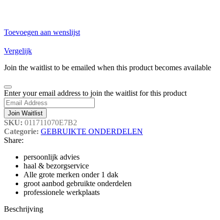
Toevoegen aan wenslijst
Vergelijk
Join the waitlist to be emailed when this product becomes available
Dismiss
Enter your email address to join the waitlist for this product
notification
Join Waitlist
SKU:
011711070E7B2
Categorie:
GEBRUIKTE ONDERDELEN
Share:
persoonlijk advies
haal & bezorgservice
Alle grote merken onder 1 dak
groot aanbod gebruikte onderdelen
professionele werkplaats
Beschrijving