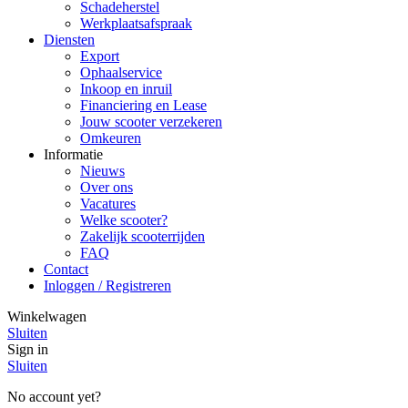
Schadeherstel
Werkplaatsafspraak
Diensten
Export
Ophaalservice
Inkoop en inruil
Financiering en Lease
Jouw scooter verzekeren
Omkeuren
Informatie
Nieuws
Over ons
Vacatures
Welke scooter?
Zakelijk scooterrijden
FAQ
Contact
Inloggen / Registreren
Winkelwagen
Sluiten
Sign in
Sluiten
No account yet?