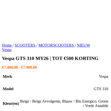
Home
/
SCOOTERS
/
MOTORSCOOTERS
/
NIEUW
Vespa
Vespa GTS 310 MY26 | TOT €500 KORTING
Prijsklasse:
€
7.400,00
-
€
7.900,00
€7.400,00
tot
Merk
Vespa
€7.900,00
Model
GTS 310
Beige / Beige Avvolgente
,
Blauw / Blu Energico
,
Groen
Kleur(en)
/ Verde Amabile