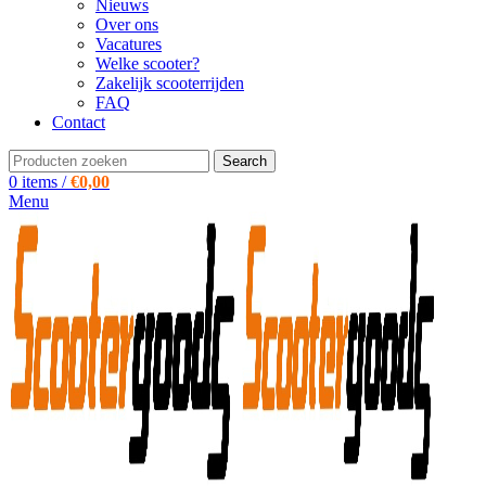
Nieuws
Over ons
Vacatures
Welke scooter?
Zakelijk scooterrijden
FAQ
Contact
Search
0
items
/
€
0,00
Menu