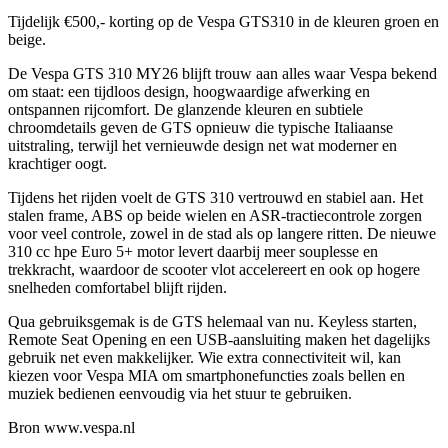
Tijdelijk €500,- korting op de Vespa GTS310 in de kleuren groen en
beige.
De
Vespa GTS 310 MY26
blijft trouw aan alles waar Vespa bekend
om staat: een tijdloos design, hoogwaardige afwerking en
ontspannen rijcomfort. De glanzende kleuren en subtiele
chroomdetails geven de GTS opnieuw die typische Italiaanse
uitstraling, terwijl het vernieuwde design net wat moderner en
krachtiger oogt.
Tijdens het rijden voelt de GTS 310 vertrouwd en stabiel aan. Het
stalen frame, ABS op beide wielen en ASR-tractiecontrole zorgen
voor veel controle, zowel in de stad als op langere ritten. De nieuwe
310 cc hpe Euro 5+ motor levert daarbij meer souplesse en
trekkracht, waardoor de scooter vlot accelereert en ook op hogere
snelheden comfortabel blijft rijden.
Qua gebruiksgemak is de GTS helemaal van nu. Keyless starten,
Remote Seat Opening en een USB-aansluiting maken het dagelijks
gebruik net even makkelijker. Wie extra connectiviteit wil, kan
kiezen voor Vespa MIA om smartphonefuncties zoals bellen en
muziek bedienen eenvoudig via het stuur te gebruiken.
Bron www.vespa.nl