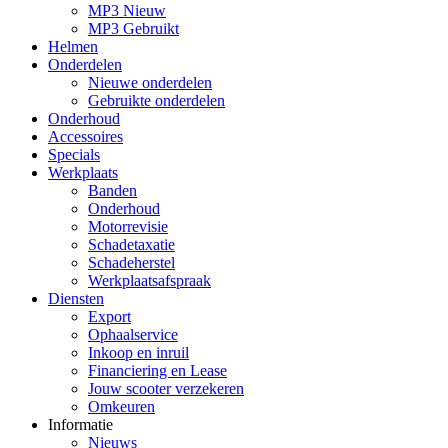
MP3 Nieuw
MP3 Gebruikt
Helmen
Onderdelen
Nieuwe onderdelen
Gebruikte onderdelen
Onderhoud
Accessoires
Specials
Werkplaats
Banden
Onderhoud
Motorrevisie
Schadetaxatie
Schadeherstel
Werkplaatsafspraak
Diensten
Export
Ophaalservice
Inkoop en inruil
Financiering en Lease
Jouw scooter verzekeren
Omkeuren
Informatie
Nieuws