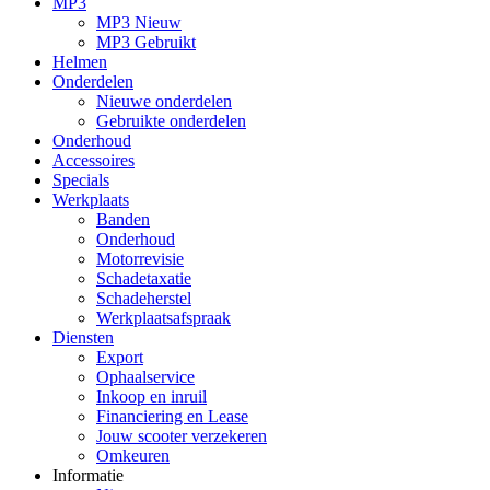
MP3
MP3 Nieuw
MP3 Gebruikt
Helmen
Onderdelen
Nieuwe onderdelen
Gebruikte onderdelen
Onderhoud
Accessoires
Specials
Werkplaats
Banden
Onderhoud
Motorrevisie
Schadetaxatie
Schadeherstel
Werkplaatsafspraak
Diensten
Export
Ophaalservice
Inkoop en inruil
Financiering en Lease
Jouw scooter verzekeren
Omkeuren
Informatie