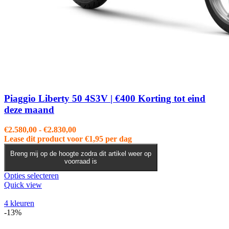
Piaggio Liberty 50 4S3V | €400 Korting tot eind
deze maand
Prijsklasse:
€
2.580,00
-
€
2.830,00
€2.580,00
Lease dit product voor
€
1,95
per dag
tot
Breng mij op de hoogte zodra dit artikel weer op
€2.830,00
voorraad is
Dit
Opties selecteren
product
Quick view
heeft
meerdere
4 kleuren
variaties.
-13%
Deze