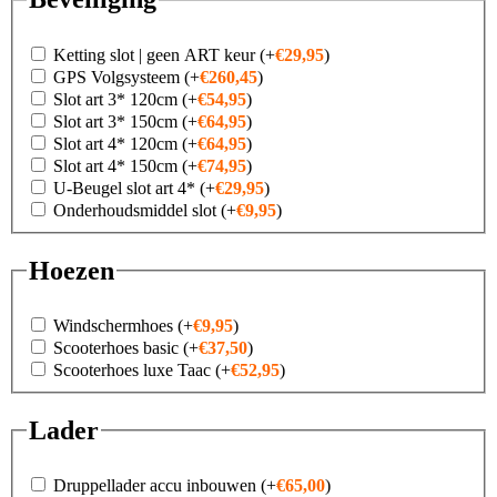
Ketting slot | geen ART keur
(+
€
29,95
)
GPS Volgsysteem
(+
€
260,45
)
Slot art 3* 120cm
(+
€
54,95
)
Slot art 3* 150cm
(+
€
64,95
)
Slot art 4* 120cm
(+
€
64,95
)
Slot art 4* 150cm
(+
€
74,95
)
U-Beugel slot art 4*
(+
€
29,95
)
Onderhoudsmiddel slot
(+
€
9,95
)
Hoezen
Windschermhoes
(+
€
9,95
)
Scooterhoes basic
(+
€
37,50
)
Scooterhoes luxe Taac
(+
€
52,95
)
Lader
Druppellader accu inbouwen
(+
€
65,00
)