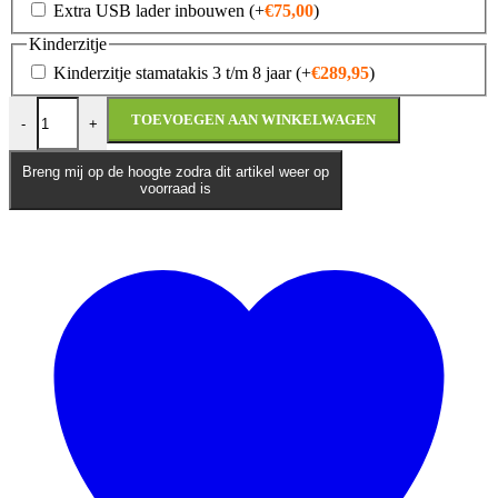
Extra USB lader inbouwen
(+
€
75,00
)
Kinderzitje
Kinderzitje stamatakis 3 t/m 8 jaar
(+
€
289,95
)
Vespa GTS 310 MY26 | TOT €500 KORTING aantal
TOEVOEGEN AAN WINKELWAGEN
-
+
Breng mij op de hoogte zodra dit artikel weer op
voorraad is