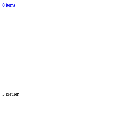
0
items
3 kleuren