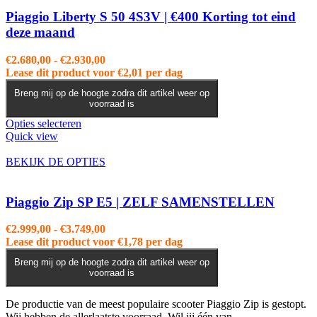
optie
kan
Piaggio Liberty S 50 4S3V | €400 Korting tot eind
gekozen
deze maand
worden
op
Prijsklasse:
€
2.680,00
-
€
2.930,00
de
€2.680,00
Lease dit product voor
€
2,01
per dag
productpagina
tot
Breng mij op de hoogte zodra dit artikel weer op
€2.930,00
voorraad is
Dit
Opties selecteren
product
Quick view
heeft
meerdere
BEKIJK DE OPTIES
variaties.
Deze
optie
Piaggio Zip SP E5 | ZELF SAMENSTELLEN
kan
gekozen
Prijsklasse:
€
2.999,00
-
€
3.749,00
worden
€2.999,00
Lease dit product voor
€
1,78
per dag
op
tot
de
Breng mij op de hoogte zodra dit artikel weer op
€3.749,00
voorraad is
productpagina
De productie van de meest populaire scooter Piaggio Zip is gestopt.
Wij hebben de allerlaatste voorraad. Wil jij één van