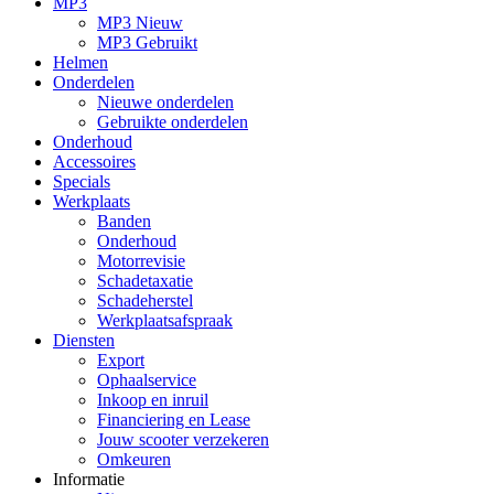
MP3
MP3 Nieuw
MP3 Gebruikt
Helmen
Onderdelen
Nieuwe onderdelen
Gebruikte onderdelen
Onderhoud
Accessoires
Specials
Werkplaats
Banden
Onderhoud
Motorrevisie
Schadetaxatie
Schadeherstel
Werkplaatsafspraak
Diensten
Export
Ophaalservice
Inkoop en inruil
Financiering en Lease
Jouw scooter verzekeren
Omkeuren
Informatie