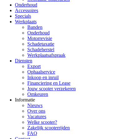
Onderhoud
Accessoires
Specials
Werkplaats
Banden
Onderhoud
Motorrevisie
Schadetaxatie
Schadeherstel
Werkplaatsafspraak
Diensten
Export
Ophaalservice
Inkoop en inruil
Financiering en Lease
Jouw scooter verzekeren
Omkeuren
Informatie
Nieuws
Over ons
Vacatures
Welke scooter?
Zakelijk scooterrijden
FAQ
Contact