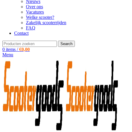
Nieuws
Over ons
Vacatures
Welke scooter?
Zakelijk scooterrijden
FAQ
Contact
Search
0
items
/
€
0,00
Menu