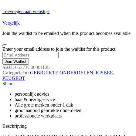
Toevoegen aan wenslijst
Vergelijk
Join the waitlist to be emailed when this product becomes available
Dismiss
Enter your email address to join the waitlist for this product
notification
Join Waitlist
SKU:
05373C00001E82
Categorieën:
GEBRUIKTE ONDERDELEN
,
KISBEE
,
PEUGEOT
Share:
persoonlijk advies
haal & bezorgservice
Alle grote merken onder 1 dak
groot aanbod gebruikte onderdelen
professionele werkplaats
Beschrijving