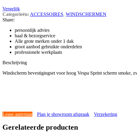
Vergelijk
Categorieën:
ACCESSOIRES
,
WINDSCHERMEN
Share:
persoonlijk advies
haal & bezorgservice
Alle grote merken onder 1 dak
groot aanbod gebruikte onderdelen
professionele werkplaats
Beschrijving
Windscherm bevestigingset voor hoog Vespa Sprint scherm smoke, zw
Lease aanvraag
Plan je showroom afspraak
Verzekering
Gerelateerde producten