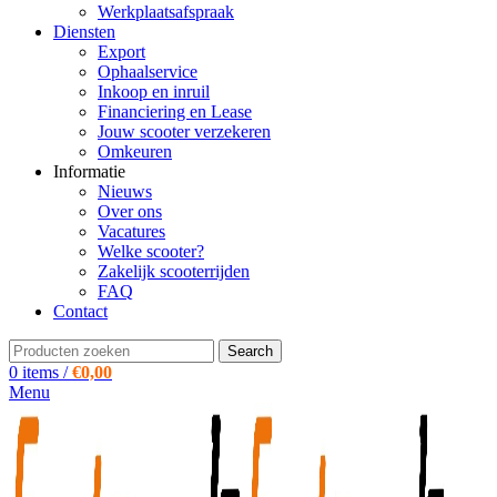
Werkplaatsafspraak
Diensten
Export
Ophaalservice
Inkoop en inruil
Financiering en Lease
Jouw scooter verzekeren
Omkeuren
Informatie
Nieuws
Over ons
Vacatures
Welke scooter?
Zakelijk scooterrijden
FAQ
Contact
Search
0
items
/
€
0,00
Menu