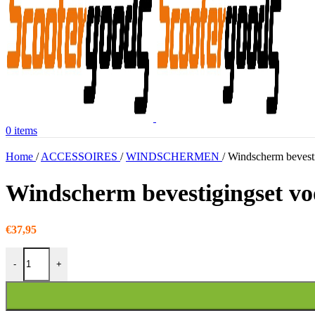
0
items
Home
/
ACCESSOIRES
/
WINDSCHERMEN
/
Windscherm bevesti
Windscherm bevestigingset vo
€
37,95
Windscherm bevestigingset voor Vespa Sprint hoog smoke aantal
-
+