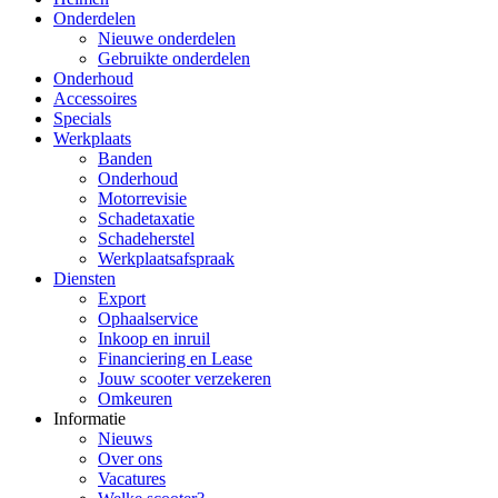
Onderdelen
Nieuwe onderdelen
Gebruikte onderdelen
Onderhoud
Accessoires
Specials
Werkplaats
Banden
Onderhoud
Motorrevisie
Schadetaxatie
Schadeherstel
Werkplaatsafspraak
Diensten
Export
Ophaalservice
Inkoop en inruil
Financiering en Lease
Jouw scooter verzekeren
Omkeuren
Informatie
Nieuws
Over ons
Vacatures