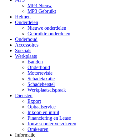
MP3 Nieuw
MP3 Gebruikt
Helmen
Onderdelen
Nieuwe onderdelen
Gebruikte onderdelen
Onderhoud
Accessoires
Specials
Werkplaats
Banden
Onderhoud
Motorrevisie
Schadetaxatie
Schadeherstel
Werkplaatsafspraak
Diensten
Export
Ophaalservice
Inkoop en inruil
Financiering en Lease
Jouw scooter verzekeren
Omkeuren
Informatie