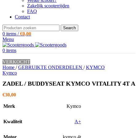
Welke scooter?
Zakelijk scooterrijden
FAQ
Contact
Search
0
items
/
€
0,00
Menu
0
items
VERKOCHT
Home
/
GEBRUIKTE ONDERDELEN
/
KYMCO
Kymco
ZADEL / BUDDYSEAT KYMCO VITALITY 4T A
€
30,00
Merk
Kymco
Kwaliteit
A+
Motor
kymco 4t