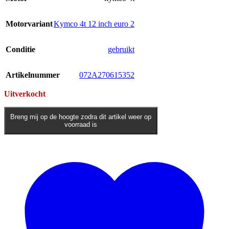
Motorvariant
Kymco 4t 12 inch euro 2
Conditie
gebruikt
Artikelnummer
072A270615352
Uitverkocht
Breng mij op de hoogte zodra dit artikel weer op
voorraad is