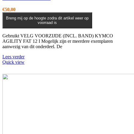
€
50,00
Breng mij op de hoogte zodra dit artikel weer op
voorraad is
Gebruikt VELG VOORZIJDE (INCL. BAND) KYMCO
AGILITY FAT 12 I Mogelijk zijn er meerdere exemplaren
aanwezig van dit onderdeel. De
Lees verder
Quick view