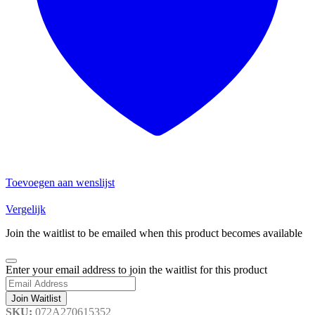
Toevoegen aan wenslijst
Vergelijk
Join the waitlist to be emailed when this product becomes available
Dismiss
Enter your email address to join the waitlist for this product
notification
Join Waitlist
SKU:
072A270615352