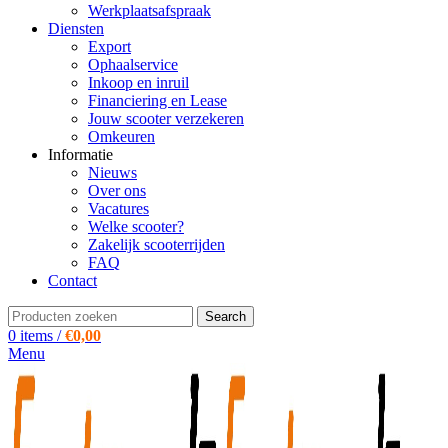
Werkplaatsafspraak
Diensten
Export
Ophaalservice
Inkoop en inruil
Financiering en Lease
Jouw scooter verzekeren
Omkeuren
Informatie
Nieuws
Over ons
Vacatures
Welke scooter?
Zakelijk scooterrijden
FAQ
Contact
Search
0
items
/
€
0,00
Menu