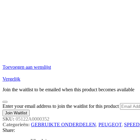
Toevoegen aan wenslijst
Vergelijk
Join the waitlist to be emailed when this product becomes available
Dismiss
Enter your email address to join the waitlist for this product
notification
Join Waitlist
SKU:
05122A0000352
Categorieën:
GEBRUIKTE ONDERDELEN
,
PEUGEOT
,
SPEED
Share: