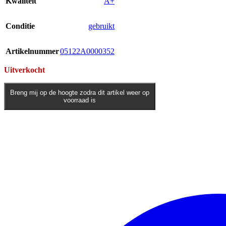
Kwaliteit
A+
Conditie
gebruikt
Artikelnummer
05122A0000352
Uitverkocht
Breng mij op de hoogte zodra dit artikel weer op
voorraad is