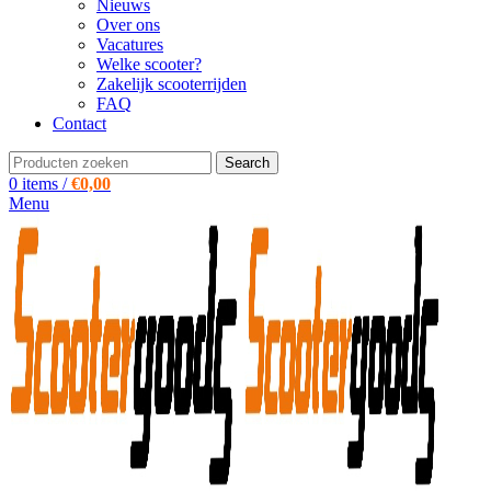
Nieuws
Over ons
Vacatures
Welke scooter?
Zakelijk scooterrijden
FAQ
Contact
Search
0
items
/
€
0,00
Menu