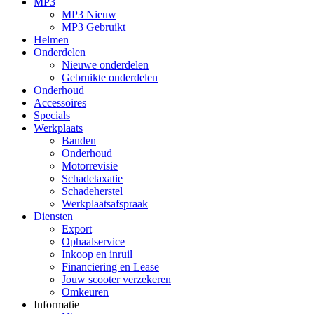
MP3
MP3 Nieuw
MP3 Gebruikt
Helmen
Onderdelen
Nieuwe onderdelen
Gebruikte onderdelen
Onderhoud
Accessoires
Specials
Werkplaats
Banden
Onderhoud
Motorrevisie
Schadetaxatie
Schadeherstel
Werkplaatsafspraak
Diensten
Export
Ophaalservice
Inkoop en inruil
Financiering en Lease
Jouw scooter verzekeren
Omkeuren
Informatie