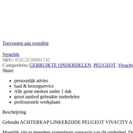
Toevoegen aan wenslijst
Vergelijk
SKU:
052C2C00001742
Categorieën:
GEBRUIKTE ONDERDELEN
,
PEUGEOT
,
Vivacit
Share:
persoonlijk advies
haal & bezorgservice
Alle grote merken onder 1 dak
groot aanbod gebruikte onderdelen
professionele werkplaats
Beschrijving
Gebruikt ACHTERKAP LINKERZIJDE PEUGEOT VIVACITY A
Mogelijk zijn er meerdere exemplaren aanwezig van dit onderdeel. De