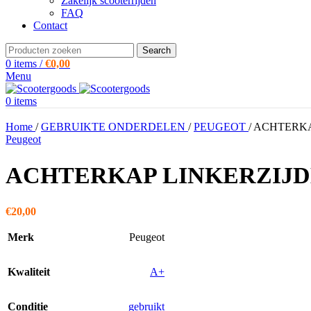
Zakelijk scooterrijden
FAQ
Contact
Search
0
items
/
€
0,00
Menu
0
items
Home
/
GEBRUIKTE ONDERDELEN
/
PEUGEOT
/
ACHTERKA
Peugeot
ACHTERKAP LINKERZIJD
€
20,00
Merk
Peugeot
Kwaliteit
A+
Conditie
gebruikt