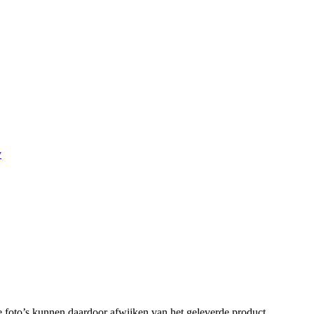
y
 foto’s kunnen daardoor afwijken van het geleverde product.