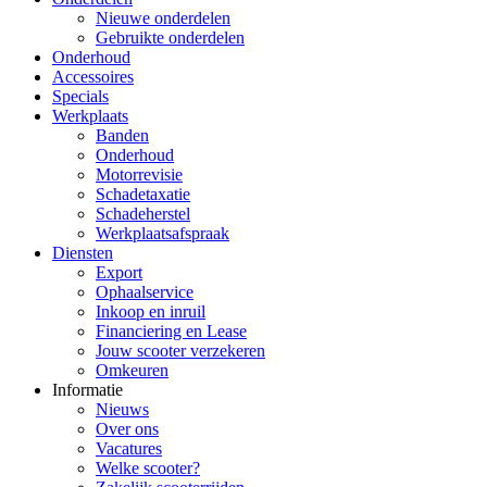
Nieuwe onderdelen
Gebruikte onderdelen
Onderhoud
Accessoires
Specials
Werkplaats
Banden
Onderhoud
Motorrevisie
Schadetaxatie
Schadeherstel
Werkplaatsafspraak
Diensten
Export
Ophaalservice
Inkoop en inruil
Financiering en Lease
Jouw scooter verzekeren
Omkeuren
Informatie
Nieuws
Over ons
Vacatures
Welke scooter?