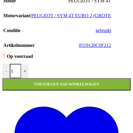
Motor
PEUGEOT / SYM 4T
Motorvariant
PEUGEOT / SYM 4T EURO 2 (GROTE
Conditie
gebruikt
Artikelnummer
0519120C0F212
Op voorraad
STUURSCHAKELAAR RECHTS PEUGEOT NEW VIVACITY A a
-
+
TOEVOEGEN AAN WINKELWAGEN