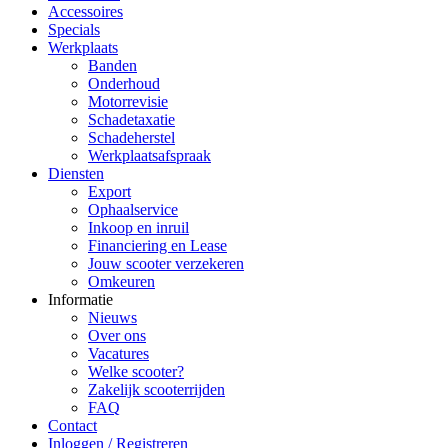
Accessoires
Specials
Werkplaats
Banden
Onderhoud
Motorrevisie
Schadetaxatie
Schadeherstel
Werkplaatsafspraak
Diensten
Export
Ophaalservice
Inkoop en inruil
Financiering en Lease
Jouw scooter verzekeren
Omkeuren
Informatie
Nieuws
Over ons
Vacatures
Welke scooter?
Zakelijk scooterrijden
FAQ
Contact
Inloggen / Registreren