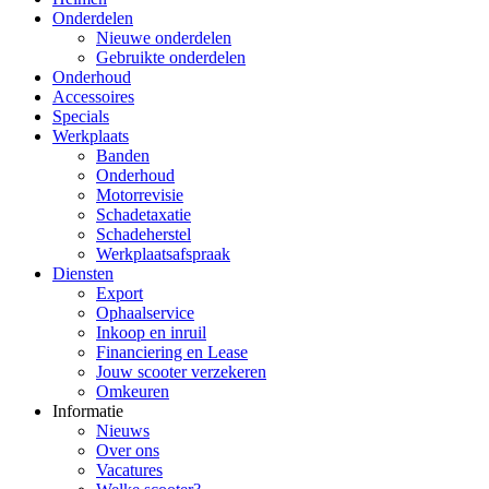
Onderdelen
Nieuwe onderdelen
Gebruikte onderdelen
Onderhoud
Accessoires
Specials
Werkplaats
Banden
Onderhoud
Motorrevisie
Schadetaxatie
Schadeherstel
Werkplaatsafspraak
Diensten
Export
Ophaalservice
Inkoop en inruil
Financiering en Lease
Jouw scooter verzekeren
Omkeuren
Informatie
Nieuws
Over ons
Vacatures