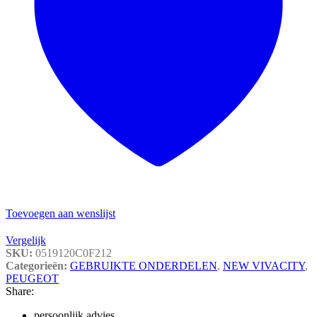
Toevoegen aan wenslijst
Vergelijk
SKU:
0519120C0F212
Categorieën:
GEBRUIKTE ONDERDELEN
,
NEW VIVACITY
,
PEUGEOT
Share:
persoonlijk advies