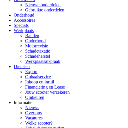
Nieuwe onderdelen
Gebruikte onderdelen
Onderhoud
Accessoires
Specials
Werkplaats
Banden
Onderhoud
Motorrevisie
Schadetaxatie
Schadeherstel
Werkplaatsafspraak
Diensten
Export
Ophaalservice
Inkoop en inruil
Financiering en Lease
Jouw scooter verzekeren
Omkeuren
Informatie
Nieuws
Over ons
Vacatures
Welke scooter?