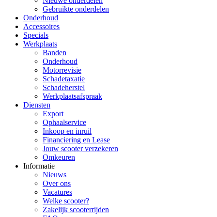
Nieuwe onderdelen
Gebruikte onderdelen
Onderhoud
Accessoires
Specials
Werkplaats
Banden
Onderhoud
Motorrevisie
Schadetaxatie
Schadeherstel
Werkplaatsafspraak
Diensten
Export
Ophaalservice
Inkoop en inruil
Financiering en Lease
Jouw scooter verzekeren
Omkeuren
Informatie
Nieuws
Over ons
Vacatures
Welke scooter?
Zakelijk scooterrijden