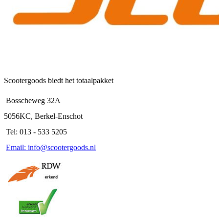
de
productpagina
Scootergoods biedt het totaalpakket
Bosscheweg 32A
5056KC, Berkel-Enschot
Tel: 013 - 533 5205
Email: info@scootergoods.nl