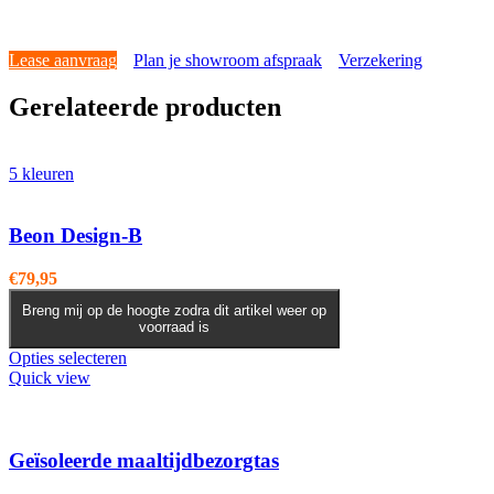
Lease aanvraag
Plan je showroom afspraak
Verzekering
Gerelateerde producten
5 kleuren
Beon Design-B
€
79,95
Breng mij op de hoogte zodra dit artikel weer op
voorraad is
Dit
Opties selecteren
product
Quick view
heeft
meerdere
variaties.
Deze
Geïsoleerde maaltijdbezorgtas
optie