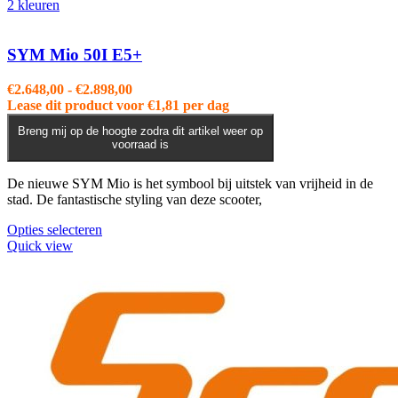
2 kleuren
SYM Mio 50I E5+
Prijsklasse:
€
2.648,00
-
€
2.898,00
€2.648,00
Lease dit product voor
€
1,81
per dag
tot
Breng mij op de hoogte zodra dit artikel weer op
€2.898,00
voorraad is
De nieuwe SYM Mio is het symbool bij uitstek van vrijheid in de
stad. De fantastische styling van deze scooter,
Dit
Opties selecteren
product
Quick view
heeft
meerdere
variaties.
Deze
optie
kan
gekozen
worden
op