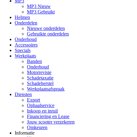
MP3
MP3 Nieuw
MP3 Gebruikt
Helmen
Onderdelen
Nieuwe onderdelen
Gebruikte onderdelen
Onderhoud
Accessoires
Specials
Werkplaats
Banden
Onderhoud
Motorrevisie
Schadetaxatie
Schadeherstel
Werkplaatsafspraak
Diensten
Export
Ophaalservice
Inkoop en inruil
Financiering en Lease
Jouw scooter verzekeren
Omkeuren
Informatie