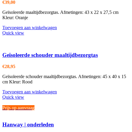
kan
€
39,00
gekozen
worden
Geïsoleerde maaltijdbezorgtas. Afmetingen: 43 x 22 x 27,5 cm
op
Kleur: Oranje
de
productpagina
Toevoegen aan winkelwagen
Quick view
Geïsoleerde schouder maaltijdbezorgtas
€
28,95
Geïsoleerde schouder maaltijdbezorgtas. Afmetingen: 45 x 40 x 15
cm Kleur: Rood
Toevoegen aan winkelwagen
Quick view
Prijs op aanvraag
Hanway | onderleden