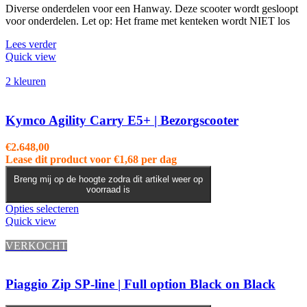
Diverse onderdelen voor een Hanway. Deze scooter wordt gesloopt
voor onderdelen. Let op: Het frame met kenteken wordt NIET los
Lees verder
Quick view
2 kleuren
Kymco Agility Carry E5+ | Bezorgscooter
€
2.648,00
Lease dit product voor
€
1,68
per dag
Breng mij op de hoogte zodra dit artikel weer op
voorraad is
Dit
Opties selecteren
product
Quick view
heeft
meerdere
VERKOCHT
variaties.
Deze
optie
Piaggio Zip SP-line | Full option Black on Black
kan
gekozen