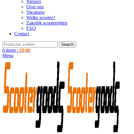
Nieuws
Over ons
Vacatures
Welke scooter?
Zakelijk scooterrijden
FAQ
Contact
Search
0
items
/
€
0,00
Menu