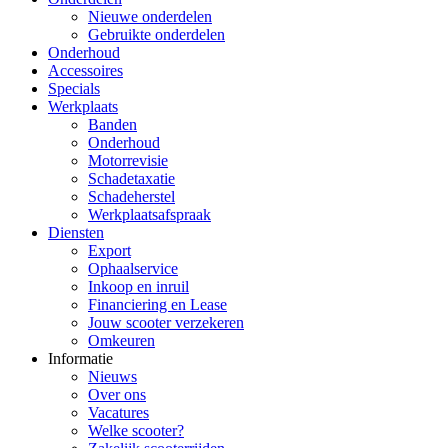
Nieuwe onderdelen
Gebruikte onderdelen
Onderhoud
Accessoires
Specials
Werkplaats
Banden
Onderhoud
Motorrevisie
Schadetaxatie
Schadeherstel
Werkplaatsafspraak
Diensten
Export
Ophaalservice
Inkoop en inruil
Financiering en Lease
Jouw scooter verzekeren
Omkeuren
Informatie
Nieuws
Over ons
Vacatures
Welke scooter?