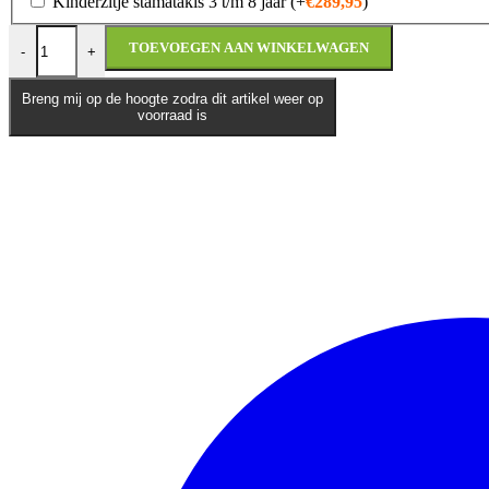
Kinderzitje stamatakis 3 t/m 8 jaar
(+
€
289,95
)
Kymco Agility Carry E5+ | Bezorgscooter aantal
TOEVOEGEN AAN WINKELWAGEN
-
+
Breng mij op de hoogte zodra dit artikel weer op
voorraad is