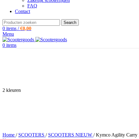
Zakelijk scooterrijden
FAQ
Contact
Search
0
items
/
€
0,00
Menu
0
items
2 kleuren
Home
/
SCOOTERS
/
SCOOTERS NIEUW
/
Kymco Agility Carry 