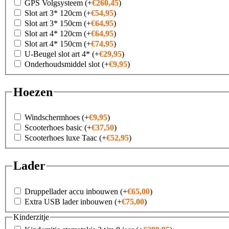
GPS Volgsysteem
(+
€
260,45
)
Slot art 3* 120cm
(+
€
54,95
)
Slot art 3* 150cm
(+
€
64,95
)
Slot art 4* 120cm
(+
€
64,95
)
Slot art 4* 150cm
(+
€
74,95
)
U-Beugel slot art 4*
(+
€
29,95
)
Onderhoudsmiddel slot
(+
€
9,95
)
Hoezen
Windschermhoes
(+
€
9,95
)
Scooterhoes basic
(+
€
37,50
)
Scooterhoes luxe Taac
(+
€
52,95
)
Lader
Druppellader accu inbouwen
(+
€
65,00
)
Extra USB lader inbouwen
(+
€
75,00
)
Kinderzitje