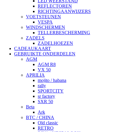
LED WEERSTAND
REFLECTOREN
RICHTINGAANWIJZERS
VOETSTEUNEN
VESPA
WINDSCHERMEN
TELLERBESCHERMING
ZADELS
ZADELHOEZEN
CADEAUKAART
GEBRUIKTE ONDERDELEN
AGM
AGM R8
VX 50
APRILIA
mojito / habana
rally
SPORTCITY
sr factory
SXR 50
Beta
Ark
BTC / CHINA
Old classic
RETRO