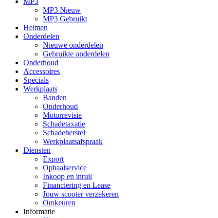
MP3
MP3 Nieuw
MP3 Gebruikt
Helmen
Onderdelen
Nieuwe onderdelen
Gebruikte onderdelen
Onderhoud
Accessoires
Specials
Werkplaats
Banden
Onderhoud
Motorrevisie
Schadetaxatie
Schadeherstel
Werkplaatsafspraak
Diensten
Export
Ophaalservice
Inkoop en inruil
Financiering en Lease
Jouw scooter verzekeren
Omkeuren
Informatie