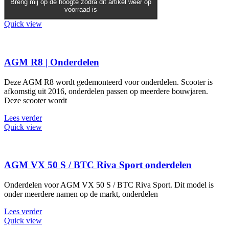
Breng mij op de hoogte zodra dit artikel weer op
heeft
voorraad is
meerdere
variaties.
Quick view
Deze
optie
kan
gekozen
AGM R8 | Onderdelen
worden
op
Deze AGM R8 wordt gedemonteerd voor onderdelen. Scooter is
de
afkomstig uit 2016, onderdelen passen op meerdere bouwjaren.
productpagina
Deze scooter wordt
Lees verder
Quick view
AGM VX 50 S / BTC Riva Sport onderdelen
Onderdelen voor AGM VX 50 S / BTC Riva Sport. Dit model is
onder meerdere namen op de markt, onderdelen
Lees verder
Quick view