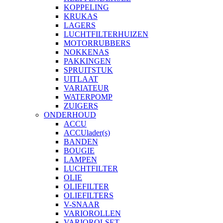
KOPPELING
KRUKAS
LAGERS
LUCHTFILTERHUIZEN
MOTORRUBBERS
NOKKENAS
PAKKINGEN
SPRUITSTUK
UITLAAT
VARIATEUR
WATERPOMP
ZUIGERS
ONDERHOUD
ACCU
ACCUlader(s)
BANDEN
BOUGIE
LAMPEN
LUCHTFILTER
OLIE
OLIEFILTER
OLIEFILTERS
V-SNAAR
VARIOROLLEN
VARIOROLSET