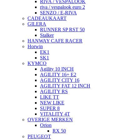
RIVA / VESPALOOK
riva / vespalook euro 2
SENZO / E-RIVA
CADEAUKAART
GILERA
RUNNER SP RST 50
Stalker
HANWAY CAFE RACER
Horwin
EK1
SK1
KYMCO
Agility 10 INCH
AGILITY 16+ E2
AGILITY CITY 16
AGILITY FAT 12 INCH
AGILITY RS
LIKE TT
NEW LIKE
SUPER 8
VITALITY 4T
OVERIGE MERKEN
Orion
RX 50
PEUGEOT