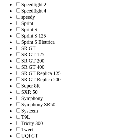
Speedfight 2
Speedfight 4
speedy
Sprint
Sprint S
Sprint S 125
Sprint S Elettrica
SR GT
SR GT 125
SR GT 200
SR GT 400
SR GT Replica 125
SR GT Replica 200
Super 8R
SXR 50
Symphony
Symphony SR50
Systeem
T9L
Tricity 300
Tweet
UQi GT