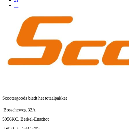
21
→
Scootergoods biedt het totaalpakket
Bosscheweg 32A
5056KC, Berkel-Enschot
Tel: 013 - 533 5205