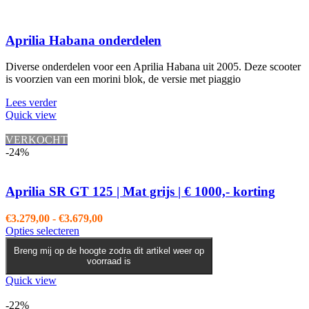
Aprilia Habana onderdelen
Diverse onderdelen voor een Aprilia Habana uit 2005. Deze scooter
is voorzien van een morini blok, de versie met piaggio
Lees verder
Quick view
VERKOCHT
-24%
Aprilia SR GT 125 | Mat grijs | € 1000,- korting
Prijsklasse:
€
3.279,00
-
€
3.679,00
Dit
€3.279,00
Opties selecteren
product
tot
Breng mij op de hoogte zodra dit artikel weer op
heeft
€3.679,00
voorraad is
meerdere
variaties.
Quick view
Deze
optie
-22%