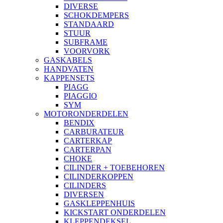
DIVERSE
SCHOKDEMPERS
STANDAARD
STUUR
SUBFRAME
VOORVORK
GASKABELS
HANDVATEN
KAPPENSETS
PIAGG
PIAGGIO
SYM
MOTORONDERDELEN
BENDIX
CARBURATEUR
CARTERKAP
CARTERPAN
CHOKE
CILINDER + TOEBEHOREN
CILINDERKOPPEN
CILINDERS
DIVERSEN
GASKLEPPENHUIS
KICKSTART ONDERDELEN
KLEPPENDEKSEL