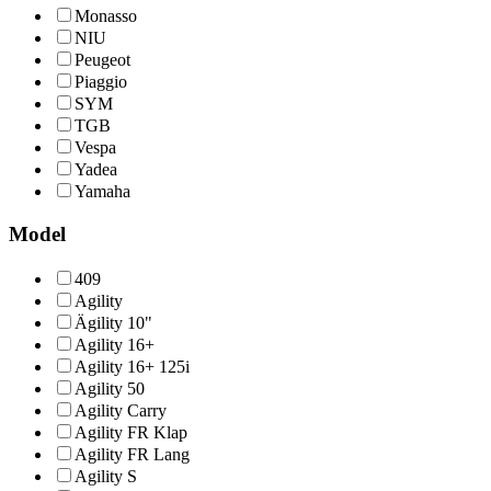
Monasso
NIU
Peugeot
Piaggio
SYM
TGB
Vespa
Yadea
Yamaha
Model
409
Agility
Ägility 10"
Agility 16+
Agility 16+ 125i
Agility 50
Agility Carry
Agility FR Klap
Agility FR Lang
Agility S