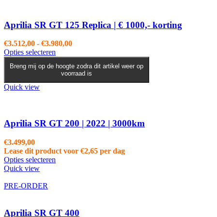
kan
gekozen
worden
Aprilia SR GT 125 Replica | € 1000,- korting
op
de
Prijsklasse:
€
3.512,00
-
€
3.980,00
productpagina
Dit
€3.512,00
Opties selecteren
product
tot
Breng mij op de hoogte zodra dit artikel weer op
heeft
€3.980,00
voorraad is
meerdere
variaties.
Quick view
Deze
optie
kan
gekozen
Aprilia SR GT 200 | 2022 | 3000km
worden
op
€
3.499,00
de
Lease dit product voor
€
2,65
per dag
productpagina
Opties selecteren
Quick view
PRE-ORDER
Aprilia SR GT 400