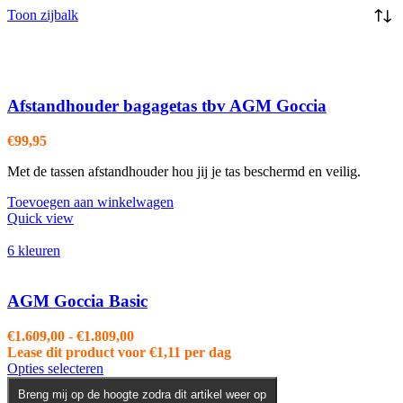
Toon zijbalk
Afstandhouder bagagetas tbv AGM Goccia
€
99,95
Met de tassen afstandhouder hou jij je tas beschermd en veilig.
Toevoegen aan winkelwagen
Quick view
6 kleuren
AGM Goccia Basic
Prijsklasse:
€
1.609,00
-
€
1.809,00
€1.609,00
Lease dit product voor
€
1,11
per dag
Dit
tot
Opties selecteren
product
€1.809,00
Breng mij op de hoogte zodra dit artikel weer op
heeft