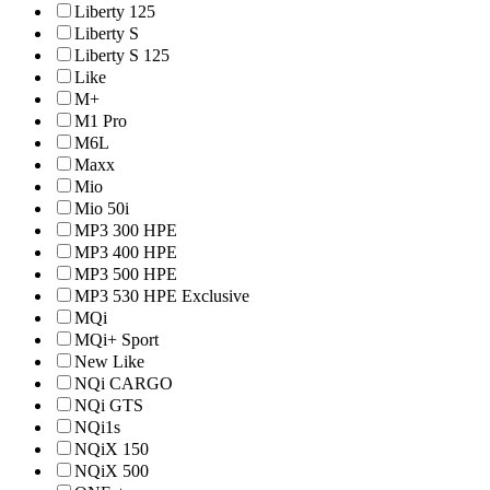
Liberty 125
Liberty S
Liberty S 125
Like
M+
M1 Pro
M6L
Maxx
Mio
Mio 50i
MP3 300 HPE
MP3 400 HPE
MP3 500 HPE
MP3 530 HPE Exclusive
MQi
MQi+ Sport
New Like
NQi CARGO
NQi GTS
NQi1s
NQiX 150
NQiX 500