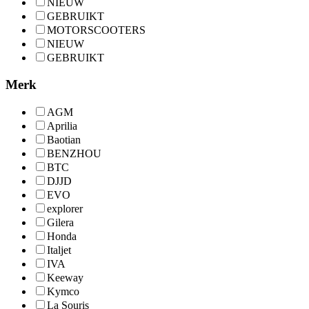
NIEUW
GEBRUIKT
MOTORSCOOTERS
NIEUW
GEBRUIKT
Merk
AGM
Aprilia
Baotian
BENZHOU
BTC
DJJD
EVO
explorer
Gilera
Honda
Italjet
IVA
Keeway
Kymco
La Souris