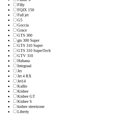
Filly
FQIX 150
Full jet
G5
Goccia
Grace
GTS 300
gts 300 Super
GTS 310 Super
GTS 310 SuperTech
GTV 310
Habana
Integraal
Jet
Jet 4 RX
Jet14
Kallio
Kisbee
Kisbee GT
Kisbee S
kisbee streetzone
Liberty