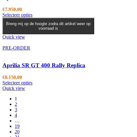
€
7.950,00
Dit
Selecteer opties
product
Breng mij op de hoogte zodra dit artikel weer op
heeft
voorraad is
meerdere
variaties.
Quick view
Deze
optie
PRE-ORDER
kan
gekozen
worden
Aprilia SR GT 400 Rally Replica
op
de
€
8.150,00
productpagina
Selecteer opties
Quick view
1
2
3
4
…
19
20