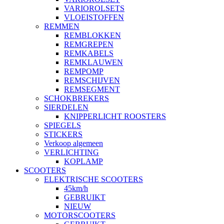
VARIOROLSETS
VLOEISTOFFEN
REMMEN
REMBLOKKEN
REMGREPEN
REMKABELS
REMKLAUWEN
REMPOMP
REMSCHIJVEN
REMSEGMENT
SCHOKBREKERS
SIERDELEN
KNIPPERLICHT ROOSTERS
SPIEGELS
STICKERS
Verkoop algemeen
VERLICHTING
KOPLAMP
SCOOTERS
ELEKTRISCHE SCOOTERS
45km/h
GEBRUIKT
NIEUW
MOTORSCOOTERS