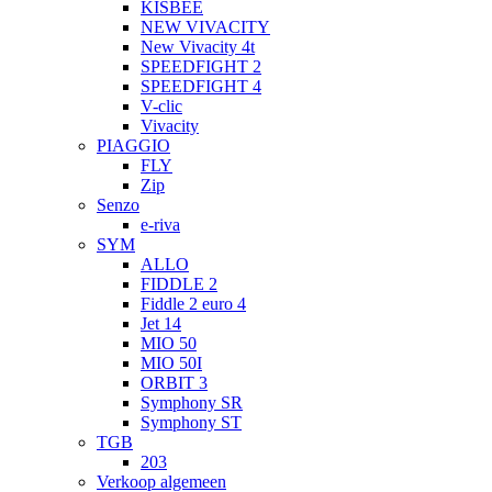
KISBEE
NEW VIVACITY
New Vivacity 4t
SPEEDFIGHT 2
SPEEDFIGHT 4
V-clic
Vivacity
PIAGGIO
FLY
Zip
Senzo
e-riva
SYM
ALLO
FIDDLE 2
Fiddle 2 euro 4
Jet 14
MIO 50
MIO 50I
ORBIT 3
Symphony SR
Symphony ST
TGB
203
Verkoop algemeen