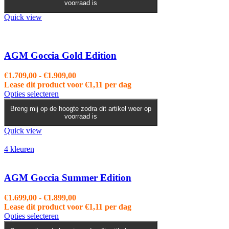
voorraad is
meerdere
variaties.
Quick view
Deze
optie
kan
gekozen
AGM Goccia Gold Edition
worden
op
Prijsklasse:
€
1.709,00
-
€
1.909,00
de
€1.709,00
Lease dit product voor
€
1,11
per dag
productpagina
Dit
tot
Opties selecteren
product
€1.909,00
Breng mij op de hoogte zodra dit artikel weer op
heeft
voorraad is
meerdere
variaties.
Quick view
Deze
optie
4 kleuren
kan
gekozen
worden
AGM Goccia Summer Edition
op
de
Prijsklasse:
€
1.699,00
-
€
1.899,00
productpagina
€1.699,00
Lease dit product voor
€
1,11
per dag
Dit
tot
Opties selecteren
product
€1.899,00