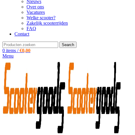
Nieuws
Over ons
Vacatures
Welke scooter?
Zakelijk scooterrijden
FAQ
Contact
Search
0
items
/
€
0,00
Menu