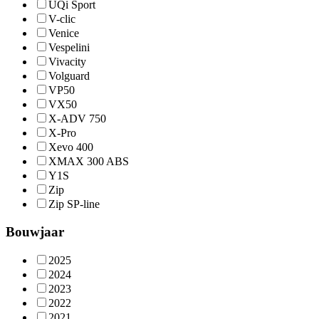
UQi Sport
V-clic
Venice
Vespelini
Vivacity
Volguard
VP50
VX50
X-ADV 750
X-Pro
Xevo 400
XMAX 300 ABS
Y1S
Zip
Zip SP-line
Bouwjaar
2025
2024
2023
2022
2021