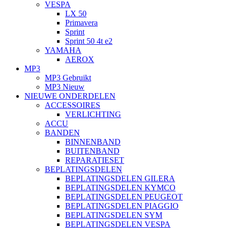
VESPA
LX 50
Primavera
Sprint
Sprint 50 4t e2
YAMAHA
AEROX
MP3
MP3 Gebruikt
MP3 Nieuw
NIEUWE ONDERDELEN
ACCESSOIRES
VERLICHTING
ACCU
BANDEN
BINNENBAND
BUITENBAND
REPARATIESET
BEPLATINGSDELEN
BEPLATINGSDELEN GILERA
BEPLATINGSDELEN KYMCO
BEPLATINGSDELEN PEUGEOT
BEPLATINGSDELEN PIAGGIO
BEPLATINGSDELEN SYM
BEPLATINGSDELEN VESPA