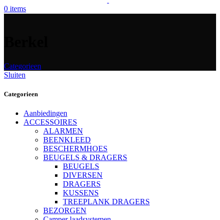
0
items
Berkel
Categorieen
Sluiten
Categorieen
Aanbiedingen
ACCESSOIRES
ALARMEN
BEENKLEED
BESCHERMHOES
BEUGELS & DRAGERS
BEUGELS
DIVERSEN
DRAGERS
KUSSENS
TREEPLANK DRAGERS
BEZORGEN
Camper laadsystemen