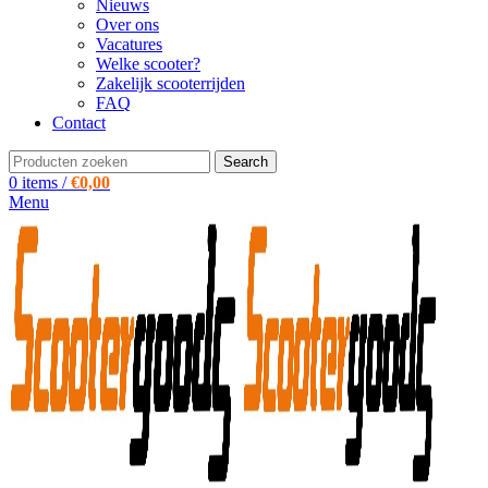
Nieuws
Over ons
Vacatures
Welke scooter?
Zakelijk scooterrijden
FAQ
Contact
Search
0
items
/
€
0,00
Menu