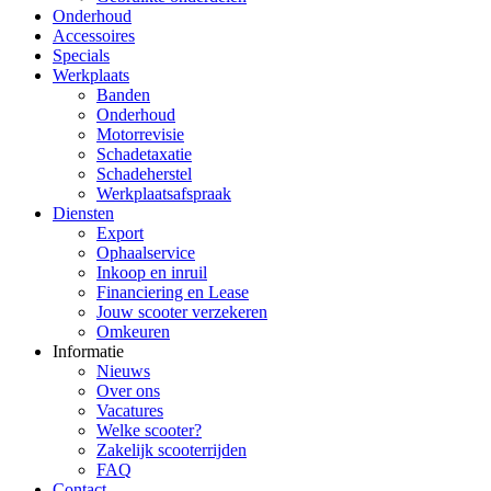
Onderhoud
Accessoires
Specials
Werkplaats
Banden
Onderhoud
Motorrevisie
Schadetaxatie
Schadeherstel
Werkplaatsafspraak
Diensten
Export
Ophaalservice
Inkoop en inruil
Financiering en Lease
Jouw scooter verzekeren
Omkeuren
Informatie
Nieuws
Over ons
Vacatures
Welke scooter?
Zakelijk scooterrijden
FAQ
Contact