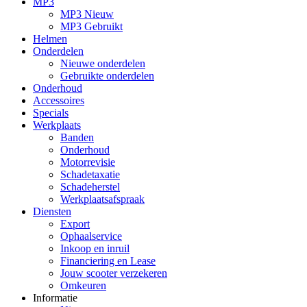
MP3
MP3 Nieuw
MP3 Gebruikt
Helmen
Onderdelen
Nieuwe onderdelen
Gebruikte onderdelen
Onderhoud
Accessoires
Specials
Werkplaats
Banden
Onderhoud
Motorrevisie
Schadetaxatie
Schadeherstel
Werkplaatsafspraak
Diensten
Export
Ophaalservice
Inkoop en inruil
Financiering en Lease
Jouw scooter verzekeren
Omkeuren
Informatie