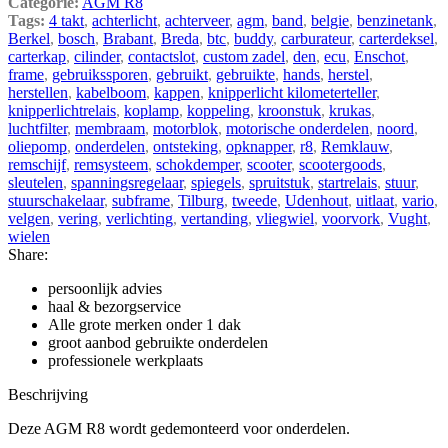
Categorie:
AGM R8
Tags:
4 takt
,
achterlicht
,
achterveer
,
agm
,
band
,
belgie
,
benzinetank
,
Berkel
,
bosch
,
Brabant
,
Breda
,
btc
,
buddy
,
carburateur
,
carterdeksel
,
carterkap
,
cilinder
,
contactslot
,
custom zadel
,
den
,
ecu
,
Enschot
,
frame
,
gebruikssporen
,
gebruikt
,
gebruikte
,
hands
,
herstel
,
herstellen
,
kabelboom
,
kappen
,
knipperlicht kilometerteller
,
knipperlichtrelais
,
koplamp
,
koppeling
,
kroonstuk
,
krukas
,
luchtfilter
,
membraam
,
motorblok
,
motorische onderdelen
,
noord
,
oliepomp
,
onderdelen
,
ontsteking
,
opknapper
,
r8
,
Remklauw
,
remschijf
,
remsysteem
,
schokdemper
,
scooter
,
scootergoods
,
sleutelen
,
spanningsregelaar
,
spiegels
,
spruitstuk
,
startrelais
,
stuur
,
stuurschakelaar
,
subframe
,
Tilburg
,
tweede
,
Udenhout
,
uitlaat
,
vario
,
velgen
,
vering
,
verlichting
,
vertanding
,
vliegwiel
,
voorvork
,
Vught
,
wielen
Share:
persoonlijk advies
haal & bezorgservice
Alle grote merken onder 1 dak
groot aanbod gebruikte onderdelen
professionele werkplaats
Beschrijving
Deze AGM R8 wordt gedemonteerd voor onderdelen.