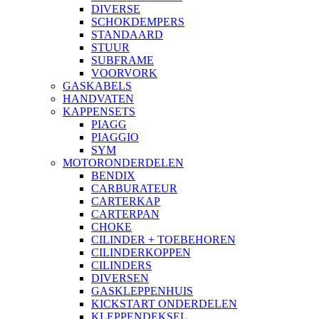
DIVERSE
SCHOKDEMPERS
STANDAARD
STUUR
SUBFRAME
VOORVORK
GASKABELS
HANDVATEN
KAPPENSETS
PIAGG
PIAGGIO
SYM
MOTORONDERDELEN
BENDIX
CARBURATEUR
CARTERKAP
CARTERPAN
CHOKE
CILINDER + TOEBEHOREN
CILINDERKOPPEN
CILINDERS
DIVERSEN
GASKLEPPENHUIS
KICKSTART ONDERDELEN
KLEPPENDEKSEL