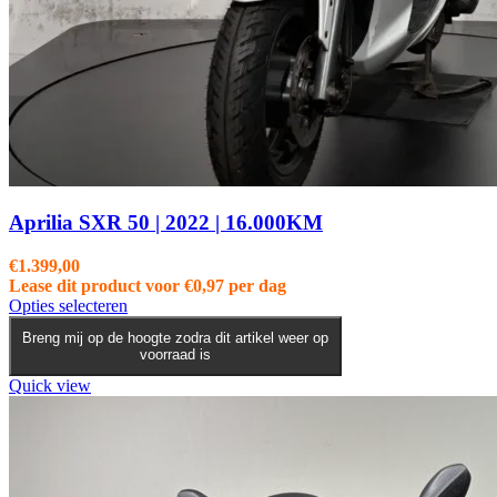
Aprilia SXR 50 | 2022 | 16.000KM
€
1.399,00
Lease dit product voor
€
0,97
per dag
Opties selecteren
Breng mij op de hoogte zodra dit artikel weer op
voorraad is
Quick view