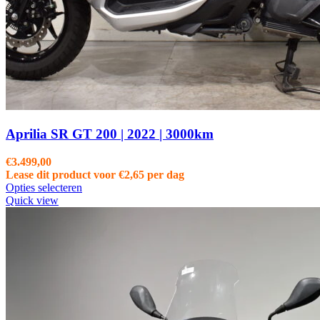
Aprilia SR GT 200 | 2022 | 3000km
€
3.499,00
Lease dit product voor
€
2,65
per dag
Opties selecteren
Quick view