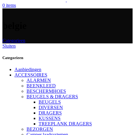
0
items
belgie
Categorieen
Sluiten
Categorieen
Aanbiedingen
ACCESSOIRES
ALARMEN
BEENKLEED
BESCHERMHOES
BEUGELS & DRAGERS
BEUGELS
DIVERSEN
DRAGERS
KUSSENS
TREEPLANK DRAGERS
BEZORGEN
Camper laadsystemen