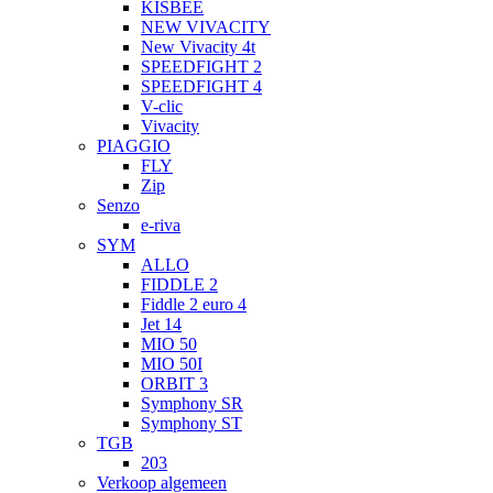
KISBEE
NEW VIVACITY
New Vivacity 4t
SPEEDFIGHT 2
SPEEDFIGHT 4
V-clic
Vivacity
PIAGGIO
FLY
Zip
Senzo
e-riva
SYM
ALLO
FIDDLE 2
Fiddle 2 euro 4
Jet 14
MIO 50
MIO 50I
ORBIT 3
Symphony SR
Symphony ST
TGB
203
Verkoop algemeen