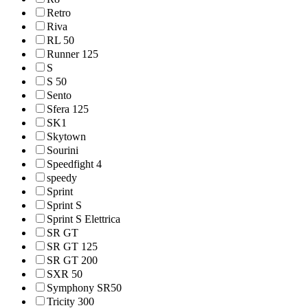
Retro
Riva
RL 50
Runner 125
S
S 50
Sento
Sfera 125
SK1
Skytown
Sourini
Speedfight 4
speedy
Sprint
Sprint S
Sprint S Elettrica
SR GT
SR GT 125
SR GT 200
SXR 50
Symphony SR50
Tricity 300