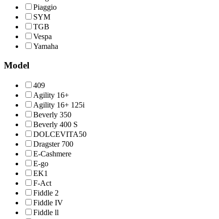
Piaggio
SYM
TGB
Vespa
Yamaha
Model
409
Agility 16+
Agility 16+ 125i
Beverly 350
Beverly 400 S
DOLCEVITA50
Dragster 700
E-Cashmere
E-go
EK1
F-Act
Fiddle 2
Fiddle IV
Fiddle ll