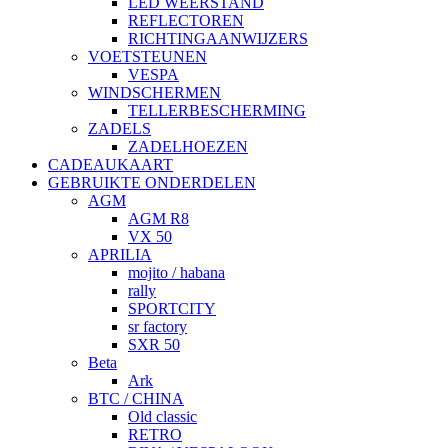
LED WEERSTAND
REFLECTOREN
RICHTINGAANWIJZERS
VOETSTEUNEN
VESPA
WINDSCHERMEN
TELLERBESCHERMING
ZADELS
ZADELHOEZEN
CADEAUKAART
GEBRUIKTE ONDERDELEN
AGM
AGM R8
VX 50
APRILIA
mojito / habana
rally
SPORTCITY
sr factory
SXR 50
Beta
Ark
BTC / CHINA
Old classic
RETRO