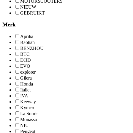
MOTORSCOOTERS
NIEUW
GEBRUIKT
Merk
Aprilia
Baotian
BENZHOU
BTC
DJJD
EVO
explorer
Gilera
Honda
Italjet
IVA
Keeway
Kymco
La Souris
Monasso
NIU
Peugeot