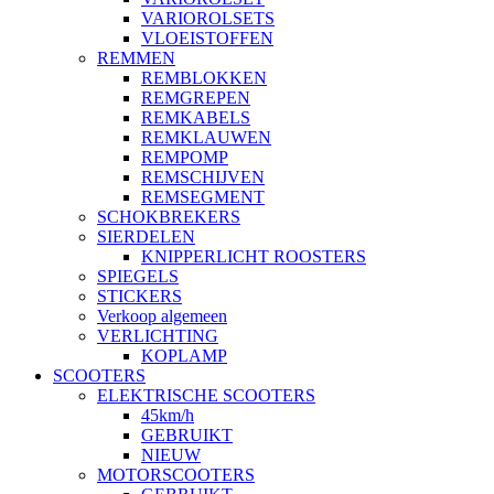
VARIOROLSETS
VLOEISTOFFEN
REMMEN
REMBLOKKEN
REMGREPEN
REMKABELS
REMKLAUWEN
REMPOMP
REMSCHIJVEN
REMSEGMENT
SCHOKBREKERS
SIERDELEN
KNIPPERLICHT ROOSTERS
SPIEGELS
STICKERS
Verkoop algemeen
VERLICHTING
KOPLAMP
SCOOTERS
ELEKTRISCHE SCOOTERS
45km/h
GEBRUIKT
NIEUW
MOTORSCOOTERS