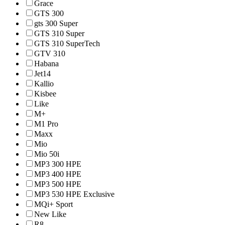
Grace
GTS 300
gts 300 Super
GTS 310 Super
GTS 310 SuperTech
GTV 310
Habana
Jet14
Kallio
Kisbee
Like
M+
M1 Pro
Maxx
Mio
Mio 50i
MP3 300 HPE
MP3 400 HPE
MP3 500 HPE
MP3 530 HPE Exclusive
MQi+ Sport
New Like
R8