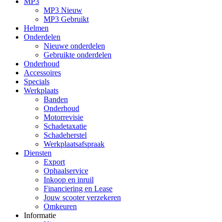
MP3
MP3 Nieuw
MP3 Gebruikt
Helmen
Onderdelen
Nieuwe onderdelen
Gebruikte onderdelen
Onderhoud
Accessoires
Specials
Werkplaats
Banden
Onderhoud
Motorrevisie
Schadetaxatie
Schadeherstel
Werkplaatsafspraak
Diensten
Export
Ophaalservice
Inkoop en inruil
Financiering en Lease
Jouw scooter verzekeren
Omkeuren
Informatie