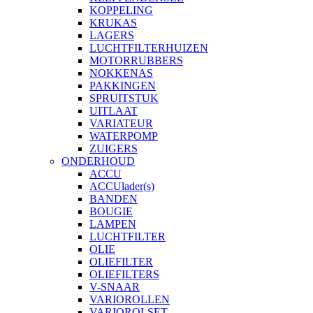
KOPPELING
KRUKAS
LAGERS
LUCHTFILTERHUIZEN
MOTORRUBBERS
NOKKENAS
PAKKINGEN
SPRUITSTUK
UITLAAT
VARIATEUR
WATERPOMP
ZUIGERS
ONDERHOUD
ACCU
ACCUlader(s)
BANDEN
BOUGIE
LAMPEN
LUCHTFILTER
OLIE
OLIEFILTER
OLIEFILTERS
V-SNAAR
VARIOROLLEN
VARIOROLSET