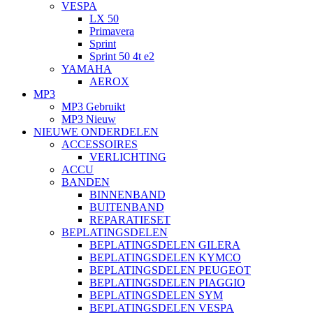
VESPA
LX 50
Primavera
Sprint
Sprint 50 4t e2
YAMAHA
AEROX
MP3
MP3 Gebruikt
MP3 Nieuw
NIEUWE ONDERDELEN
ACCESSOIRES
VERLICHTING
ACCU
BANDEN
BINNENBAND
BUITENBAND
REPARATIESET
BEPLATINGSDELEN
BEPLATINGSDELEN GILERA
BEPLATINGSDELEN KYMCO
BEPLATINGSDELEN PEUGEOT
BEPLATINGSDELEN PIAGGIO
BEPLATINGSDELEN SYM
BEPLATINGSDELEN VESPA