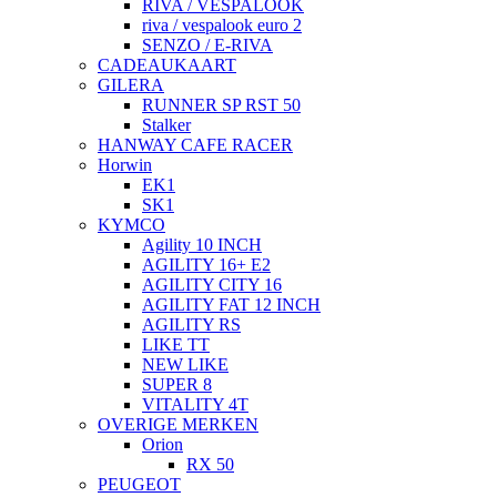
RIVA / VESPALOOK
riva / vespalook euro 2
SENZO / E-RIVA
CADEAUKAART
GILERA
RUNNER SP RST 50
Stalker
HANWAY CAFE RACER
Horwin
EK1
SK1
KYMCO
Agility 10 INCH
AGILITY 16+ E2
AGILITY CITY 16
AGILITY FAT 12 INCH
AGILITY RS
LIKE TT
NEW LIKE
SUPER 8
VITALITY 4T
OVERIGE MERKEN
Orion
RX 50
PEUGEOT