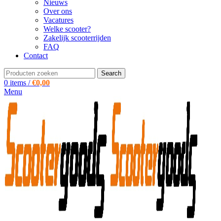
Nieuws
Over ons
Vacatures
Welke scooter?
Zakelijk scooterrijden
FAQ
Contact
Search
0
items
/
€
0,00
Menu