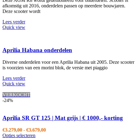
Deze AGM R8 wordt gedemonteerd voor onderdelen. Scooter is
afkomstig uit 2016, onderdelen passen op meerdere bouwjaren.
Deze scooter wordt
Lees verder
Quick view
Aprilia Habana onderdelen
Diverse onderdelen voor een Aprilia Habana uit 2005. Deze scooter
is voorzien van een morini blok, de versie met piaggio
Lees verder
Quick view
VERKOCHT
-24%
Aprilia SR GT 125 | Mat grijs | € 1000,- korting
Prijsklasse:
€
3.279,00
-
€
3.679,00
Dit
€3.279,00
Opties selecteren