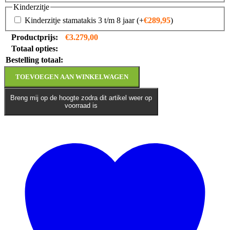
Kinderzitje
Kinderzitje stamatakis 3 t/m 8 jaar
(+
€
289,95
)
Productprijs:
€
3.279,00
Totaal opties:
Bestelling totaal:
TOEVOEGEN AAN WINKELWAGEN
Breng mij op de hoogte zodra dit artikel weer op
voorraad is