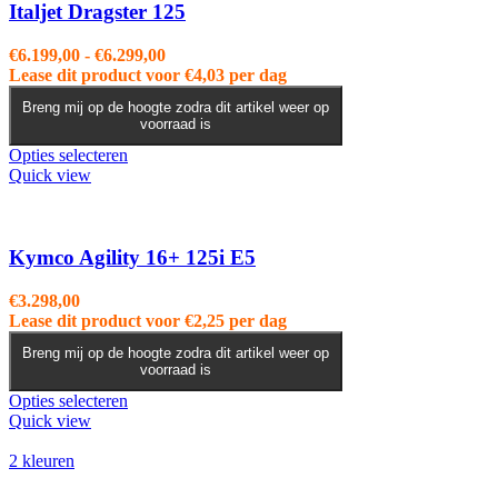
Italjet Dragster 125
Prijsklasse:
€
6.199,00
-
€
6.299,00
€6.199,00
Lease dit product voor
€
4,03
per dag
tot
Breng mij op de hoogte zodra dit artikel weer op
€6.299,00
voorraad is
Dit
Opties selecteren
product
Quick view
heeft
meerdere
variaties.
Deze
Kymco Agility 16+ 125i E5
optie
kan
€
3.298,00
gekozen
Lease dit product voor
€
2,25
per dag
worden
op
Breng mij op de hoogte zodra dit artikel weer op
voorraad is
de
productpagina
Dit
Opties selecteren
product
Quick view
heeft
meerdere
2 kleuren
variaties.