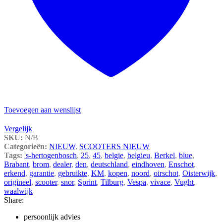
Toevoegen aan wenslijst
Vergelijk
SKU:
N/B
Categorieën:
NIEUW
,
SCOOTERS NIEUW
Tags:
's-hertogenbosch
,
25
,
45
,
belgie
,
belgieu
,
Berkel
,
blue
,
Brabant
,
brom
,
dealer
,
den
,
deutschland
,
eindhoven
,
Enschot
,
erkend
,
garantie
,
gebruikte
,
KM
,
kopen
,
noord
,
oirschot
,
Oisterwijk
,
origineel
,
scooter
,
snor
,
Sprint
,
Tilburg
,
Vespa
,
vivace
,
Vught
,
waalwijk
Share:
persoonlijk advies