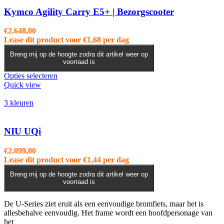
Deze
optie
Kymco Agility Carry E5+ | Bezorgscooter
kan
gekozen
€
2.648,00
worden
Lease dit product voor
€
1,68
per dag
op
de
Breng mij op de hoogte zodra dit artikel weer op
voorraad is
productpagina
Dit
Opties selecteren
product
Quick view
heeft
meerdere
3 kleuren
variaties.
Deze
optie
NIU UQi
kan
gekozen
€
2.099,00
worden
Lease dit product voor
€
1,44
per dag
op
de
Breng mij op de hoogte zodra dit artikel weer op
voorraad is
productpagina
De U-Series ziet eruit als een eenvoudige bromfiets, maar het is
allesbehalve eenvoudig. Het frame wordt een hoofdpersonage van
het