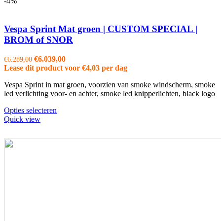
-4%
Vespa Sprint Mat groen | CUSTOM SPECIAL |
BROM of SNOR
Oorspronkelijke
Huidige
€
6.039,00
€
6.289,00
prijs
prijs
Lease dit product voor
€
4,03
per dag
was:
is:
Vespa Sprint in mat groen, voorzien van smoke windscherm, smoke
€6.289,00.
€6.039,00.
led verlichting voor- en achter, smoke led knipperlichten, black logo
Opties selecteren
Quick view