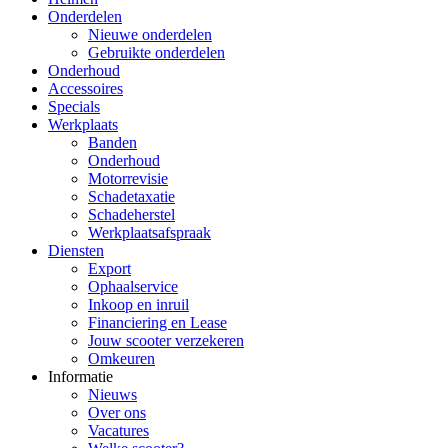
Onderdelen
Nieuwe onderdelen
Gebruikte onderdelen
Onderhoud
Accessoires
Specials
Werkplaats
Banden
Onderhoud
Motorrevisie
Schadetaxatie
Schadeherstel
Werkplaatsafspraak
Diensten
Export
Ophaalservice
Inkoop en inruil
Financiering en Lease
Jouw scooter verzekeren
Omkeuren
Informatie
Nieuws
Over ons
Vacatures