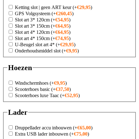
Ketting slot | geen ART keur
(+
€
29,95
)
GPS Volgsysteem
(+
€
260,45
)
Slot art 3* 120cm
(+
€
54,95
)
Slot art 3* 150cm
(+
€
64,95
)
Slot art 4* 120cm
(+
€
64,95
)
Slot art 4* 150cm
(+
€
74,95
)
U-Beugel slot art 4*
(+
€
29,95
)
Onderhoudsmiddel slot
(+
€
9,95
)
Hoezen
Windschermhoes
(+
€
9,95
)
Scooterhoes basic
(+
€
37,50
)
Scooterhoes luxe Taac
(+
€
52,95
)
Lader
Druppellader accu inbouwen
(+
€
65,00
)
Extra USB lader inbouwen
(+
€
75,00
)