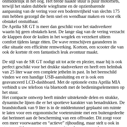
onmiddellijk in het oog. Het brede naakte stuur is puur motorfiets,
terwijl het stalen dubbele wiegframe en de opzienbarende
aanpassing van de vering voor een bodemvrijheid van slechts 175
mm hebben gezorgd die hem snel en wendbaar maken en voor elk
obstakel onstuitbaar.
De Aprilia SR GT is meer dan geschikt voor het stadsverkeer
waarin hij geen obstakels kent. De lange slag van de vering verzacht
de klappen door de kuilen in het wegdek en verzekert ultiem
comfort tijdens lange ritten. De wave remschijven garanderen in
elke situatie een efficiënte remwerking. Kortom, een scooter die van
ook de kortste rit een fantastisch leuk avontuur maakt.
De stijl van de SR GT nodigt uit tot actie en plezier, maar hij is ook
perfect geschikt voor het drukke stadsverkeer en heeft een helmbak
van 25 liter waar een complete jethelm in past. In het beenschild
vinden we een handige USB-aansluiting en er is ook een
geavanceerd LCD-dashboard. Met de optionele extra Aprilia MIA
verbindt u uw telefoon via bluetooth met de bedieningselementen op
het stuur.
Het compacte ontwerp heeft minder uitstekende delen en strakke,
dynamische lijnen die er het sportieve karakter van benadrukken. De
brandstoftank van 9 liter is in de middentunnel geplaatst om ruimte
te laten voor een ergonomische voetenruimte met een buitengedeelte
dat herinnert aan de bescherming van een offroader. Dit zorgt voor
een meer voorwaartse en “actieve” rijhouding, maar stelt u ook in