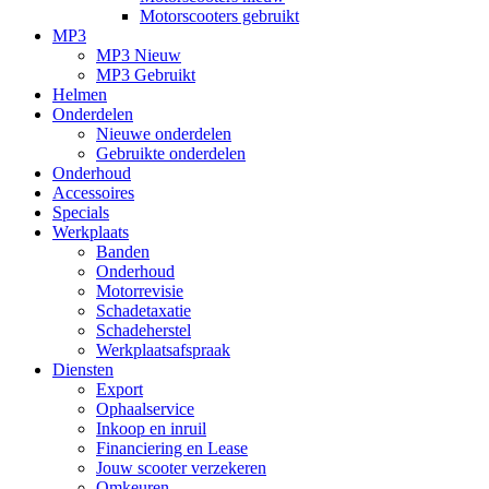
Motorscooters gebruikt
MP3
MP3 Nieuw
MP3 Gebruikt
Helmen
Onderdelen
Nieuwe onderdelen
Gebruikte onderdelen
Onderhoud
Accessoires
Specials
Werkplaats
Banden
Onderhoud
Motorrevisie
Schadetaxatie
Schadeherstel
Werkplaatsafspraak
Diensten
Export
Ophaalservice
Inkoop en inruil
Financiering en Lease
Jouw scooter verzekeren
Omkeuren