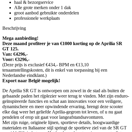
haal & bezorgservice
Alle grote merken onder 1 dak
groot aanbod gebruikte onderdelen
professionele werkplaats
Beschrijving
Mega aanbieding!
Deze maand profiteer je van €1000 korting op de Aprilia SR
GT 125.
Van: €4296,-
Voor: €3296,-
(Deze prijs is exclusief €434,- BPM en €13,10
tenaamstellingskosten, dit is enkel van toepassing bij een
Nederlandse eindklant.)
Export naar België mogelijk!
De Aprilia SR GT is ontworpen om zowel in de stad als buiten de
gebaande paden het rijplezier weer terug te vinden. Met zijn enduro-
geïnspireerde functies en schat aan innovaties voor een veiligere,
dynamischere en meer opwindende ervaring, brengt deze scooter
elke dag weer het geliefde Aprilia-gegrom tot leven, of u nu gaat
pendelen of erop uit gaat voor langeafstandsavonturen.
Met zijn ruige, originele lijnen, sportieve details, hoogwaardige
materialen en Italiaanse stijl springt de sportieve ziel van de SR GT