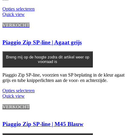
Dit
Opties selecteren
product
Quick view
heeft
meerdere
VERKOCHT
variaties.
Deze
optie
Piaggio Zip SP-line | Agaat grijs
kan
gekozen
worden
Breng mij op de hoogte zodra dit artikel weer op
voorraad is
op
de
productpagina
Piaggio Zip SP-line, voorzien van SP beplating in de kleur agaat
grijs en tube knipperlichten aan de voor- en achterzijde.
Opties selecteren
Quick view
VERKOCHT
Piaggio Zip SP-line | M45 Blauw