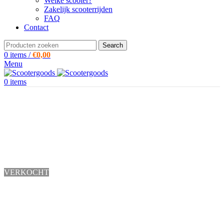
Welke scooter?
Zakelijk scooterrijden
FAQ
Contact
Search
0
items
/
€
0,00
Menu
0
items
VERKOCHT