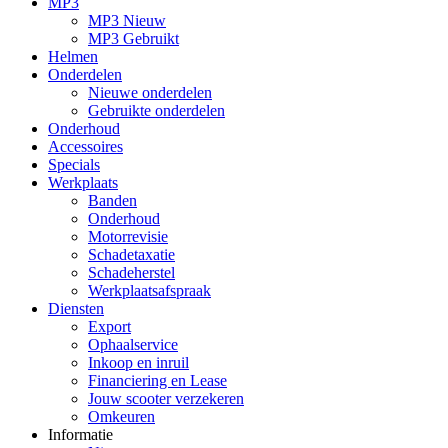
MP3
MP3 Nieuw
MP3 Gebruikt
Helmen
Onderdelen
Nieuwe onderdelen
Gebruikte onderdelen
Onderhoud
Accessoires
Specials
Werkplaats
Banden
Onderhoud
Motorrevisie
Schadetaxatie
Schadeherstel
Werkplaatsafspraak
Diensten
Export
Ophaalservice
Inkoop en inruil
Financiering en Lease
Jouw scooter verzekeren
Omkeuren
Informatie