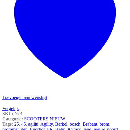
Toevoegen aan wenslijst
Vergelijk
SKU:
N/B
Categorie:
SCOOTERS NIEUW
Tags:
25
,
45
,
agiliti
,
Agility
,
Berkel
,
bosch
,
Brabant
,
brom
,
brommer
,
den
,
Enschot
,
FR
,
Helm
,
Kymco
,
lang
,
nieuw
,
noord
,