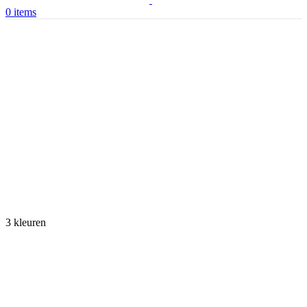
0
items
3 kleuren