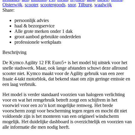
Oisterwijk
,
scooter
,
scootergoods
,
snor
,
Tilburg
,
waalwijk
Share:
persoonlijk advies
haal & bezorgservice
Alle grote merken onder 1 dak
groot aanbod gebruikte onderdelen
professionele werkplaats
Beschrijving
De Kymco Agility 12 FR Euro5+ is het model bij uitstek voor het
snelle stadswerk. Maar, ook lange afstanden schuwt deze allround
scooter niet. Kymco maakt voor de Agility gebruik van een zeer
fraaie 4-takt motorblok, dat bekend staat om zijn geringe emissie en
een laag verbruik.
Het model is verder standaard voorzien van halogeen verlichting
voor en wat het remgebruik betreft zorgt een schijfrem in het
voorwiel voor een zo’n kort mogelijke remweg. Het brede
voorscherm zorgt voor bescherming tegen regen en mocht dit niet
voldoende zijn is het monteren van een origineel windscherm
mogelijk. Het duidelijke dashboard is overzichtelijk en voorzien van
alle informatie die men nodig heeft.