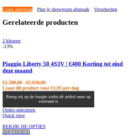
Lease aanvraag
Plan je showroom afspraak
Verzekering
Gerelateerde producten
2 kleuren
-13%
Piaggio Liberty 50 4S3V | €400 Korting tot eind
deze maand
Prijsklasse:
€
2.580,00
-
€
2.830,00
€2.580,00
Lease dit product voor
€
1,95
per dag
tot
Breng mij op de hoogte zodra dit artikel weer op
€2.830,00
voorraad is
Dit
Opties selecteren
product
Quick view
heeft
meerdere
BEKIJK DE OPTIES
variaties.
VERKOCHT