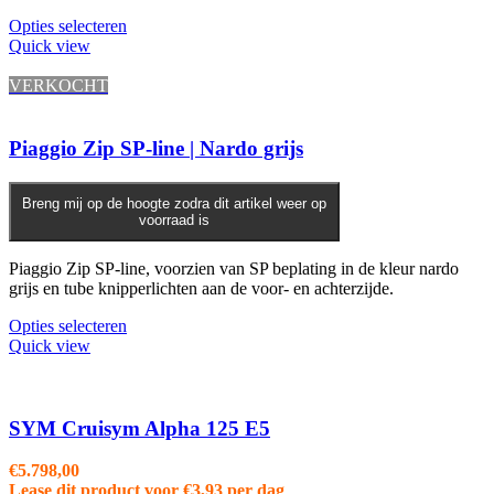
Opties selecteren
Quick view
VERKOCHT
Piaggio Zip SP-line | Nardo grijs
Breng mij op de hoogte zodra dit artikel weer op
voorraad is
Piaggio Zip SP-line, voorzien van SP beplating in de kleur nardo
grijs en tube knipperlichten aan de voor- en achterzijde.
Opties selecteren
Quick view
SYM Cruisym Alpha 125 E5
€
5.798,00
Lease dit product voor
€
3,93
per dag