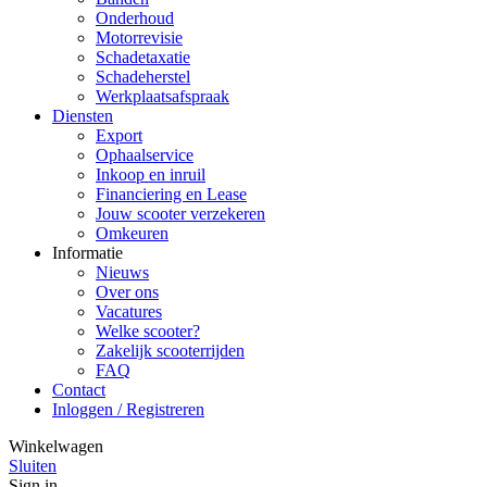
Onderhoud
Motorrevisie
Schadetaxatie
Schadeherstel
Werkplaatsafspraak
Diensten
Export
Ophaalservice
Inkoop en inruil
Financiering en Lease
Jouw scooter verzekeren
Omkeuren
Informatie
Nieuws
Over ons
Vacatures
Welke scooter?
Zakelijk scooterrijden
FAQ
Contact
Inloggen / Registreren
Winkelwagen
Sluiten
Sign in