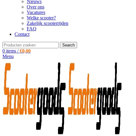
Nieuws
Over ons
Vacatures
Welke scooter?
Zakelijk scooterrijden
FAQ
Contact
Search
0
items
/
€
0,00
Menu