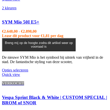
heeft
meerdere
2 kleuren
variaties.
Deze
optie
SYM Mio 50I E5+
kan
gekozen
Prijsklasse:
€
2.648,00
-
€
2.898,00
worden
€2.648,00
Lease dit product voor
€
1,81
per dag
op
tot
de
Breng mij op de hoogte zodra dit artikel weer op
€2.898,00
voorraad is
productpagina
De nieuwe SYM Mio is het symbool bij uitstek van vrijheid in de
stad. De fantastische styling van deze scooter,
Dit
Opties selecteren
product
Quick view
heeft
meerdere
VERKOCHT
variaties.
Deze
optie
Vespa Sprint Black & White | CUSTOM SPECIAL |
kan
BROM of SNOR
gekozen
worden