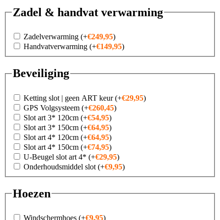
Zadel & handvat verwarming
Zadelverwarming
(+
€
249,95
)
Handvatverwarming
(+
€
149,95
)
Beveiliging
Ketting slot | geen ART keur
(+
€
29,95
)
GPS Volgsysteem
(+
€
260,45
)
Slot art 3* 120cm
(+
€
54,95
)
Slot art 3* 150cm
(+
€
64,95
)
Slot art 4* 120cm
(+
€
64,95
)
Slot art 4* 150cm
(+
€
74,95
)
U-Beugel slot art 4*
(+
€
29,95
)
Onderhoudsmiddel slot
(+
€
9,95
)
Hoezen
Windschermhoes
(+
€
9,95
)