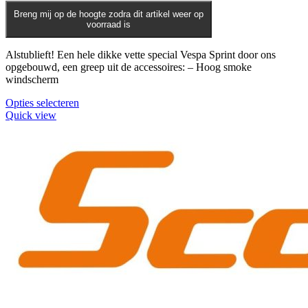
op
Breng mij op de hoogte zodra dit artikel weer op
de
voorraad is
productpagina
Alstublieft! Een hele dikke vette special Vespa Sprint door ons
opgebouwd, een greep uit de accessoires: – Hoog smoke
windscherm
Opties selecteren
Quick view