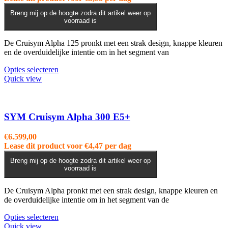
Breng mij op de hoogte zodra dit artikel weer op
voorraad is
De Cruisym Alpha 125 pronkt met een strak design, knappe kleuren
en de overduidelijke intentie om in het segment van
Dit
Opties selecteren
product
Quick view
heeft
meerdere
variaties.
Deze
SYM Cruisym Alpha 300 E5+
optie
kan
€
6.599,00
gekozen
Lease dit product voor
€
4,47
per dag
worden
op
Breng mij op de hoogte zodra dit artikel weer op
voorraad is
de
productpagina
De Cruisym Alpha pronkt met een strak design, knappe kleuren en
de overduidelijke intentie om in het segment van de
Dit
Opties selecteren
product
Quick view