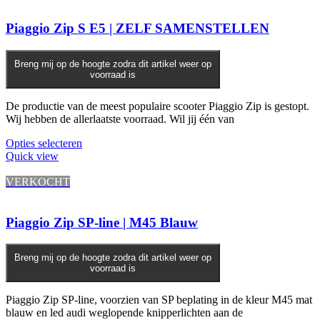
Deze
optie
kan
Piaggio Zip S E5 | ZELF SAMENSTELLEN
gekozen
worden
op
Breng mij op de hoogte zodra dit artikel weer op
voorraad is
de
productpagina
De productie van de meest populaire scooter Piaggio Zip is gestopt.
Wij hebben de allerlaatste voorraad. Wil jij één van
Opties selecteren
Quick view
VERKOCHT
Piaggio Zip SP-line | M45 Blauw
Breng mij op de hoogte zodra dit artikel weer op
voorraad is
Piaggio Zip SP-line, voorzien van SP beplating in de kleur M45 mat
blauw en led audi weglopende knipperlichten aan de