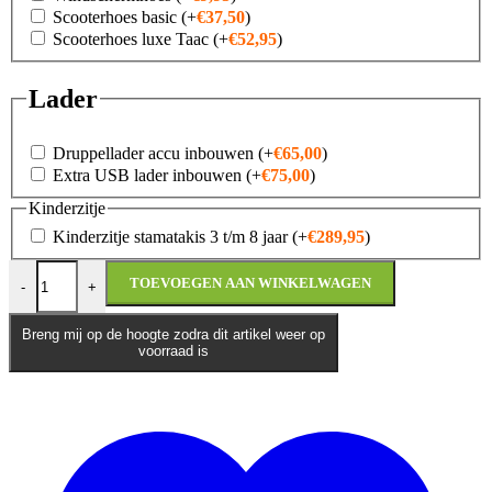
Scooterhoes basic
(+
€
37,50
)
Scooterhoes luxe Taac
(+
€
52,95
)
Lader
Druppellader accu inbouwen
(+
€
65,00
)
Extra USB lader inbouwen
(+
€
75,00
)
Kinderzitje
Kinderzitje stamatakis 3 t/m 8 jaar
(+
€
289,95
)
Kymco Agility FR Lang E5+ aantal
TOEVOEGEN AAN WINKELWAGEN
-
+
Breng mij op de hoogte zodra dit artikel weer op
voorraad is