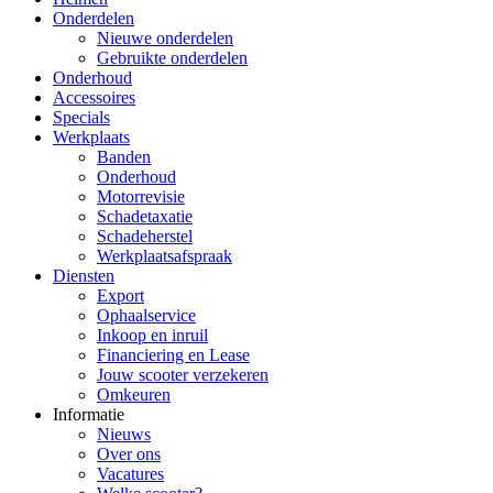
Onderdelen
Nieuwe onderdelen
Gebruikte onderdelen
Onderhoud
Accessoires
Specials
Werkplaats
Banden
Onderhoud
Motorrevisie
Schadetaxatie
Schadeherstel
Werkplaatsafspraak
Diensten
Export
Ophaalservice
Inkoop en inruil
Financiering en Lease
Jouw scooter verzekeren
Omkeuren
Informatie
Nieuws
Over ons
Vacatures