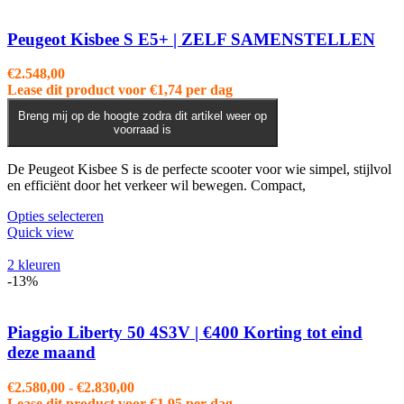
variaties.
Deze
optie
Peugeot Kisbee S E5+ | ZELF SAMENSTELLEN
kan
gekozen
€
2.548,00
worden
Lease dit product voor
€
1,74
per dag
op
de
Breng mij op de hoogte zodra dit artikel weer op
voorraad is
productpagina
De Peugeot Kisbee S is de perfecte scooter voor wie simpel, stijlvol
en efficiënt door het verkeer wil bewegen. Compact,
Dit
Opties selecteren
product
Quick view
heeft
meerdere
2 kleuren
variaties.
-13%
Deze
optie
kan
Piaggio Liberty 50 4S3V | €400 Korting tot eind
gekozen
deze maand
worden
op
Prijsklasse:
€
2.580,00
-
€
2.830,00
de
€2.580,00
Lease dit product voor
€
1,95
per dag