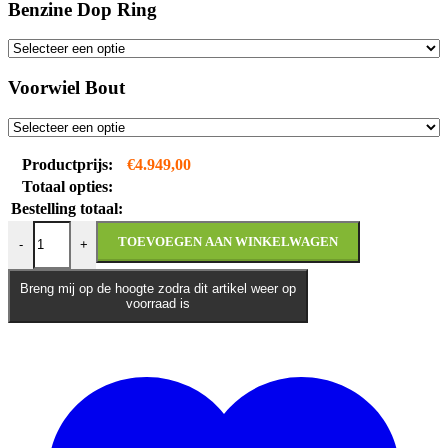
Benzine Dop Ring
Voorwiel Bout
Productprijs:
€
4.949,00
Totaal opties:
Bestelling totaal:
Italjet Dragster 200 | LAATSTE EXEMPLAREN! aantal
TOEVOEGEN AAN WINKELWAGEN
-
+
Breng mij op de hoogte zodra dit artikel weer op
voorraad is