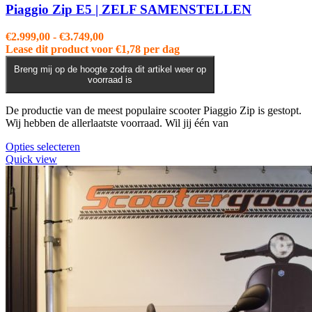
optie
Piaggio Zip E5 | ZELF SAMENSTELLEN
kan
gekozen
Prijsklasse:
€
2.999,00
-
€
3.749,00
worden
€2.999,00
Lease dit product voor
€
1,78
per dag
op
tot
de
Breng mij op de hoogte zodra dit artikel weer op
€3.749,00
voorraad is
productpagina
De productie van de meest populaire scooter Piaggio Zip is gestopt.
Wij hebben de allerlaatste voorraad. Wil jij één van
Dit
Opties selecteren
product
Quick view
heeft
meerdere
variaties.
Deze
optie
kan
gekozen
worden
op
de
productpagina