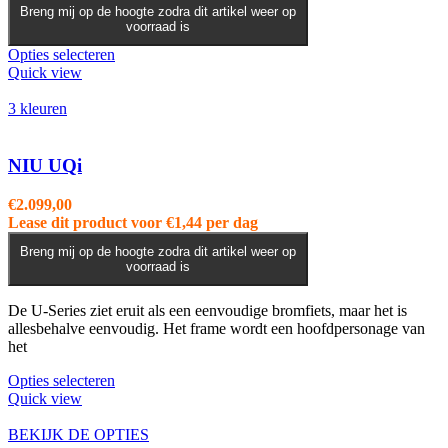
Breng mij op de hoogte zodra dit artikel weer op
voorraad is
Dit
Opties selecteren
product
Quick view
heeft
meerdere
3 kleuren
variaties.
Deze
optie
NIU UQi
kan
gekozen
€
2.099,00
worden
Lease dit product voor
€
1,44
per dag
op
de
Breng mij op de hoogte zodra dit artikel weer op
voorraad is
productpagina
De U-Series ziet eruit als een eenvoudige bromfiets, maar het is
allesbehalve eenvoudig. Het frame wordt een hoofdpersonage van
het
Dit
Opties selecteren
product
Quick view
heeft
meerdere
BEKIJK DE OPTIES