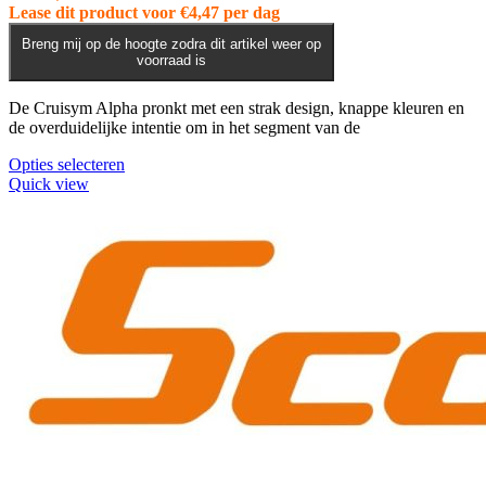
Lease dit product voor
€
4,47
per dag
Breng mij op de hoogte zodra dit artikel weer op
voorraad is
De Cruisym Alpha pronkt met een strak design, knappe kleuren en
de overduidelijke intentie om in het segment van de
Dit
Opties selecteren
product
Quick view
heeft
meerdere
variaties.
Deze
optie
kan
gekozen
worden
op
de
productpagina