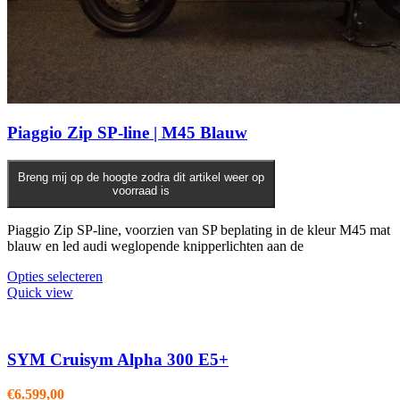
Piaggio Zip SP-line | M45 Blauw
Breng mij op de hoogte zodra dit artikel weer op
voorraad is
Piaggio Zip SP-line, voorzien van SP beplating in de kleur M45 mat
blauw en led audi weglopende knipperlichten aan de
Opties selecteren
Quick view
SYM Cruisym Alpha 300 E5+
€
6.599,00