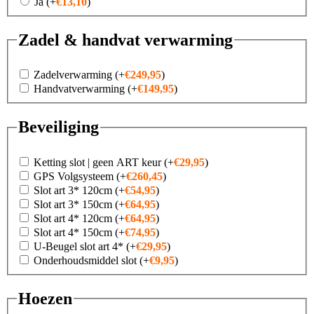
Ja
(+
€
13,10
)
Zadel & handvat verwarming
Zadelverwarming
(+
€
249,95
)
Handvatverwarming
(+
€
149,95
)
Beveiliging
Ketting slot | geen ART keur
(+
€
29,95
)
GPS Volgsysteem
(+
€
260,45
)
Slot art 3* 120cm
(+
€
54,95
)
Slot art 3* 150cm
(+
€
64,95
)
Slot art 4* 120cm
(+
€
64,95
)
Slot art 4* 150cm
(+
€
74,95
)
U-Beugel slot art 4*
(+
€
29,95
)
Onderhoudsmiddel slot
(+
€
9,95
)
Hoezen