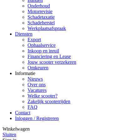
Banden
Onderhoud
Motorrevisie
Schadetaxatie
Schadeherstel
Werkplaatsafspraak
Diensten
Export
Ophaalservice
Inkoop en inruil
Financiering en Lease
Jouw scooter verzekeren
Omkeuren
Informatie
Nieuws
Over ons
Vacatures
Welke scooter?
Zakelijk scooterrijden
FAQ
Contact
Inloggen / Registreren
Winkelwagen
Sluiten