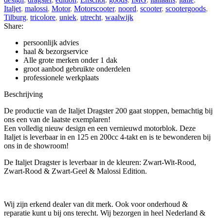
Italjet
,
malossi
,
Motor
,
Motorscooter
,
noord
,
scooter
,
scootergoods
,
Tilburg
,
tricolore
,
uniek
,
utrecht
,
waalwijk
Share:
persoonlijk advies
haal & bezorgservice
Alle grote merken onder 1 dak
groot aanbod gebruikte onderdelen
professionele werkplaats
Beschrijving
De productie van de Italjet Dragster 200 gaat stoppen, bemachtig bij
ons een van de laatste exemplaren!
Een volledig nieuw design en een vernieuwd motorblok. Deze
Italjet is leverbaar in en 125 en 200cc 4-takt en is te bewonderen bij
ons in de showroom!
De Italjet Dragster is leverbaar in de kleuren: Zwart-Wit-Rood,
Zwart-Rood & Zwart-Geel & Malossi Edition.
Wij zijn erkend dealer van dit merk. Ook voor onderhoud &
reparatie kunt u bij ons terecht. Wij bezorgen in heel Nederland &