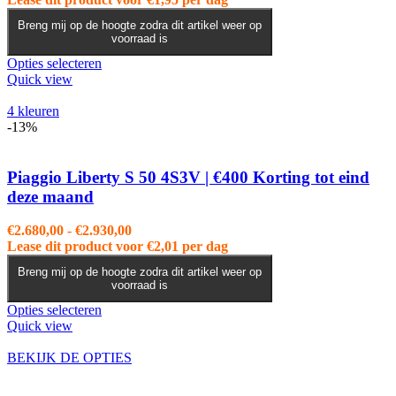
productpagina
tot
Breng mij op de hoogte zodra dit artikel weer op
€2.830,00
voorraad is
Dit
Opties selecteren
product
Quick view
heeft
meerdere
4 kleuren
variaties.
-13%
Deze
optie
kan
Piaggio Liberty S 50 4S3V | €400 Korting tot eind
gekozen
deze maand
worden
op
Prijsklasse:
€
2.680,00
-
€
2.930,00
de
€2.680,00
Lease dit product voor
€
2,01
per dag
productpagina
tot
Breng mij op de hoogte zodra dit artikel weer op
€2.930,00
voorraad is
Dit
Opties selecteren
product
Quick view
heeft
meerdere
BEKIJK DE OPTIES
variaties.
Deze