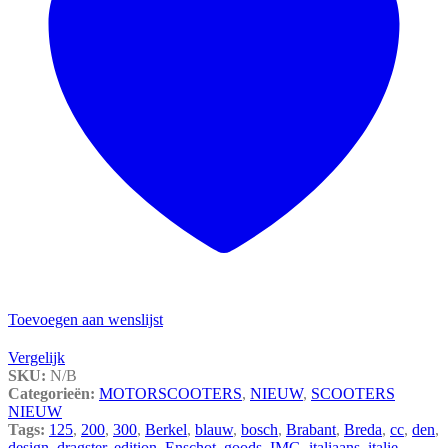
Toevoegen aan wenslijst
Vergelijk
SKU:
N/B
Categorieën:
MOTORSCOOTERS
,
NIEUW
,
SCOOTERS
NIEUW
Tags:
125
,
200
,
300
,
Berkel
,
blauw
,
bosch
,
Brabant
,
Breda
,
cc
,
den
,
design
,
dragster
,
edition
,
Enschot
,
goods
,
IMG
,
italiaans
,
italie
,