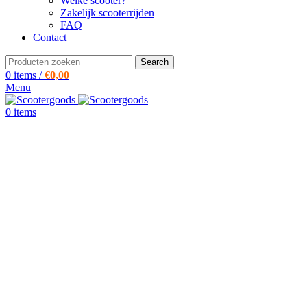
Welke scooter?
Zakelijk scooterrijden
FAQ
Contact
Search
0
items
/
€
0,00
Menu
0
items