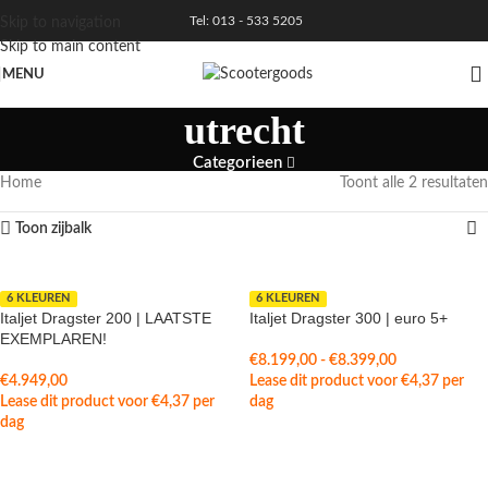
Tel: 013 - 533 5205
Skip to navigation
Skip to main content
MENU
utrecht
Categorieen
Home
Toont alle 2 resultaten
Toon zijbalk
6 KLEUREN
6 KLEUREN
Italjet Dragster 200 | LAATSTE
Italjet Dragster 300 | euro 5+
EXEMPLAREN!
€
8.199,00
-
€
8.399,00
€
4.949,00
Lease dit product voor
€
4,37
per
Lease dit product voor
€
4,37
per
dag
dag