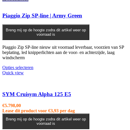
variaties.
Deze
optie
Piaggio Zip SP-line | Army Green
kan
gekozen
worden
Breng mij op de hoogte zodra dit artikel weer op
voorraad is
op
de
productpagina
Piaggio Zip SP-line nieuw uit voorraad leverbaar, voorzien van SP
beplating, led knipperlichten aan de voor- en achterzijde, laag
windscherm
Opties selecteren
Quick view
SYM Cruisym Alpha 125 E5
€
5.798,00
Lease dit product voor
€
3,93
per dag
Breng mij op de hoogte zodra dit artikel weer op
voorraad is