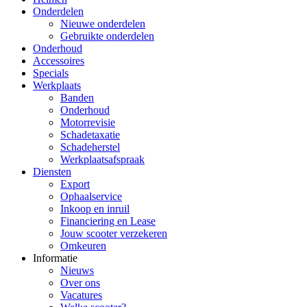
Onderdelen
Nieuwe onderdelen
Gebruikte onderdelen
Onderhoud
Accessoires
Specials
Werkplaats
Banden
Onderhoud
Motorrevisie
Schadetaxatie
Schadeherstel
Werkplaatsafspraak
Diensten
Export
Ophaalservice
Inkoop en inruil
Financiering en Lease
Jouw scooter verzekeren
Omkeuren
Informatie
Nieuws
Over ons
Vacatures