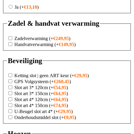
Ja
(+
€
13,10
)
Zadel & handvat verwarming
Zadelverwarming
(+
€
249,95
)
Handvatverwarming
(+
€
149,95
)
Beveiliging
Ketting slot | geen ART keur
(+
€
29,95
)
GPS Volgsysteem
(+
€
260,45
)
Slot art 3* 120cm
(+
€
54,95
)
Slot art 3* 150cm
(+
€
64,95
)
Slot art 4* 120cm
(+
€
64,95
)
Slot art 4* 150cm
(+
€
74,95
)
U-Beugel slot art 4*
(+
€
29,95
)
Onderhoudsmiddel slot
(+
€
9,95
)
Hoezen