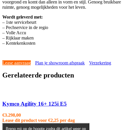
voorgrond en komt dan alleen in vorm en stijl. Genoeg bruikbare
ruimte, genoeg mogelijkheden voor het leven.
Wordt geleverd met:
– 1ste servicebeurt
– Pechservice in de regio
– Volle Accu
– Rijklaar maken
– Kentekenkosten
Lease aanvraag
Plan je showroom afspraak
Verzekering
Gerelateerde producten
Kymco Agility 16+ 125i E5
€
3.298,00
Lease dit product voor
€
2,25
per dag
Breng mij op de hoogte zodra dit artikel weer op