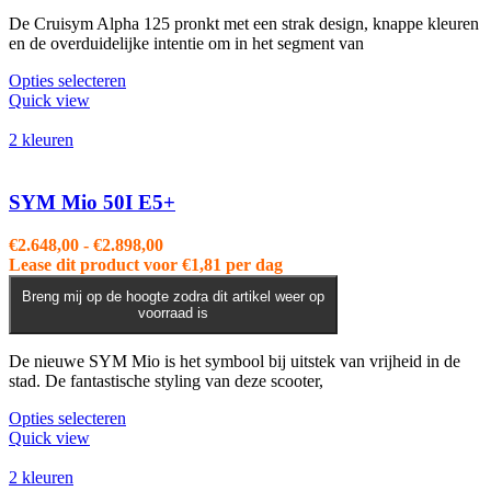
De Cruisym Alpha 125 pronkt met een strak design, knappe kleuren
en de overduidelijke intentie om in het segment van
Dit
Opties selecteren
product
Quick view
heeft
meerdere
2 kleuren
variaties.
Deze
optie
SYM Mio 50I E5+
kan
gekozen
Prijsklasse:
€
2.648,00
-
€
2.898,00
worden
€2.648,00
Lease dit product voor
€
1,81
per dag
op
tot
de
Breng mij op de hoogte zodra dit artikel weer op
€2.898,00
voorraad is
productpagina
De nieuwe SYM Mio is het symbool bij uitstek van vrijheid in de
stad. De fantastische styling van deze scooter,
Dit
Opties selecteren
product
Quick view
heeft
meerdere
2 kleuren