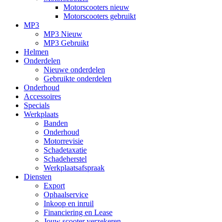
Motorscooters nieuw
Motorscooters gebruikt
MP3
MP3 Nieuw
MP3 Gebruikt
Helmen
Onderdelen
Nieuwe onderdelen
Gebruikte onderdelen
Onderhoud
Accessoires
Specials
Werkplaats
Banden
Onderhoud
Motorrevisie
Schadetaxatie
Schadeherstel
Werkplaatsafspraak
Diensten
Export
Ophaalservice
Inkoop en inruil
Financiering en Lease
Jouw scooter verzekeren