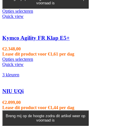
voorraad is
Dit
Opties selecteren
product
Quick view
heeft
meerdere
variaties.
Deze
Kymco Agility FR Klap E5+
optie
kan
€
2.348,00
gekozen
Lease dit product voor
€
1,61
per dag
worden
Opties selecteren
op
Quick view
de
productpagina
3 kleuren
NIU UQi
€
2.099,00
Lease dit product voor
€
1,44
per dag
Breng mij op de hoogte zodra dit artikel weer op
voorraad is