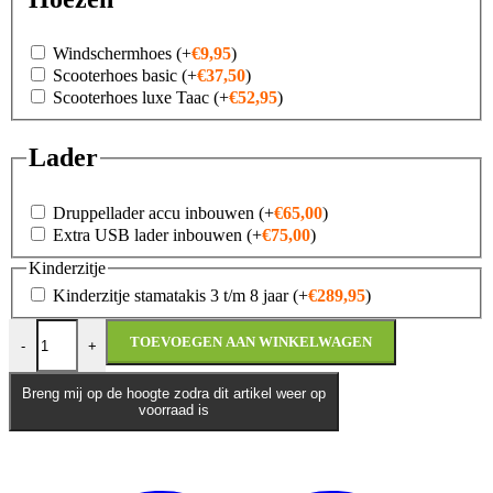
Windschermhoes
(+
€
9,95
)
Scooterhoes basic
(+
€
37,50
)
Scooterhoes luxe Taac
(+
€
52,95
)
Lader
Druppellader accu inbouwen
(+
€
65,00
)
Extra USB lader inbouwen
(+
€
75,00
)
Kinderzitje
Kinderzitje stamatakis 3 t/m 8 jaar
(+
€
289,95
)
NIU UQi GT aantal
TOEVOEGEN AAN WINKELWAGEN
-
+
Breng mij op de hoogte zodra dit artikel weer op
voorraad is