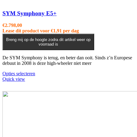
variaties.
Deze
optie
SYM Symphony E5+
kan
gekozen
€
2.798,00
worden
Lease dit product voor
€
1,91
per dag
op
de
Breng mij op de hoogte zodra dit artikel weer op
voorraad is
productpagina
De SYM Symphony is terug, en beter dan ooit. Sinds z’n Europese
debuut in 2008 is deze high-wheeler niet meer
Dit
Opties selecteren
product
Quick view
heeft
meerdere
variaties.
Deze
optie
kan
gekozen
worden
op
de