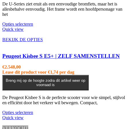
De U-Series ziet eruit als een eenvoudige bromfiets, maar het is
allesbehalve eenvoudig. Het frame wordt een hoofdpersonage van
het
Dit
Opties selecteren
product
Quick view
heeft
meerdere
BEKIJK DE OPTIES
variaties.
Deze
optie
Peugeot Kisbee S E5+ | ZELF SAMENSTELLEN
kan
gekozen
€
2.548,00
worden
Lease dit product voor
€
1,74
per dag
op
de
Breng mij op de hoogte zodra dit artikel weer op
voorraad is
productpagina
De Peugeot Kisbee S is de perfecte scooter voor wie simpel, stijlvol
en efficiënt door het verkeer wil bewegen. Compact,
Dit
Opties selecteren
product
Quick view
heeft
meerdere
VERKOCHT