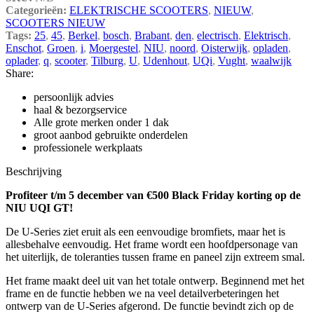
Categorieën:
ELEKTRISCHE SCOOTERS
,
NIEUW
,
SCOOTERS NIEUW
Tags:
25
,
45
,
Berkel
,
bosch
,
Brabant
,
den
,
electrisch
,
Elektrisch
,
Enschot
,
Groen
,
i
,
Moergestel
,
NIU
,
noord
,
Oisterwijk
,
opladen
,
oplader
,
q
,
scooter
,
Tilburg
,
U
,
Udenhout
,
UQi
,
Vught
,
waalwijk
Share:
persoonlijk advies
haal & bezorgservice
Alle grote merken onder 1 dak
groot aanbod gebruikte onderdelen
professionele werkplaats
Beschrijving
Profiteer t/m 5 december van €500 Black Friday korting op de
NIU UQI GT!
De U-Series ziet eruit als een eenvoudige bromfiets, maar het is
allesbehalve eenvoudig. Het frame wordt een hoofdpersonage van
het uiterlijk, de toleranties tussen frame en paneel zijn extreem smal.
Het frame maakt deel uit van het totale ontwerp. Beginnend met het
frame en de functie hebben we na veel detailverbeteringen het
ontwerp van de U-Series afgerond. De functie bevindt zich op de