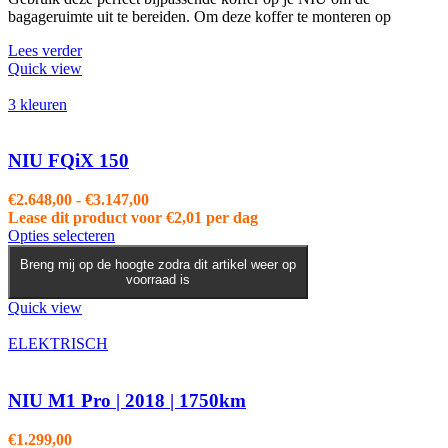
bagageruimte uit te bereiden. Om deze koffer te monteren op
Lees verder
Quick view
3 kleuren
NIU FQiX 150
Prijsklasse:
€
2.648,00
-
€
3.147,00
€2.648,00
Lease dit product voor
€
2,01
per dag
Dit
tot
Opties selecteren
product
€3.147,00
Breng mij op de hoogte zodra dit artikel weer op
heeft
voorraad is
meerdere
variaties.
Quick view
Deze
optie
ELEKTRISCH
kan
gekozen
worden
NIU M1 Pro | 2018 | 1750km
op
de
€
1.299,00