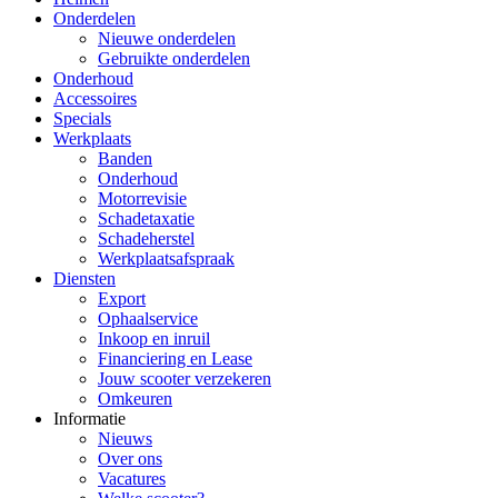
Onderdelen
Nieuwe onderdelen
Gebruikte onderdelen
Onderhoud
Accessoires
Specials
Werkplaats
Banden
Onderhoud
Motorrevisie
Schadetaxatie
Schadeherstel
Werkplaatsafspraak
Diensten
Export
Ophaalservice
Inkoop en inruil
Financiering en Lease
Jouw scooter verzekeren
Omkeuren
Informatie
Nieuws
Over ons
Vacatures