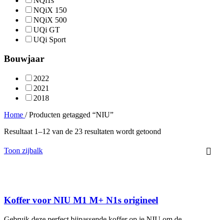
NQi1s
NQiX 150
NQiX 500
UQi GT
UQi Sport
Bouwjaar
2022
2021
2018
Home
/
Producten getagged “NIU”
Resultaat 1–12 van de 23 resultaten wordt getoond
Toon zijbalk
Koffer voor NIU M1 M+ N1s origineel
Gebruik deze perfect bijpassende koffer op je NIU om de