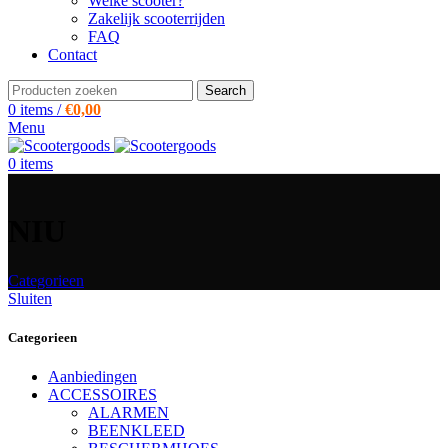
Welke scooter?
Zakelijk scooterrijden
FAQ
Contact
Search
0
items
/
€
0,00
Menu
0
items
NIU
Categorieen
Sluiten
Categorieen
Aanbiedingen
ACCESSOIRES
ALARMEN
BEENKLEED