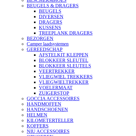
BESCHERMHOES
BEUGELS & DRAGERS
BEUGELS
DIVERSEN
DRAGERS
KUSSENS
TREEPLANK DRAGERS
BEZORGEN
Camper laadsystemen
GEREEDSCHAP
AFSTELKIT KLEPPEN
BLOKKEER SLEUTEL
BLOKKEER SLEUTELS
VEERTREKKER
VLIEGWIEL TREKKERS
VLIEGWIELTREKKER
VOELERMAAT
ZUIGERSTOP
GOCCIA ACCESSOIRES
HANDMOFFEN
HANDSCHOENEN
HELMEN
KILOMETERTELLER
KOFFERS
NIU ACCESSOIRES