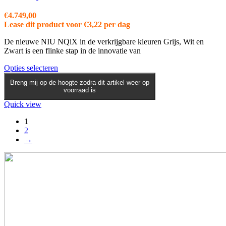
op
de
€
4.749,00
productpagina
Lease dit product voor
€
3,22
per dag
De nieuwe NIU NQiX in de verkrijgbare kleuren Grijs, Wit en
Zwart is een flinke stap in de innovatie van
Dit
Opties selecteren
product
Breng mij op de hoogte zodra dit artikel weer op
heeft
voorraad is
meerdere
variaties.
Quick view
Deze
1
optie
2
kan
→
gekozen
worden
op
de
productpagina