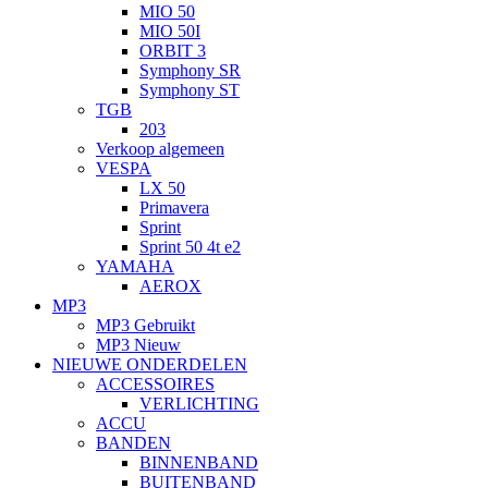
MIO 50
MIO 50I
ORBIT 3
Symphony SR
Symphony ST
TGB
203
Verkoop algemeen
VESPA
LX 50
Primavera
Sprint
Sprint 50 4t e2
YAMAHA
AEROX
MP3
MP3 Gebruikt
MP3 Nieuw
NIEUWE ONDERDELEN
ACCESSOIRES
VERLICHTING
ACCU
BANDEN
BINNENBAND
BUITENBAND