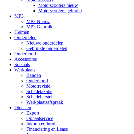
Motorscooters nieuw
Motorscooters gebruikt
MP3
MP3 Nieuw
MP3 Gebruikt
Helmen
Onderdelen
Nieuwe onderdelen
Gebruikte onderdelen
Onderhoud
Accessoires
Specials
Werkplaats
Banden
Onderhoud
Motorrevisie
Schadetaxatie
Schadeherstel
Werkplaatsafspraak
Diensten
Export
Ophaalservice
Inkoop en inruil
Financiering en Lease