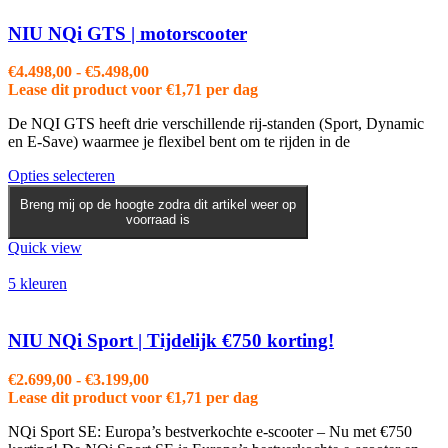
NIU NQi GTS | motorscooter
Prijsklasse:
€
4.498,00
-
€
5.498,00
€4.498,00
Lease dit product voor
€
1,71
per dag
tot
De NQI GTS heeft drie verschillende rij-standen (Sport, Dynamic
€5.498,00
en E-Save) waarmee je flexibel bent om te rijden in de
Dit
Opties selecteren
product
Breng mij op de hoogte zodra dit artikel weer op
heeft
voorraad is
meerdere
variaties.
Quick view
Deze
optie
5 kleuren
kan
gekozen
worden
NIU NQi Sport | Tijdelijk €750 korting!
op
de
Prijsklasse:
€
2.699,00
-
€
3.199,00
productpagina
€2.699,00
Lease dit product voor
€
1,71
per dag
tot
NQi Sport SE: Europa’s bestverkochte e-scooter – Nu met €750
€3.199,00