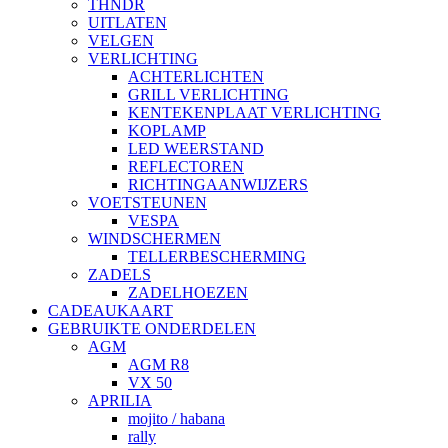
THNDR
UITLATEN
VELGEN
VERLICHTING
ACHTERLICHTEN
GRILL VERLICHTING
KENTEKENPLAAT VERLICHTING
KOPLAMP
LED WEERSTAND
REFLECTOREN
RICHTINGAANWIJZERS
VOETSTEUNEN
VESPA
WINDSCHERMEN
TELLERBESCHERMING
ZADELS
ZADELHOEZEN
CADEAUKAART
GEBRUIKTE ONDERDELEN
AGM
AGM R8
VX 50
APRILIA
mojito / habana
rally