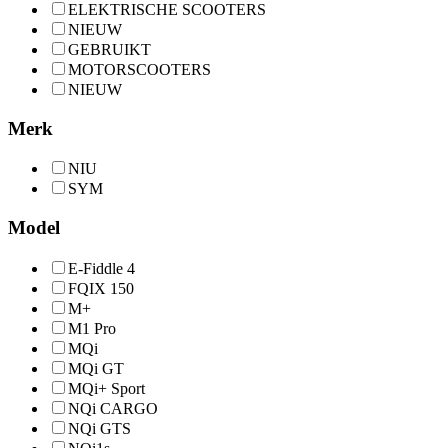
ELEKTRISCHE SCOOTERS
NIEUW
GEBRUIKT
MOTORSCOOTERS
NIEUW
Merk
NIU
SYM
Model
E-Fiddle 4
FQIX 150
M+
M1 Pro
MQi
MQi GT
MQi+ Sport
NQi CARGO
NQi GTS