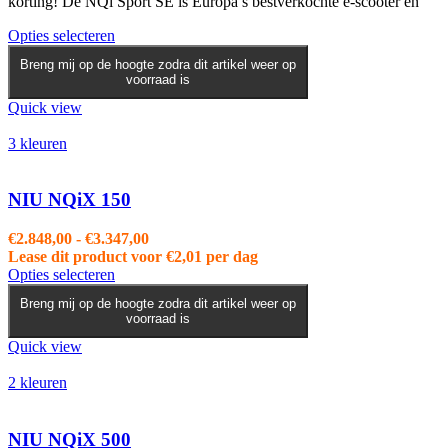
korting! De NQi Sport SE is Europa’s bestverkochte e-scooter en
Dit
Opties selecteren
product
Breng mij op de hoogte zodra dit artikel weer op
heeft
voorraad is
meerdere
variaties.
Quick view
Deze
optie
3 kleuren
kan
gekozen
worden
NIU NQiX 150
op
de
Prijsklasse:
€
2.848,00
-
€
3.347,00
productpagina
€2.848,00
Lease dit product voor
€
2,01
per dag
Dit
tot
Opties selecteren
product
€3.347,00
Breng mij op de hoogte zodra dit artikel weer op
heeft
voorraad is
meerdere
variaties.
Quick view
Deze
optie
2 kleuren
kan
gekozen
worden
NIU NQiX 500