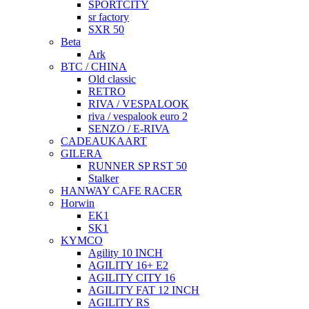
SPORTCITY
sr factory
SXR 50
Beta
Ark
BTC / CHINA
Old classic
RETRO
RIVA / VESPALOOK
riva / vespalook euro 2
SENZO / E-RIVA
CADEAUKAART
GILERA
RUNNER SP RST 50
Stalker
HANWAY CAFE RACER
Horwin
EK1
SK1
KYMCO
Agility 10 INCH
AGILITY 16+ E2
AGILITY CITY 16
AGILITY FAT 12 INCH
AGILITY RS