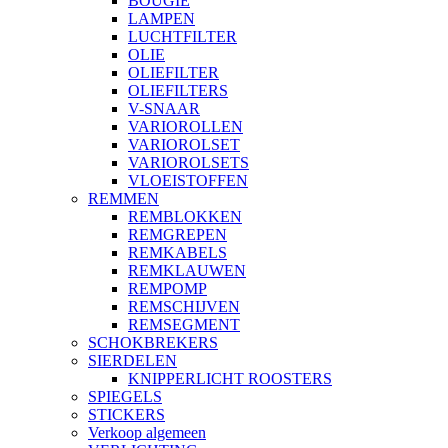
BOUGIE
LAMPEN
LUCHTFILTER
OLIE
OLIEFILTER
OLIEFILTERS
V-SNAAR
VARIOROLLEN
VARIOROLSET
VARIOROLSETS
VLOEISTOFFEN
REMMEN
REMBLOKKEN
REMGREPEN
REMKABELS
REMKLAUWEN
REMPOMP
REMSCHIJVEN
REMSEGMENT
SCHOKBREKERS
SIERDELEN
KNIPPERLICHT ROOSTERS
SPIEGELS
STICKERS
Verkoop algemeen