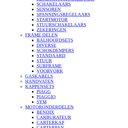
SCHAKELAARS
SENSOREN
SPANNINGSREGELAARS
STARTMOTOR
STUURSCHAKELAARS
ZEKERINGEN
FRAME DELEN
BALHOOFDSETS
DIVERSE
SCHOKDEMPERS
STANDAARD
STUUR
SUBFRAME
VOORVORK
GASKABELS
HANDVATEN
KAPPENSETS
PIAGG
PIAGGIO
SYM
MOTORONDERDELEN
BENDIX
CARBURATEUR
CARTERKAP
CARTERPAN