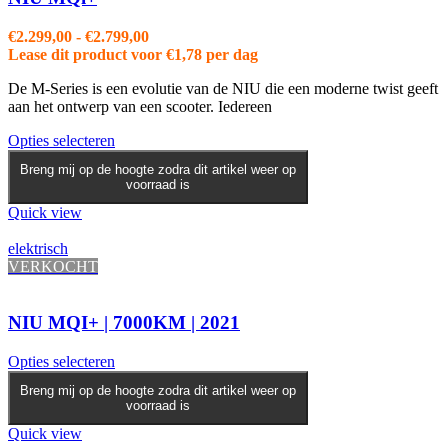
op
de
Prijsklasse:
€
2.299,00
-
€
2.799,00
productpagina
€2.299,00
Lease dit product voor
€
1,78
per dag
tot
De M-Series is een evolutie van de NIU die een moderne twist geeft
€2.799,00
aan het ontwerp van een scooter. Iedereen
Dit
Opties selecteren
product
Breng mij op de hoogte zodra dit artikel weer op
heeft
voorraad is
meerdere
variaties.
Quick view
Deze
optie
elektrisch
kan
VERKOCHT
gekozen
worden
op
NIU MQI+ | 7000KM | 2021
de
productpagina
Opties selecteren
Breng mij op de hoogte zodra dit artikel weer op
voorraad is
Quick view