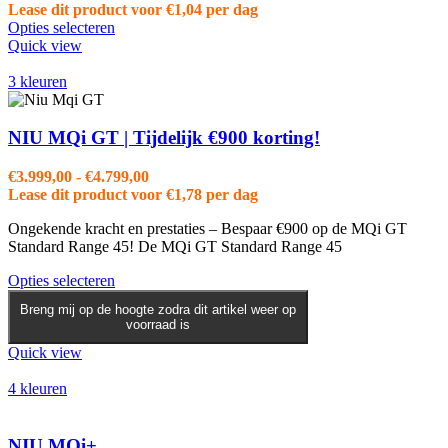
productpagina
Lease dit product voor
€
1,04
per dag
Opties selecteren
Quick view
3 kleuren
NIU MQi GT | Tijdelijk €900 korting!
Prijsklasse:
€
3.999,00
-
€
4.799,00
€3.999,00
Lease dit product voor
€
1,78
per dag
tot
Ongekende kracht en prestaties – Bespaar €900 op de MQi GT
€4.799,00
Standard Range 45! De MQi GT Standard Range 45
Dit
Opties selecteren
product
Breng mij op de hoogte zodra dit artikel weer op
heeft
voorraad is
meerdere
variaties.
Quick view
Deze
optie
4 kleuren
kan
gekozen
worden
NIU MQi+