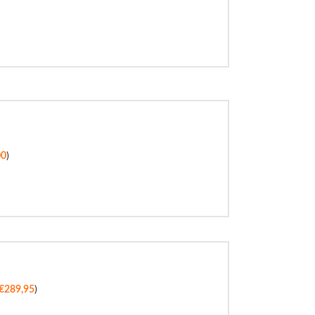
00
)
€
289,95
)