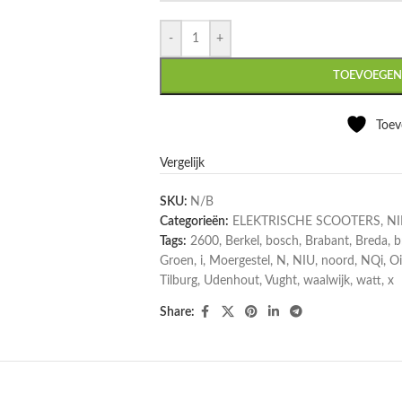
-
+
TOEVOEGEN
Toev
Vergelijk
SKU:
N/B
Categorieën:
ELEKTRISCHE SCOOTERS
,
N
Tags:
2600
,
Berkel
,
bosch
,
Brabant
,
Breda
,
b
Groen
,
i
,
Moergestel
,
N
,
NIU
,
noord
,
NQi
,
Oi
Tilburg
,
Udenhout
,
Vught
,
waalwijk
,
watt
,
x
Share: