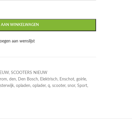
 AAN WINKELWAGEN
oegen aan wenslijst
IEUW
,
SCOOTERS NIEUW
rom
,
den
,
Den Bosch
,
Elektrisch
,
Enschot
,
goirle
,
sterwijk
,
opladen
,
oplader
,
q
,
scooter
,
snor
,
Sport
,