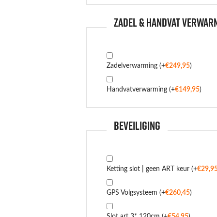
Zadel & handvat verwar
Zadelverwarming
(+
€
249,95
)
Handvatverwarming
(+
€
149,95
)
Beveiliging
Ketting slot | geen ART keur
(+
€
29,9
GPS Volgsysteem
(+
€
260,45
)
Slot art 3* 120cm
(+
€
54,95
)