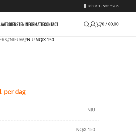
Tel: 013 - 533 5205
LAATS
DIENSTEN
INFORMATIE
CONTACT
0
/
€
0,00
ERS
/
NIEUW
/
NIU NQiX 150
1
per dag
NIU
NQiX 150