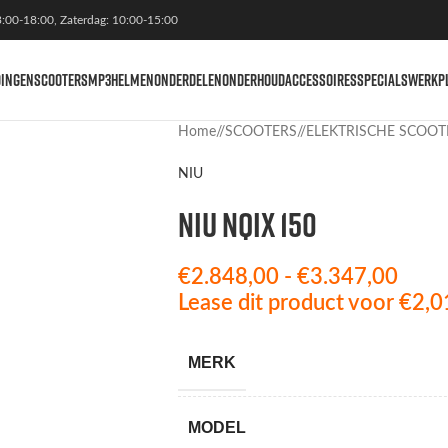
3:00-18:00, Zaterdag: 10:00-15:00
DINGEN
SCOOTERS
MP3
HELMEN
ONDERDELEN
ONDERHOUD
ACCESSOIRES
SPECIALS
WERKP
Home
/
SCOOTERS
/
ELEKTRISCHE SCOOT
NIU
NIU NQiX 150
€
2.848,00
-
€
3.347,00
Lease dit product voor
€
2,0
MERK
MODEL