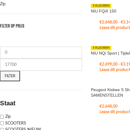
Zip
3 KLEUREN
NIU FQiX 150
€
2.648,00
-
€
3.1
FILTER OP PRIJS
Lease dit produc
5 KLEUREN
NIU NQi Sport | Tijdel
€
2.699,00
-
€
3.1
Lease dit produc
FILTER
Peugeot Kisbee S S
SAMENSTELLEN
Staat
€
2.648,00
Lease dit produc
Zip
SCOOTERS
SCOOTERS NIEUW