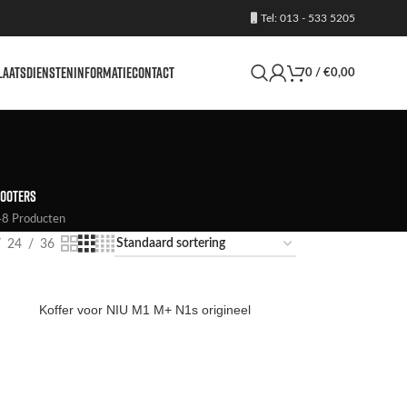
Tel: 013 - 533 5205
LAATS
DIENSTEN
INFORMATIE
CONTACT
0
/
€
0,00
OOTERS
8 Producten
24
36
Koffer voor NIU M1 M+ N1s origineel