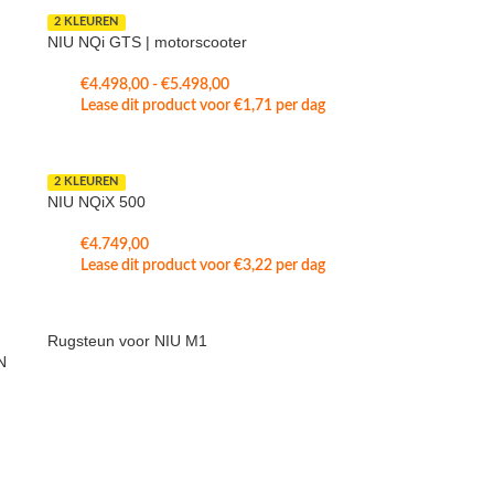
2 KLEUREN
NIU NQi GTS | motorscooter
€
4.498,00
-
€
5.498,00
Lease dit product voor
€
1,71
per dag
2 KLEUREN
NIU NQiX 500
€
4.749,00
Lease dit product voor
€
3,22
per dag
Rugsteun voor NIU M1
N