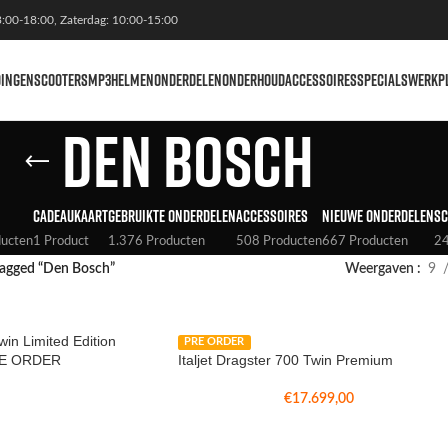
3:00-18:00, Zaterdag: 10:00-15:00
DINGEN
SCOOTERS
MP3
HELMEN
ONDERDELEN
ONDERHOUD
ACCESSOIRES
SPECIALS
WERKP
Den Bosch
CADEAUKAART
GEBRUIKTE ONDERDELEN
ACCESSOIRES
NIEUWE ONDERDELEN
SC
ducten
1 Product
1.376 Producten
508 Producten
667 Producten
24
agged “Den Bosch”
Weergaven
9
win Limited Edition
PRE ORDER
 PRE ORDER
Italjet Dragster 700 Twin Premium
€
17.699,00