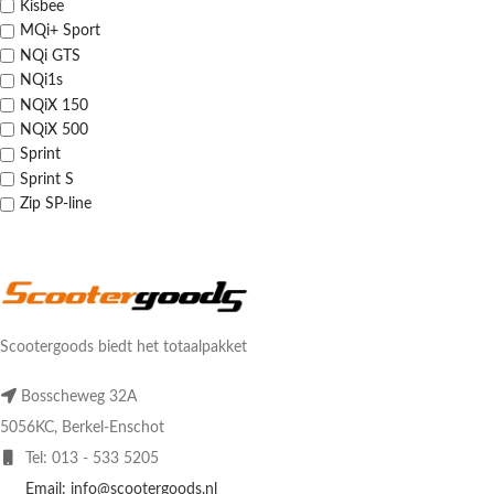
Kisbee
MQi+ Sport
NQi GTS
NQi1s
NQiX 150
NQiX 500
Sprint
Sprint S
Zip SP-line
Scootergoods biedt het totaalpakket
Bosscheweg 32A
5056KC, Berkel-Enschot
Tel: 013 - 533 5205
Email: info@scootergoods.nl