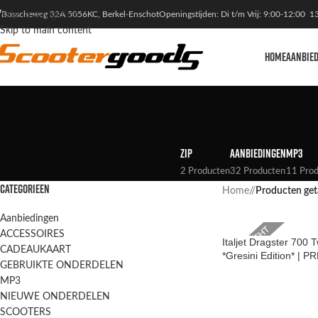
Skip to navigation
Bosscheweg 32A 5056KC, Berkel-Enschot
Openingstijden: Di t/m Vrij: 9:00-12:00 1
Skip to main content
HOME
AANBIE
ZIP
AANBIEDINGEN
MP3
2 Producten
32 Producten
11 Pro
CATEGORIEEN
Home
/
Producten get
Aanbiedingen
VERKOCHT
ACCESSOIRES
Italjet Dragster 700 T
CADEAUKAART
*Gresini Edition* |
GEBRUIKTE ONDERDELEN
MP3
NIEUWE ONDERDELEN
SCOOTERS