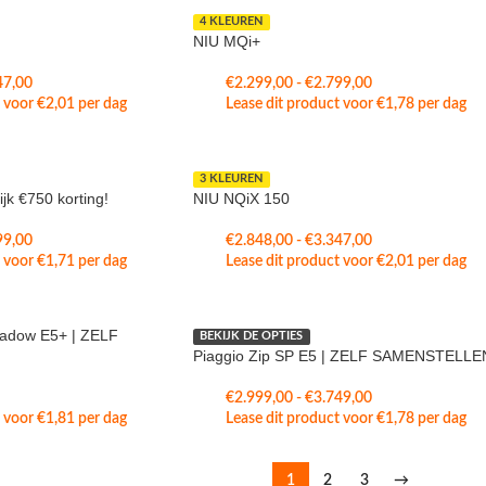
4 KLEUREN
NIU MQi+
47,00
€
2.299,00
-
€
2.799,00
t voor
€
2,01
per dag
Lease dit product voor
€
1,78
per dag
3 KLEUREN
ijk €750 korting!
NIU NQiX 150
99,00
€
2.848,00
-
€
3.347,00
t voor
€
1,71
per dag
Lease dit product voor
€
2,01
per dag
hadow E5+ | ZELF
BEKIJK DE OPTIES
Piaggio Zip SP E5 | ZELF SAMENSTELLE
€
2.999,00
-
€
3.749,00
t voor
€
1,81
per dag
Lease dit product voor
€
1,78
per dag
1
2
3
→