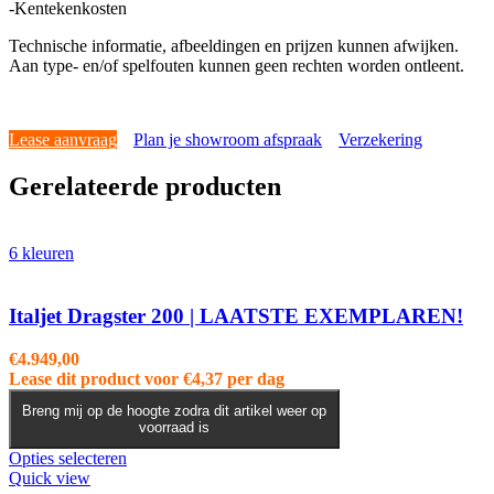
-Kentekenkosten
Technische informatie, afbeeldingen en prijzen kunnen afwijken.
Aan type- en/of spelfouten kunnen geen rechten worden ontleent.
Lease aanvraag
Plan je showroom afspraak
Verzekering
Gerelateerde producten
6 kleuren
Italjet Dragster 200 | LAATSTE EXEMPLAREN!
€
4.949,00
Lease dit product voor
€
4,37
per dag
Breng mij op de hoogte zodra dit artikel weer op
voorraad is
Dit
Opties selecteren
product
Quick view