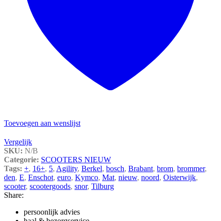
Toevoegen aan wenslijst
Vergelijk
SKU:
N/B
Categorie:
SCOOTERS NIEUW
Tags:
+
,
16+
,
5
,
Agility
,
Berkel
,
bosch
,
Brabant
,
brom
,
brommer
,
den
,
E
,
Enschot
,
euro
,
Kymco
,
Mat
,
nieuw
,
noord
,
Oisterwijk
,
scooter
,
scootergoods
,
snor
,
Tilburg
Share:
persoonlijk advies
haal & bezorgservice