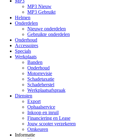
MP3
MP3 Nieuw
MP3 Gebruikt
Helmen
Onderdelen
Nieuwe onderdelen
Gebruikte onderdelen
Onderhoud
Accessoires
Specials
Werkplaats
Banden
Onderhoud
Motorrevisie
Schadetaxatie
Schadeherstel
Werkplaatsafspraak
Diensten
Export
Ophaalservice
Inkoop en inruil
Financiering en Lease
Jouw scooter verzekeren
Omkeuren
Informatie