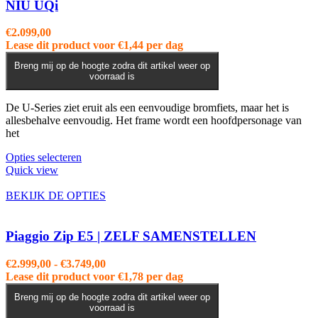
NIU UQi
€
2.099,00
Lease dit product voor
€
1,44
per dag
Breng mij op de hoogte zodra dit artikel weer op
voorraad is
De U-Series ziet eruit als een eenvoudige bromfiets, maar het is
allesbehalve eenvoudig. Het frame wordt een hoofdpersonage van
het
Dit
Opties selecteren
product
Quick view
heeft
meerdere
BEKIJK DE OPTIES
variaties.
Deze
optie
Piaggio Zip E5 | ZELF SAMENSTELLEN
kan
gekozen
Prijsklasse:
€
2.999,00
-
€
3.749,00
worden
€2.999,00
Lease dit product voor
€
1,78
per dag
op
tot
de
Breng mij op de hoogte zodra dit artikel weer op
€3.749,00
voorraad is
productpagina