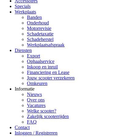
Accessoires
Specials
Werkplaats
Banden
Onderhoud
Motorrevisie
Schadetaxatie
Schadeherstel
Werkplaatsafspraak
Diensten
Export
Ophaalservice
Inkoop en inruil
Financiering en Lease
Jouw scooter verzekeren
Omkeuren
Informatie
Nieuws
Over ons
Vacatures
Welke scooter?
Zakelijk scooterrijden
FAQ
Contact
Inloggen / Registreren