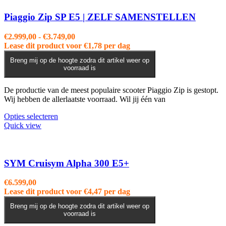
Piaggio Zip SP E5 | ZELF SAMENSTELLEN
Prijsklasse:
€
2.999,00
-
€
3.749,00
€2.999,00
Lease dit product voor
€
1,78
per dag
tot
Breng mij op de hoogte zodra dit artikel weer op
€3.749,00
voorraad is
De productie van de meest populaire scooter Piaggio Zip is gestopt.
Wij hebben de allerlaatste voorraad. Wil jij één van
Dit
Opties selecteren
product
Quick view
heeft
meerdere
variaties.
Deze
SYM Cruisym Alpha 300 E5+
optie
kan
€
6.599,00
gekozen
Lease dit product voor
€
4,47
per dag
worden
op
Breng mij op de hoogte zodra dit artikel weer op
voorraad is
de
productpagina