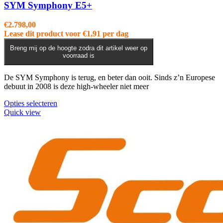
SYM Symphony E5+
€
2.798,00
Lease dit product voor
€
1,91
per dag
Breng mij op de hoogte zodra dit artikel weer op
voorraad is
De SYM Symphony is terug, en beter dan ooit. Sinds z’n Europese
debuut in 2008 is deze high-wheeler niet meer
Dit
Opties selecteren
product
Quick view
heeft
meerdere
variaties.
Deze
optie
kan
gekozen
worden
op
de
productpagina