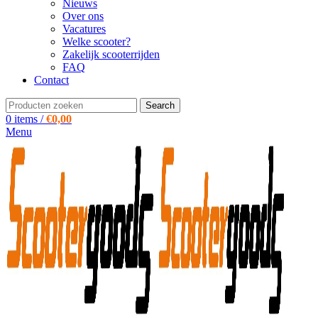
Nieuws
Over ons
Vacatures
Welke scooter?
Zakelijk scooterrijden
FAQ
Contact
Search
0
items
/
€
0,00
Menu