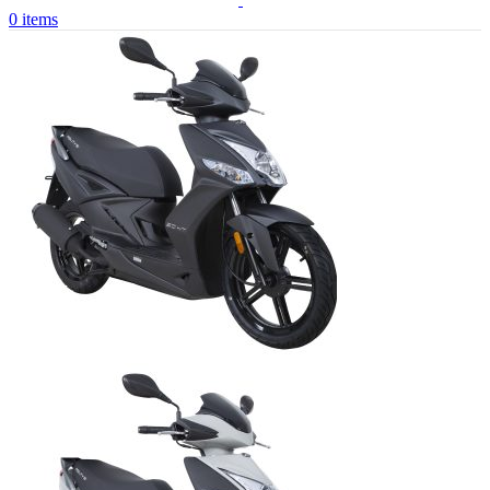
0
items