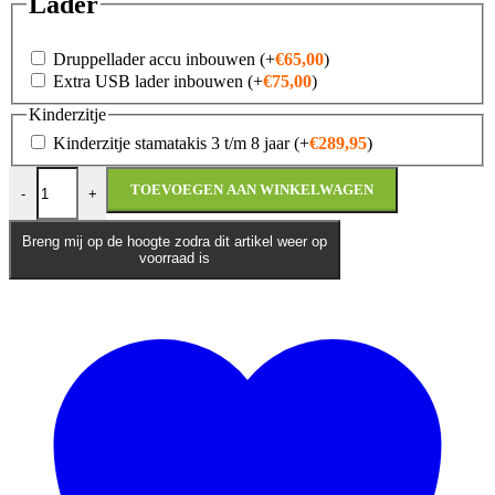
Lader
Druppellader accu inbouwen
(+
€
65,00
)
Extra USB lader inbouwen
(+
€
75,00
)
Kinderzitje
Kinderzitje stamatakis 3 t/m 8 jaar
(+
€
289,95
)
Kymco Agility 16+ E5+ aantal
TOEVOEGEN AAN WINKELWAGEN
-
+
Breng mij op de hoogte zodra dit artikel weer op
voorraad is