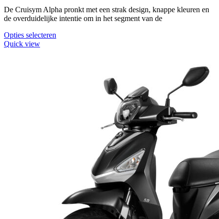
De Cruisym Alpha pronkt met een strak design, knappe kleuren en
de overduidelijke intentie om in het segment van de
Dit
Opties selecteren
product
Quick view
heeft
meerdere
variaties.
Deze
optie
kan
gekozen
worden
op
de
productpagina