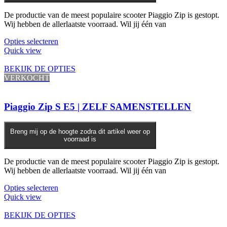
De productie van de meest populaire scooter Piaggio Zip is gestopt.
Wij hebben de allerlaatste voorraad. Wil jij één van
Dit
Opties selecteren
product
Quick view
heeft
meerdere
BEKIJK DE OPTIES
variaties.
VERKOCHT
Deze
optie
kan
Piaggio Zip S E5 | ZELF SAMENSTELLEN
gekozen
worden
op
Breng mij op de hoogte zodra dit artikel weer op
voorraad is
de
productpagina
De productie van de meest populaire scooter Piaggio Zip is gestopt.
Wij hebben de allerlaatste voorraad. Wil jij één van
Opties selecteren
Quick view
BEKIJK DE OPTIES