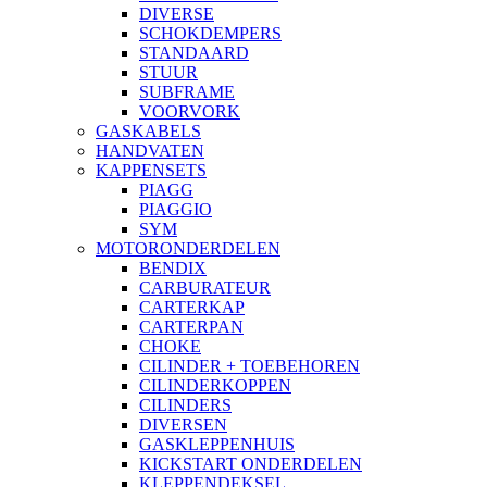
DIVERSE
SCHOKDEMPERS
STANDAARD
STUUR
SUBFRAME
VOORVORK
GASKABELS
HANDVATEN
KAPPENSETS
PIAGG
PIAGGIO
SYM
MOTORONDERDELEN
BENDIX
CARBURATEUR
CARTERKAP
CARTERPAN
CHOKE
CILINDER + TOEBEHOREN
CILINDERKOPPEN
CILINDERS
DIVERSEN
GASKLEPPENHUIS
KICKSTART ONDERDELEN
KLEPPENDEKSEL