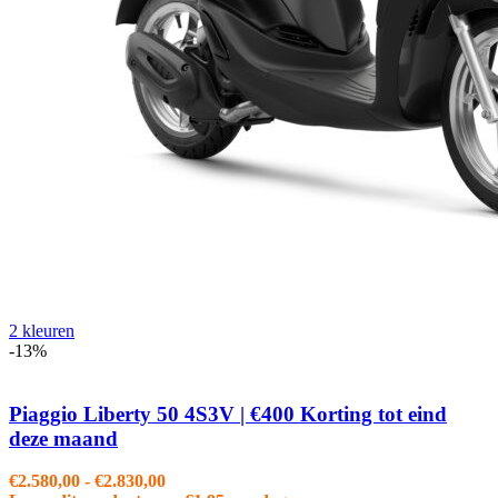
2 kleuren
-13%
Piaggio Liberty 50 4S3V | €400 Korting tot eind
deze maand
Prijsklasse:
€
2.580,00
-
€
2.830,00