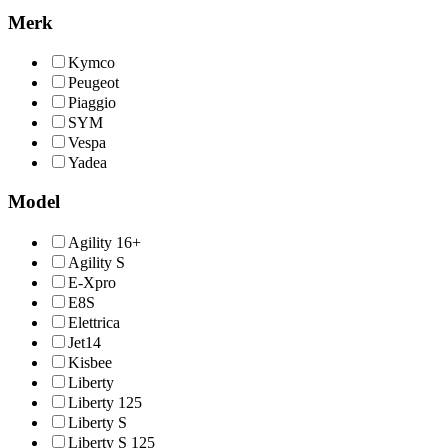
Merk
Kymco
Peugeot
Piaggio
SYM
Vespa
Yadea
Model
Agility 16+
Agility S
E-Xpro
E8S
Elettrica
Jet14
Kisbee
Liberty
Liberty 125
Liberty S
Liberty S 125