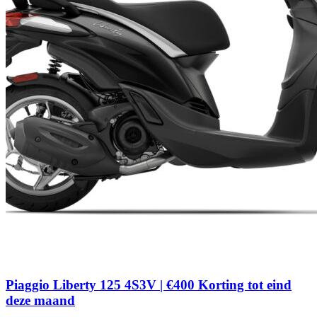
Piaggio Liberty 125 4S3V | €400 Korting tot eind
deze maand