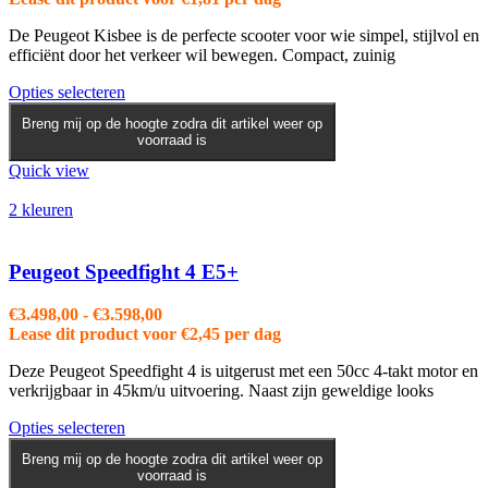
De Peugeot Kisbee is de perfecte scooter voor wie simpel, stijlvol en
efficiënt door het verkeer wil bewegen. Compact, zuinig
Dit
Opties selecteren
product
Breng mij op de hoogte zodra dit artikel weer op
heeft
voorraad is
meerdere
variaties.
Quick view
Deze
optie
2 kleuren
kan
gekozen
worden
Peugeot Speedfight 4 E5+
op
de
Prijsklasse:
€
3.498,00
-
€
3.598,00
productpagina
€3.498,00
Lease dit product voor
€
2,45
per dag
tot
Deze Peugeot Speedfight 4 is uitgerust met een 50cc 4-takt motor en
€3.598,00
verkrijgbaar in 45km/u uitvoering. Naast zijn geweldige looks
Dit
Opties selecteren
product
Breng mij op de hoogte zodra dit artikel weer op
heeft
voorraad is
meerdere