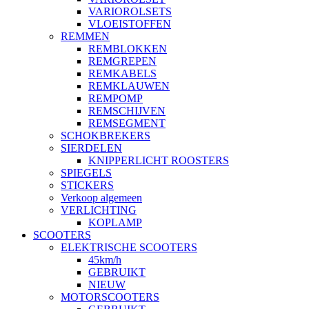
VARIOROLSETS
VLOEISTOFFEN
REMMEN
REMBLOKKEN
REMGREPEN
REMKABELS
REMKLAUWEN
REMPOMP
REMSCHIJVEN
REMSEGMENT
SCHOKBREKERS
SIERDELEN
KNIPPERLICHT ROOSTERS
SPIEGELS
STICKERS
Verkoop algemeen
VERLICHTING
KOPLAMP
SCOOTERS
ELEKTRISCHE SCOOTERS
45km/h
GEBRUIKT
NIEUW
MOTORSCOOTERS