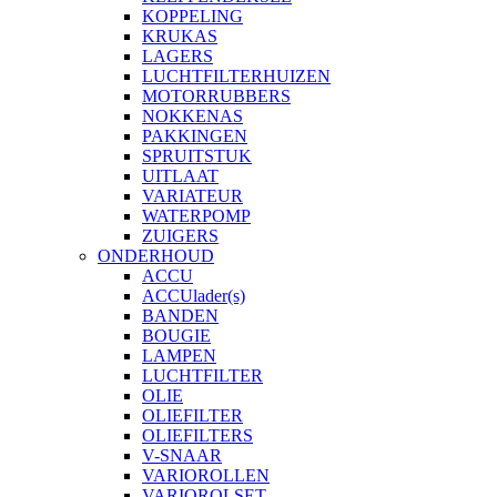
KOPPELING
KRUKAS
LAGERS
LUCHTFILTERHUIZEN
MOTORRUBBERS
NOKKENAS
PAKKINGEN
SPRUITSTUK
UITLAAT
VARIATEUR
WATERPOMP
ZUIGERS
ONDERHOUD
ACCU
ACCUlader(s)
BANDEN
BOUGIE
LAMPEN
LUCHTFILTER
OLIE
OLIEFILTER
OLIEFILTERS
V-SNAAR
VARIOROLLEN
VARIOROLSET