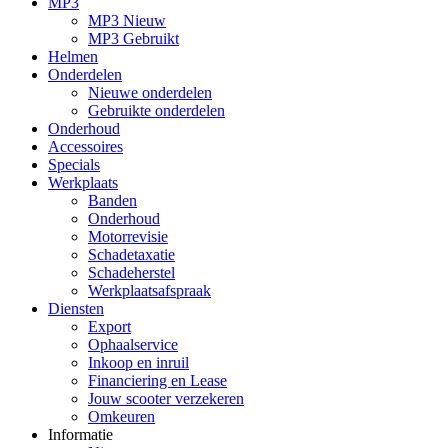
MP3
MP3 Nieuw
MP3 Gebruikt
Helmen
Onderdelen
Nieuwe onderdelen
Gebruikte onderdelen
Onderhoud
Accessoires
Specials
Werkplaats
Banden
Onderhoud
Motorrevisie
Schadetaxatie
Schadeherstel
Werkplaatsafspraak
Diensten
Export
Ophaalservice
Inkoop en inruil
Financiering en Lease
Jouw scooter verzekeren
Omkeuren
Informatie