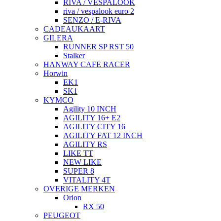
RIVA / VESPALOOK
riva / vespalook euro 2
SENZO / E-RIVA
CADEAUKAART
GILERA
RUNNER SP RST 50
Stalker
HANWAY CAFE RACER
Horwin
EK1
SK1
KYMCO
Agility 10 INCH
AGILITY 16+ E2
AGILITY CITY 16
AGILITY FAT 12 INCH
AGILITY RS
LIKE TT
NEW LIKE
SUPER 8
VITALITY 4T
OVERIGE MERKEN
Orion
RX 50
PEUGEOT