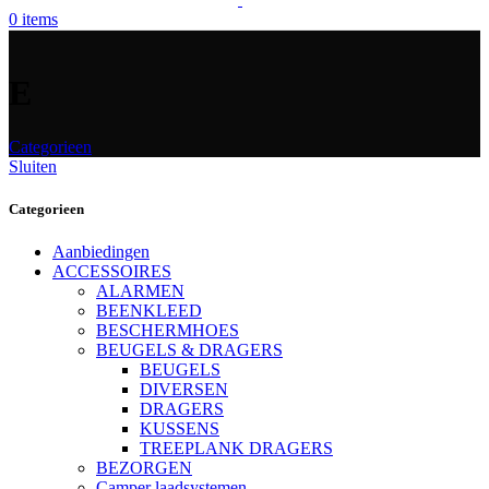
0
items
E
Categorieen
Sluiten
Categorieen
Aanbiedingen
ACCESSOIRES
ALARMEN
BEENKLEED
BESCHERMHOES
BEUGELS & DRAGERS
BEUGELS
DIVERSEN
DRAGERS
KUSSENS
TREEPLANK DRAGERS
BEZORGEN
Camper laadsystemen