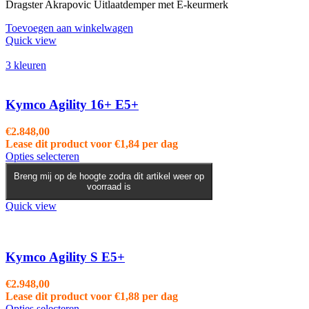
Dragster Akrapovic Uitlaatdemper met E-keurmerk
Toevoegen aan winkelwagen
Quick view
3 kleuren
Kymco Agility 16+ E5+
€
2.848,00
Lease dit product voor
€
1,84
per dag
Dit
Opties selecteren
product
Breng mij op de hoogte zodra dit artikel weer op
heeft
voorraad is
meerdere
variaties.
Quick view
Deze
optie
kan
gekozen
Kymco Agility S E5+
worden
op
€
2.948,00
de
Lease dit product voor
€
1,88
per dag
productpagina
Dit
Opties selecteren