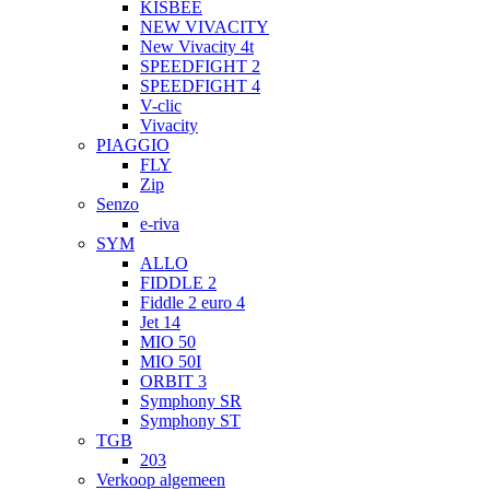
KISBEE
NEW VIVACITY
New Vivacity 4t
SPEEDFIGHT 2
SPEEDFIGHT 4
V-clic
Vivacity
PIAGGIO
FLY
Zip
Senzo
e-riva
SYM
ALLO
FIDDLE 2
Fiddle 2 euro 4
Jet 14
MIO 50
MIO 50I
ORBIT 3
Symphony SR
Symphony ST
TGB
203
Verkoop algemeen