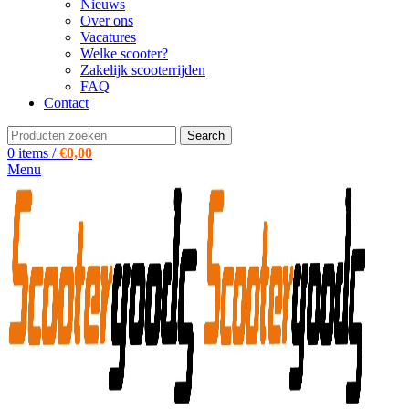
Nieuws
Over ons
Vacatures
Welke scooter?
Zakelijk scooterrijden
FAQ
Contact
Search
0
items
/
€
0,00
Menu