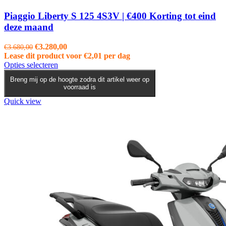
Piaggio Liberty S 125 4S3V | €400 Korting tot eind
deze maand
Oorspronkelijke
Huidige
€
3.280,00
€
3.680,00
prijs
prijs
Lease dit product voor
€
2,01
per dag
was:
Dit
is:
Opties selecteren
€3.680,00.
product
€3.280,00.
Breng mij op de hoogte zodra dit artikel weer op
heeft
voorraad is
meerdere
variaties.
Quick view
Deze
optie
kan
gekozen
worden
op
de
productpagina