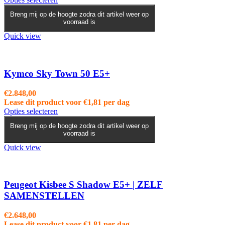
product
Breng mij op de hoogte zodra dit artikel weer op
heeft
voorraad is
meerdere
variaties.
Quick view
Deze
optie
kan
gekozen
Kymco Sky Town 50 E5+
worden
op
€
2.848,00
de
Lease dit product voor
€
1,81
per dag
productpagina
Dit
Opties selecteren
product
Breng mij op de hoogte zodra dit artikel weer op
heeft
voorraad is
meerdere
variaties.
Quick view
Deze
optie
kan
gekozen
Peugeot Kisbee S Shadow E5+ | ZELF
worden
SAMENSTELLEN
op
de
€
2.648,00
productpagina
Lease dit product voor
€
1,81
per dag