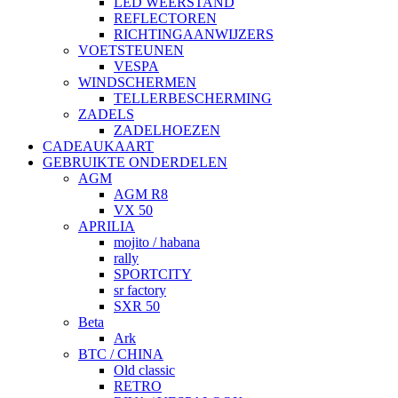
LED WEERSTAND
REFLECTOREN
RICHTINGAANWIJZERS
VOETSTEUNEN
VESPA
WINDSCHERMEN
TELLERBESCHERMING
ZADELS
ZADELHOEZEN
CADEAUKAART
GEBRUIKTE ONDERDELEN
AGM
AGM R8
VX 50
APRILIA
mojito / habana
rally
SPORTCITY
sr factory
SXR 50
Beta
Ark
BTC / CHINA
Old classic
RETRO