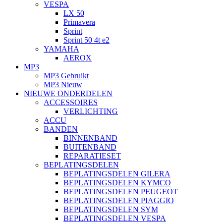
VESPA
LX 50
Primavera
Sprint
Sprint 50 4t e2
YAMAHA
AEROX
MP3
MP3 Gebruikt
MP3 Nieuw
NIEUWE ONDERDELEN
ACCESSOIRES
VERLICHTING
ACCU
BANDEN
BINNENBAND
BUITENBAND
REPARATIESET
BEPLATINGSDELEN
BEPLATINGSDELEN GILERA
BEPLATINGSDELEN KYMCO
BEPLATINGSDELEN PEUGEOT
BEPLATINGSDELEN PIAGGIO
BEPLATINGSDELEN SYM
BEPLATINGSDELEN VESPA