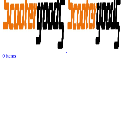
0
items