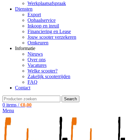
Werkplaatsafspraak
Diensten
Export
Ophaalservice
Inkoop en inruil
Financiering en Lease
Jouw scooter verzekeren
Omkeuren
Informatie
Nieuws
Over ons
Vacatures
Welke scooter?
Zakelijk scooterrijden
FAQ
Contact
Search
0
items
/
€
0,00
Menu