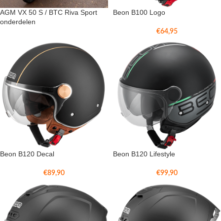
AGM VX 50 S / BTC Riva Sport
Beon B100 Logo
onderdelen
€
64,95
Beon B120 Decal
Beon B120 Lifestyle
€
89,90
€
99,90