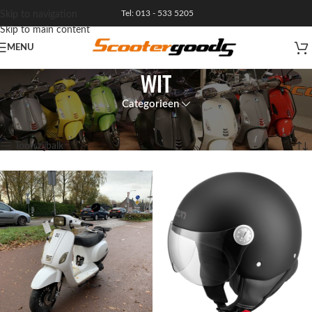
Tel: 013 - 533 5205
Skip to navigation
Skip to main content
MENU
wit
Categorieen
Home
Resultaat 1–12 van de 19 resultaten wordt getoond
Toon zijbalk