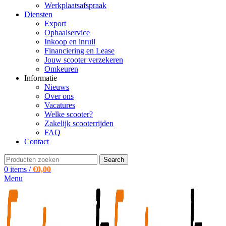
Werkplaatsafspraak
Diensten
Export
Ophaalservice
Inkoop en inruil
Financiering en Lease
Jouw scooter verzekeren
Omkeuren
Informatie
Nieuws
Over ons
Vacatures
Welke scooter?
Zakelijk scooterrijden
FAQ
Contact
Search
0
items
/
€
0,00
Menu