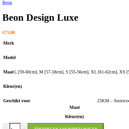
Beon
Beon Design Luxe
€
75,00
Merk
Model
Maat
L [59-60cm]
,
M [57-58cm]
,
S [55-56cm]
,
XL [61-62cm]
,
XS [
Kleur(en)
Geschikt voor
25KM – Snorscoo
Maat
Kleur(en)
Beon Design Luxe aantal
TOEVOEGEN AAN WINKELWAGEN