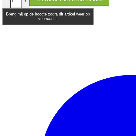
-
+
Breng mij op de hoogte zodra dit artikel weer op
voorraad is