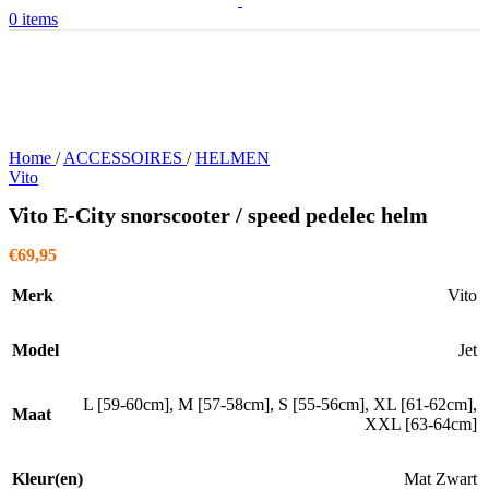
0
items
Home
/
ACCESSOIRES
/
HELMEN
Vito
Vito E-City snorscooter / speed pedelec helm
€
69,95
Merk
Vito
Model
Jet
L [59-60cm]
,
M [57-58cm]
,
S [55-56cm]
,
XL [61-62cm]
,
Maat
XXL [63-64cm]
Kleur(en)
Mat Zwart