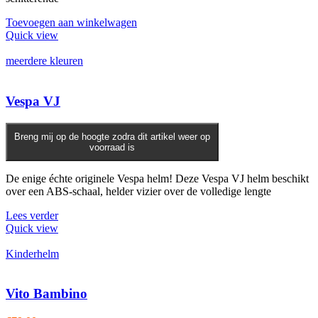
productpagina
Toevoegen aan winkelwagen
Quick view
meerdere kleuren
Vespa VJ
Breng mij op de hoogte zodra dit artikel weer op
voorraad is
De enige échte originele Vespa helm! Deze Vespa VJ helm beschikt
over een ABS-schaal, helder vizier over de volledige lengte
Lees verder
Quick view
Kinderhelm
Vito Bambino