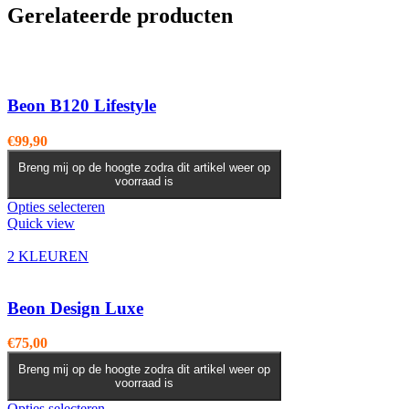
Gerelateerde producten
Beon B120 Lifestyle
€
99,90
Breng mij op de hoogte zodra dit artikel weer op
voorraad is
Dit
Opties selecteren
product
Quick view
heeft
meerdere
2 KLEUREN
variaties.
Deze
optie
Beon Design Luxe
kan
gekozen
€
75,00
worden
op
Breng mij op de hoogte zodra dit artikel weer op
voorraad is
de
productpagina
Dit
Opties selecteren