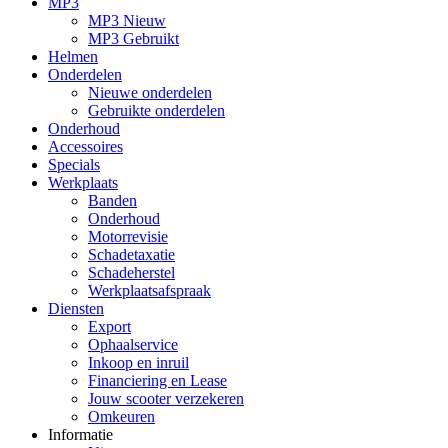
MP3
MP3 Nieuw
MP3 Gebruikt
Helmen
Onderdelen
Nieuwe onderdelen
Gebruikte onderdelen
Onderhoud
Accessoires
Specials
Werkplaats
Banden
Onderhoud
Motorrevisie
Schadetaxatie
Schadeherstel
Werkplaatsafspraak
Diensten
Export
Ophaalservice
Inkoop en inruil
Financiering en Lease
Jouw scooter verzekeren
Omkeuren
Informatie