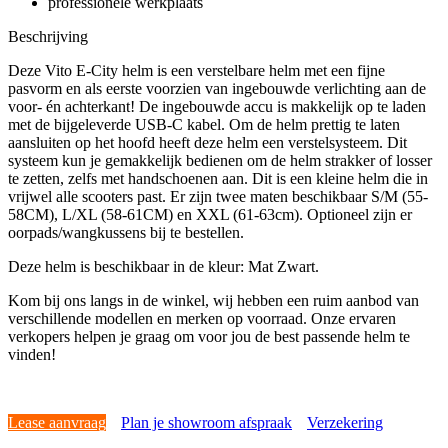
professionele werkplaats
Beschrijving
Deze Vito E-City helm is een verstelbare helm met een fijne
pasvorm en als eerste voorzien van ingebouwde verlichting aan de
voor- én achterkant! De ingebouwde accu is makkelijk op te laden
met de bijgeleverde USB-C kabel. Om de helm prettig te laten
aansluiten op het hoofd heeft deze helm een verstelsysteem. Dit
systeem kun je gemakkelijk bedienen om de helm strakker of losser
te zetten, zelfs met handschoenen aan. Dit is een kleine helm die in
vrijwel alle scooters past. Er zijn twee maten beschikbaar S/M (55-
58CM), L/XL (58-61CM) en XXL (61-63cm). Optioneel zijn er
oorpads/wangkussens bij te bestellen.
Deze helm is beschikbaar in de kleur: Mat Zwart.
Kom bij ons langs in de winkel, wij hebben een ruim aanbod van
verschillende modellen en merken op voorraad. Onze ervaren
verkopers helpen je graag om voor jou de best passende helm te
vinden!
Lease aanvraag
Plan je showroom afspraak
Verzekering