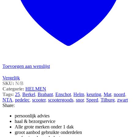
Toevoegen aan wenslijst
Vergelijk
SKU:
N/B
Categorie:
HELMEN
Tags:
25
,
Berkel
,
Brabant
,
Enschot
,
Helm
,
keuring
,
Mat
,
noord
,
NTA
,
pedelec
,
scooter
,
scootergoods
,
snor
,
Speed
,
Tilburg
,
zwart
Share:
persoonlijk advies
haal & bezorgservice
Alle grote merken onder 1 dak
groot aanbod gebruikte onderdelen