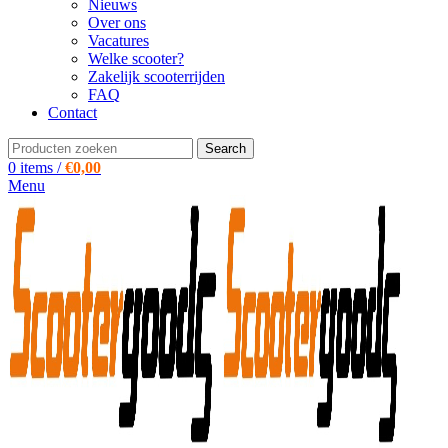
Nieuws
Over ons
Vacatures
Welke scooter?
Zakelijk scooterrijden
FAQ
Contact
Search
0
items
/
€
0,00
Menu