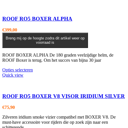
ROOF RO5 BOXER ALPHA
€
399,00
Breng mij op de hoogte zodra dit artikel weer op
voorraad is
ROOF BOXER ALPHA De 180 graden veelzijdige helm, de
ROOF Boxer is terug. Om het succes van bijna 30 jaar
Dit
Opties selecteren
product
Quick view
heeft
meerdere
variaties.
Deze
ROOF RO5 BOXER V8 VISOR IRIDIUM SILVER
optie
kan
€
75,90
gekozen
worden
Zilveren iridium smoke vizier compatibel met BOXER V8. De
op
must-have accessoire voor rijders die op zoek zijn naar een
de
schitterende