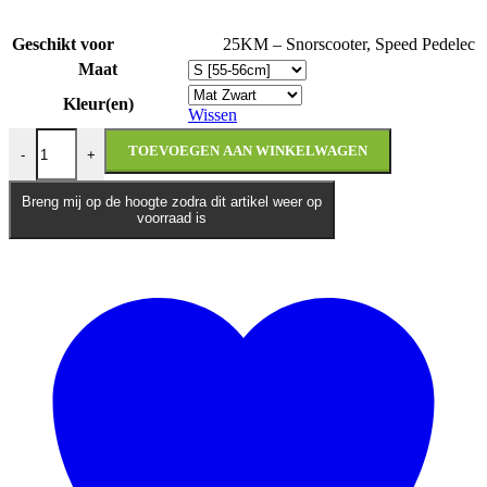
Geschikt voor
25KM – Snorscooter
,
Speed Pedelec
Maat
Kleur(en)
Wissen
Vito E-City snorscooter / speed pedelec helm aantal
TOEVOEGEN AAN WINKELWAGEN
-
+
Breng mij op de hoogte zodra dit artikel weer op
voorraad is