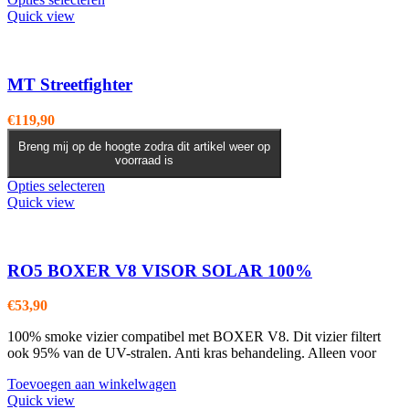
product
Quick view
heeft
meerdere
variaties.
Deze
MT Streetfighter
optie
kan
€
119,90
gekozen
worden
Breng mij op de hoogte zodra dit artikel weer op
voorraad is
op
de
Dit
Opties selecteren
productpagina
product
Quick view
heeft
meerdere
variaties.
Deze
RO5 BOXER V8 VISOR SOLAR 100%
optie
kan
€
53,90
gekozen
worden
100% smoke vizier compatibel met BOXER V8. Dit vizier filtert
op
ook 95% van de UV-stralen. Anti kras behandeling. Alleen voor
de
productpagina
Toevoegen aan winkelwagen
Quick view