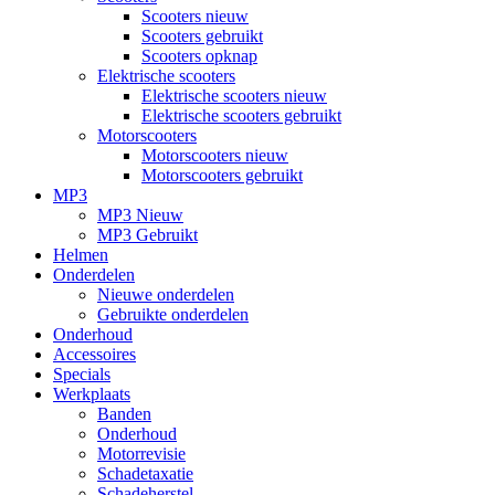
Scooters nieuw
Scooters gebruikt
Scooters opknap
Elektrische scooters
Elektrische scooters nieuw
Elektrische scooters gebruikt
Motorscooters
Motorscooters nieuw
Motorscooters gebruikt
MP3
MP3 Nieuw
MP3 Gebruikt
Helmen
Onderdelen
Nieuwe onderdelen
Gebruikte onderdelen
Onderhoud
Accessoires
Specials
Werkplaats
Banden
Onderhoud
Motorrevisie
Schadetaxatie
Schadeherstel