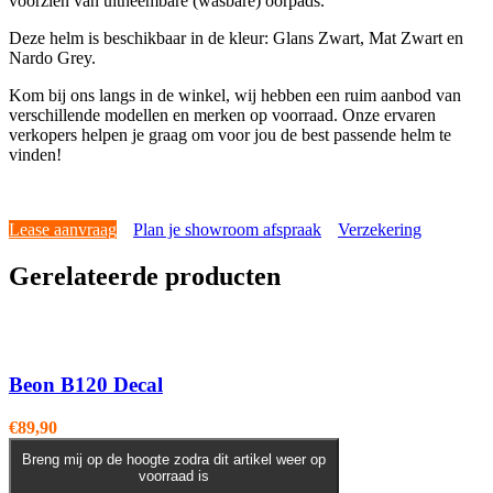
voorzien van uitneembare (wasbare) oorpads.
Deze helm is beschikbaar in de kleur: Glans Zwart, Mat Zwart en
Nardo Grey.
Kom bij ons langs in de winkel, wij hebben een ruim aanbod van
verschillende modellen en merken op voorraad. Onze ervaren
verkopers helpen je graag om voor jou de best passende helm te
vinden!
Lease aanvraag
Plan je showroom afspraak
Verzekering
Gerelateerde producten
Beon B120 Decal
€
89,90
Breng mij op de hoogte zodra dit artikel weer op
voorraad is