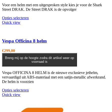
Voor een helm met een uitgesproken style kies je voor de Shark
Street DRAK. De Street DRAK is de opvolger
Dit
Opties selecteren
product
Quick view
heeft
meerdere
variaties.
Deze
Vespa Officina 8 helm
optie
kan
€
299,00
gekozen
worden
Breng mij op de hoogte zodra dit artikel weer op
voorraad is
op
de
productpagina
Vespa OFFICINA 8 HELM is de nieuwe exclusieve jethelm,
vervaardigd uit ABS-materiaal met een satijn-metallic afwerkrand.
De helm is voorzien
Dit
Opties selecteren
product
Quick view
heeft
meerdere
variaties.