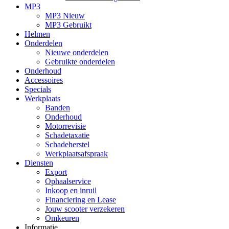
MP3
MP3 Nieuw
MP3 Gebruikt
Helmen
Onderdelen
Nieuwe onderdelen
Gebruikte onderdelen
Onderhoud
Accessoires
Specials
Werkplaats
Banden
Onderhoud
Motorrevisie
Schadetaxatie
Schadeherstel
Werkplaatsafspraak
Diensten
Export
Ophaalservice
Inkoop en inruil
Financiering en Lease
Jouw scooter verzekeren
Omkeuren
Informatie