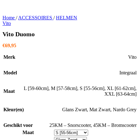
Home
/
ACCESSOIRES
/
HELMEN
Vito
Vito Duomo
€
69,95
Merk
Vito
Model
Integraal
L [59-60cm]
,
M [57-58cm]
,
S [55-56cm]
,
XL [61-62cm]
,
Maat
XXL [63-64cm]
Kleur(en)
Glans Zwart
,
Mat Zwart
,
Nardo Grey
Geschikt voor
25KM – Snorscooter
,
45KM – Bromscooter
Maat