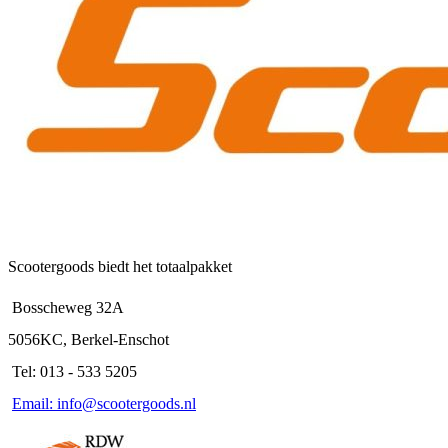
Deze
optie
kan
gekozen
worden
op
de
productpagina
Scootergoods biedt het totaalpakket
Bosscheweg 32A
5056KC, Berkel-Enschot
Tel: 013 - 533 5205
Email: info@scootergoods.nl