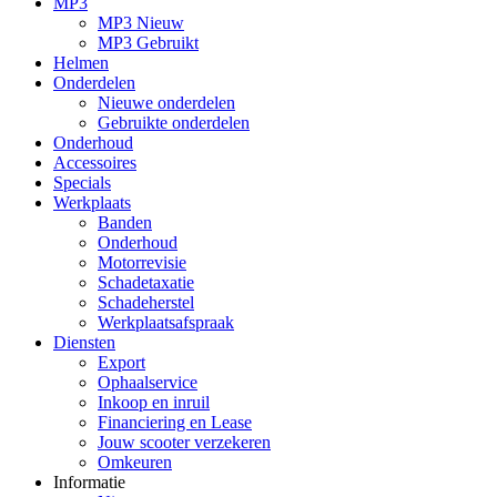
MP3
MP3 Nieuw
MP3 Gebruikt
Helmen
Onderdelen
Nieuwe onderdelen
Gebruikte onderdelen
Onderhoud
Accessoires
Specials
Werkplaats
Banden
Onderhoud
Motorrevisie
Schadetaxatie
Schadeherstel
Werkplaatsafspraak
Diensten
Export
Ophaalservice
Inkoop en inruil
Financiering en Lease
Jouw scooter verzekeren
Omkeuren
Informatie