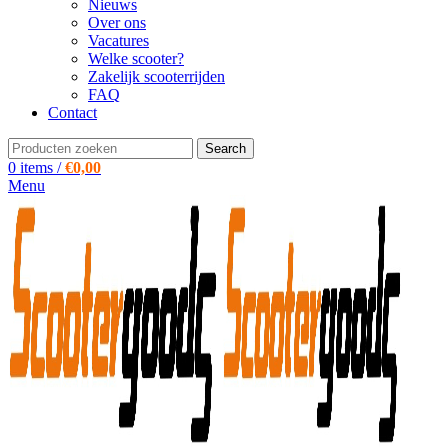
Nieuws
Over ons
Vacatures
Welke scooter?
Zakelijk scooterrijden
FAQ
Contact
Search
0
items
/
€
0,00
Menu