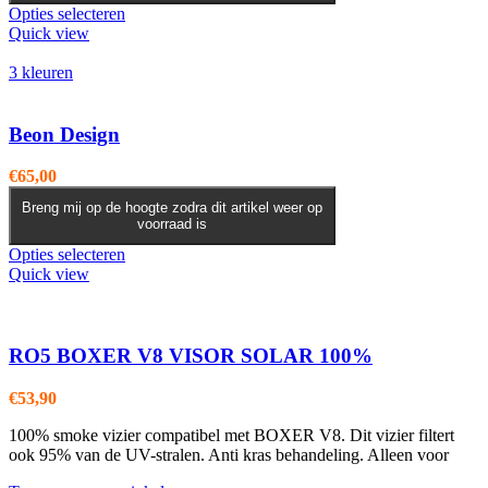
Dit
Opties selecteren
product
Quick view
heeft
meerdere
3 kleuren
variaties.
Deze
optie
Beon Design
kan
gekozen
€
65,00
worden
op
Breng mij op de hoogte zodra dit artikel weer op
voorraad is
de
productpagina
Dit
Opties selecteren
product
Quick view
heeft
meerdere
variaties.
Deze
RO5 BOXER V8 VISOR SOLAR 100%
optie
kan
€
53,90
gekozen
worden
100% smoke vizier compatibel met BOXER V8. Dit vizier filtert
op
ook 95% van de UV-stralen. Anti kras behandeling. Alleen voor
de