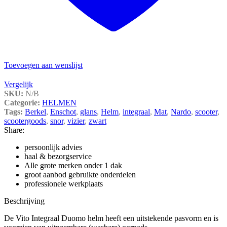
Toevoegen aan wenslijst
Vergelijk
SKU:
N/B
Categorie:
HELMEN
Tags:
Berkel
,
Enschot
,
glans
,
Helm
,
integraal
,
Mat
,
Nardo
,
scooter
,
scootergoods
,
snor
,
vizier
,
zwart
Share:
persoonlijk advies
haal & bezorgservice
Alle grote merken onder 1 dak
groot aanbod gebruikte onderdelen
professionele werkplaats
Beschrijving
De Vito Integraal Duomo helm heeft een uitstekende pasvorm en is