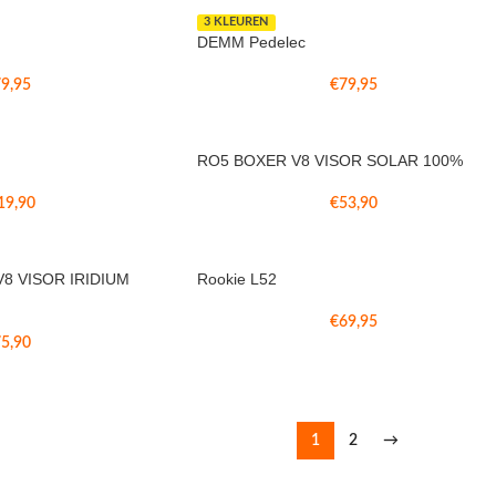
3 KLEUREN
DEMM Pedelec
9,95
€
79,95
RO5 BOXER V8 VISOR SOLAR 100%
19,90
€
53,90
8 VISOR IRIDIUM
Rookie L52
€
69,95
5,90
1
2
→