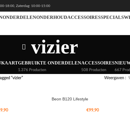
:00-18:00, Zaterdag: 10:00-15:00
N
ONDERDELEN
ONDERHOUD
ACCESSOIRES
SPECIALS
W
vizier
UKAART
GEBRUIKTE ONDERDELEN
ACCESSOIRES
NIEU
1.376 Producten
508 Producten
667 Prod
gged “vizier”
Weergaven
Beon B120 Lifestyle
9,90
€
99,90