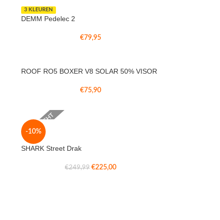
3 KLEUREN
DEMM Pedelec 2
€
79,95
ROOF RO5 BOXER V8 SOLAR 50% VISOR
€
75,90
VERKOCHT
-10%
SHARK Street Drak
€
225,00
€
249,99