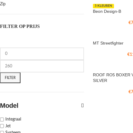
Zip
5 KLEUREN
Beon Design-B
€
7
FILTER OP PRIJS
MT Streetfighter
€
1
ROOF RO5 BOXER V
FILTER
SILVER
€
7
Model
Integraal
Jet
Systeem