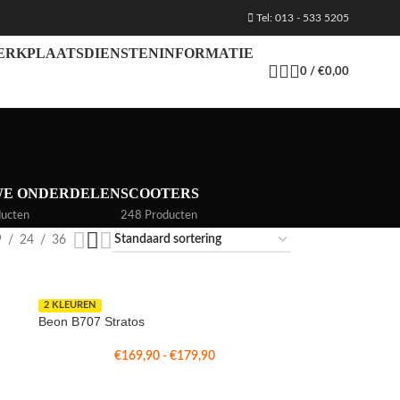
Tel: 013 - 533 5205
ERKPLAATS
DIENSTEN
INFORMATIE
0
/
€
0,00
WE ONDERDELEN
SCOOTERS
ucten
248 Producten
9
24
36
2 KLEUREN
Beon B707 Stratos
€
169,90
-
€
179,90