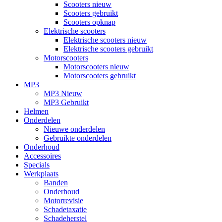
Scooters nieuw
Scooters gebruikt
Scooters opknap
Elektrische scooters
Elektrische scooters nieuw
Elektrische scooters gebruikt
Motorscooters
Motorscooters nieuw
Motorscooters gebruikt
MP3
MP3 Nieuw
MP3 Gebruikt
Helmen
Onderdelen
Nieuwe onderdelen
Gebruikte onderdelen
Onderhoud
Accessoires
Specials
Werkplaats
Banden
Onderhoud
Motorrevisie
Schadetaxatie
Schadeherstel