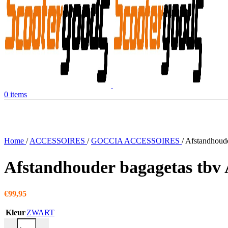
0
items
Home
/
ACCESSOIRES
/
GOCCIA ACCESSOIRES
/
Afstandhoud
Afstandhouder bagagetas tb
€
99,95
Kleur
ZWART
Afstandhouder bagagetas tbv AGM Goccia aantal