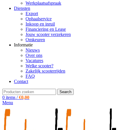
Werkplaatsafspraak
Diensten
Export
Ophaalservice
Inkoop en inruil
Financiering en Lease
Jouw scooter verzekeren
Omkeuren
Informatie
Nieuws
Over ons
Vacatures
Welke scooter?
Zakelijk scooterrijden
FAQ
Contact
Search
0
items
/
€
0,00
Menu