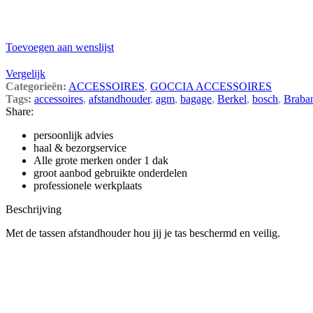
Toevoegen aan wenslijst
Vergelijk
Categorieën:
ACCESSOIRES
,
GOCCIA ACCESSOIRES
Tags:
accessoires
,
afstandhouder
,
agm
,
bagage
,
Berkel
,
bosch
,
Braba
Share:
persoonlijk advies
haal & bezorgservice
Alle grote merken onder 1 dak
groot aanbod gebruikte onderdelen
professionele werkplaats
Beschrijving
Met de tassen afstandhouder hou jij je tas beschermd en veilig.