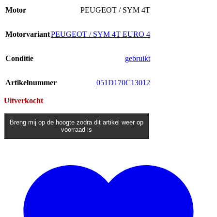
Motor
PEUGEOT / SYM 4T
Motorvariant
PEUGEOT / SYM 4T EURO 4
Conditie
gebruikt
Artikelnummer
051D170C13012
Uitverkocht
Breng mij op de hoogte zodra dit artikel weer op
voorraad is