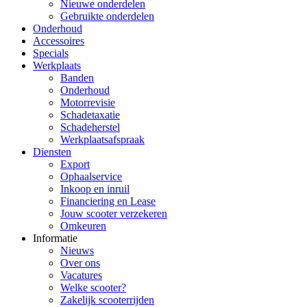
Nieuwe onderdelen
Gebruikte onderdelen
Onderhoud
Accessoires
Specials
Werkplaats
Banden
Onderhoud
Motorrevisie
Schadetaxatie
Schadeherstel
Werkplaatsafspraak
Diensten
Export
Ophaalservice
Inkoop en inruil
Financiering en Lease
Jouw scooter verzekeren
Omkeuren
Informatie
Nieuws
Over ons
Vacatures
Welke scooter?
Zakelijk scooterrijden