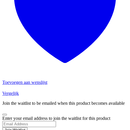
Toevoegen aan wenslijst
Vergelijk
Join the waitlist to be emailed when this product becomes available
Dismiss
Enter your email address to join the waitlist for this product
notification