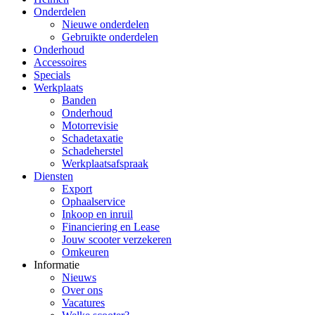
Onderdelen
Nieuwe onderdelen
Gebruikte onderdelen
Onderhoud
Accessoires
Specials
Werkplaats
Banden
Onderhoud
Motorrevisie
Schadetaxatie
Schadeherstel
Werkplaatsafspraak
Diensten
Export
Ophaalservice
Inkoop en inruil
Financiering en Lease
Jouw scooter verzekeren
Omkeuren
Informatie
Nieuws
Over ons
Vacatures