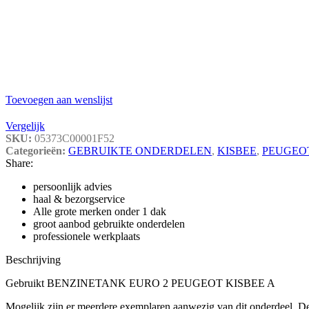
Toevoegen aan wenslijst
Vergelijk
SKU:
05373C00001F52
Categorieën:
GEBRUIKTE ONDERDELEN
,
KISBEE
,
PEUGEO
Share:
persoonlijk advies
haal & bezorgservice
Alle grote merken onder 1 dak
groot aanbod gebruikte onderdelen
professionele werkplaats
Beschrijving
Gebruikt BENZINETANK EURO 2 PEUGEOT KISBEE A
Mogelijk zijn er meerdere exemplaren aanwezig van dit onderdeel. De