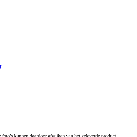
T
 foto’s kunnen daardoor afwijken van het geleverde product.