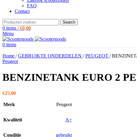
Zakelijk scooterrijden
FAQ
Contact
Search
0
items
/
€
0,00
Menu
0
items
Home
/
GEBRUIKTE ONDERDELEN
/
PEUGEOT
/
BENZINET
Peugeot
BENZINETANK EURO 2 PE
€
25,00
Merk
Peugeot
Kwaliteit
A+
Conditie
gebruikt