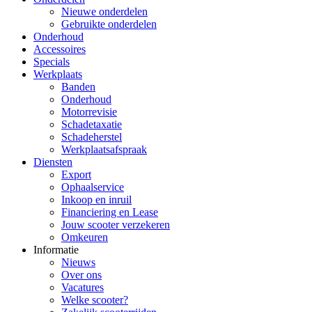
Nieuwe onderdelen
Gebruikte onderdelen
Onderhoud
Accessoires
Specials
Werkplaats
Banden
Onderhoud
Motorrevisie
Schadetaxatie
Schadeherstel
Werkplaatsafspraak
Diensten
Export
Ophaalservice
Inkoop en inruil
Financiering en Lease
Jouw scooter verzekeren
Omkeuren
Informatie
Nieuws
Over ons
Vacatures
Welke scooter?