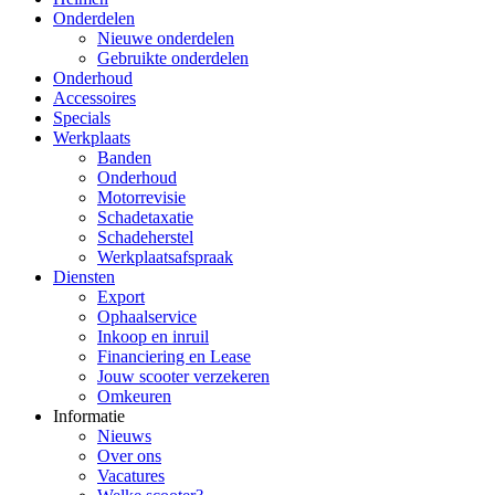
Onderdelen
Nieuwe onderdelen
Gebruikte onderdelen
Onderhoud
Accessoires
Specials
Werkplaats
Banden
Onderhoud
Motorrevisie
Schadetaxatie
Schadeherstel
Werkplaatsafspraak
Diensten
Export
Ophaalservice
Inkoop en inruil
Financiering en Lease
Jouw scooter verzekeren
Omkeuren
Informatie
Nieuws
Over ons
Vacatures