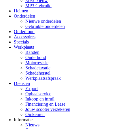
MP3 Nieuw
MP3 Gebruikt
Helmen
Onderdelen
Nieuwe onderdelen
Gebruikte onderdelen
Onderhoud
Accessoires
Specials
Werkplaats
Banden
Onderhoud
Motorrevisie
Schadetaxatie
Schadeherstel
Werkplaatsafspraak
Diensten
Export
Ophaalservice
Inkoop en inruil
Financiering en Lease
Jouw scooter verzekeren
Omkeuren
Informatie
Nieuws