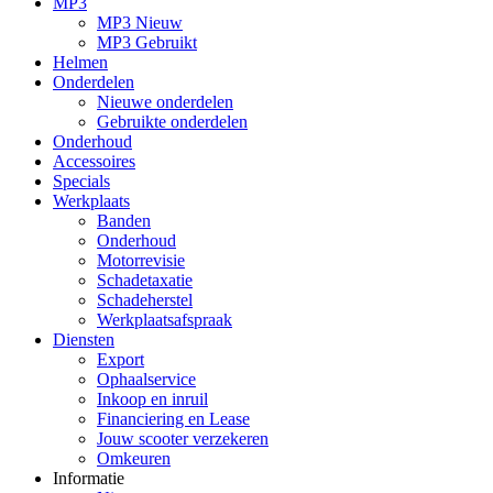
MP3
MP3 Nieuw
MP3 Gebruikt
Helmen
Onderdelen
Nieuwe onderdelen
Gebruikte onderdelen
Onderhoud
Accessoires
Specials
Werkplaats
Banden
Onderhoud
Motorrevisie
Schadetaxatie
Schadeherstel
Werkplaatsafspraak
Diensten
Export
Ophaalservice
Inkoop en inruil
Financiering en Lease
Jouw scooter verzekeren
Omkeuren
Informatie