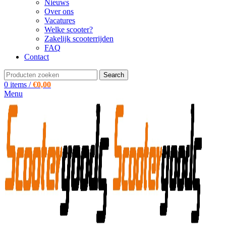
Nieuws
Over ons
Vacatures
Welke scooter?
Zakelijk scooterrijden
FAQ
Contact
Search
0
items
/
€
0,00
Menu