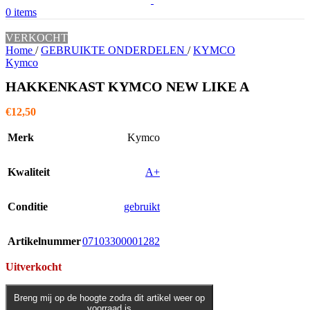
0
items
VERKOCHT
Home
/
GEBRUIKTE ONDERDELEN
/
KYMCO
Kymco
HAKKENKAST KYMCO NEW LIKE A
€
12,50
Merk
Kymco
Kwaliteit
A+
Conditie
gebruikt
Artikelnummer
07103300001282
Uitverkocht
Breng mij op de hoogte zodra dit artikel weer op
voorraad is