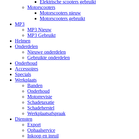
Elektrische scooters gebruikt
Motorscooters
Motorscooters nieuw
Motorscooters gebruikt
MP3
MP3 Nieuw
MP3 Gebruikt
Helmen
Onderdelen
Nieuwe onderdelen
Gebruikte onderdelen
Onderhoud
Accessoires
Specials
Werkplaats
Banden
Onderhoud
Motorrevisie
Schadetaxatie
Schadeherstel
Werkplaatsafspraak
Diensten
Export
Ophaalservice
Inkoop en inruil