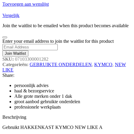
Toevoegen aan wenslijst
Vergelijk
Join the waitlist to be emailed when this product becomes available
Dismiss
Enter your email address to join the waitlist for this product
notification
Join Waitlist
SKU:
07103300001282
Categorieën:
GEBRUIKTE ONDERDELEN
,
KYMCO
,
NEW
LIKE
Share:
persoonlijk advies
haal & bezorgservice
Alle grote merken onder 1 dak
groot aanbod gebruikte onderdelen
professionele werkplaats
Beschrijving
Gebruikt HAKKENKAST KYMCO NEW LIKE A