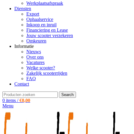
Werkplaatsafspraak
Diensten
Export
Ophaalservice
Inkoop en inruil
Financiering en Lease
Jouw scooter verzekeren
Omkeuren
Informatie
Nieuws
Over ons
Vacatures
Welke scooter?
Zakelijk scooterrijden
FAQ
Contact
Search
0
items
/
€
0,00
Menu