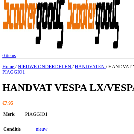
0
items
Home
/
NIEUWE ONDERDELEN
/
HANDVATEN
/
HANDVAT V
PIAGGIO1
HANDVAT VESPA LX/VESPA
€
7,95
Merk
PIAGGIO1
Conditie
nieuw