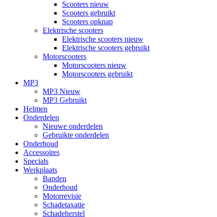
Scooters nieuw
Scooters gebruikt
Scooters opknap
Elektrische scooters
Elektrische scooters nieuw
Elektrische scooters gebruikt
Motorscooters
Motorscooters nieuw
Motorscooters gebruikt
MP3
MP3 Nieuw
MP3 Gebruikt
Helmen
Onderdelen
Nieuwe onderdelen
Gebruikte onderdelen
Onderhoud
Accessoires
Specials
Werkplaats
Banden
Onderhoud
Motorrevisie
Schadetaxatie
Schadeherstel