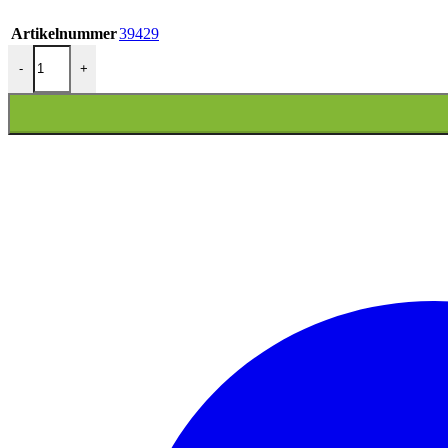
Artikelnummer
39429
HANDVAT VESPA LX/VESPA S/ZIP LINKS ORIGINEEL aantal
-
+